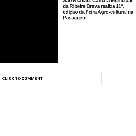
São Nicolau: Câmara Municipal
quicas´2024: PAICV
São Nicolau: Câmara do Tarrafal
da Ribeira Brava realiza 11ª.
iza candidatura liderada
lança obra de requalificação da
edição da Feira Agro-cultural na
lton Monteiro na Ribeira
Rotcha Scribida
Passagem
icolau: Câmara da Ribeira
realiza gala para
CLICK TO COMMENT
guir desportistas do
lho