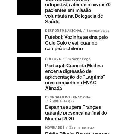
ortopedista atende mais de 70
pacientes em missão
voluntária na Delegacia de
Saúde
DESPORTO NACIONAL
1 semana ago
Futebol: Vozinha assina pelo
Colo Colo e vai jogar no
campeão chileno
CULTURA
3 semanas ago
Portugal: Cremilda Medina
encerra digressão de
apresentação de “Lágrima”
com concerto na FNAC
Almada
DESPORTO INTERNACIONAL
3 semanas ago
Espanha supera França e
garante presença na final do
Mundial 2026
NOVIDADES
3 semanas ago