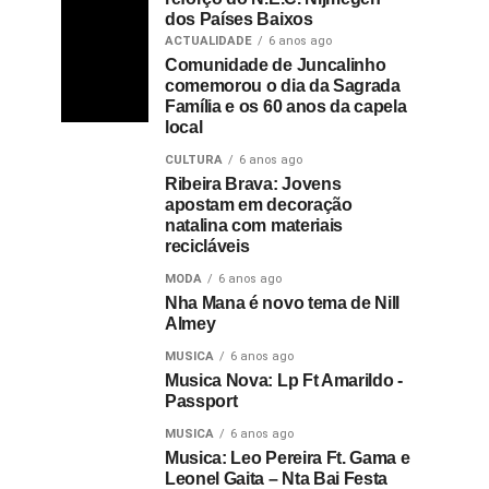
dos Países Baixos
ACTUALIDADE
6 anos ago
Comunidade de Juncalinho
comemorou o dia da Sagrada
Família e os 60 anos da capela
local
CULTURA
6 anos ago
Ribeira Brava: Jovens
apostam em decoração
natalina com materiais
recicláveis
MODA
6 anos ago
Nha Mana é novo tema de Nill
Almey
MUSICA
6 anos ago
Musica Nova: Lp Ft Amarildo -
Passport
MUSICA
6 anos ago
Musica: Leo Pereira Ft. Gama e
Leonel Gaita – Nta Bai Festa