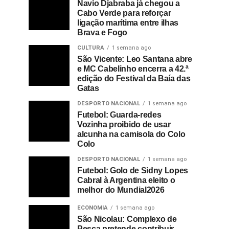
Navio Djabraba já chegou a
Cabo Verde para reforçar
ligação marítima entre ilhas
Brava e Fogo
CULTURA
1 semana ago
São Vicente: Leo Santana abre
e MC Cabelinho encerra a 42.ª
edição do Festival da Baía das
Gatas
DESPORTO NACIONAL
1 semana ago
Futebol: Guarda-redes
Vozinha proibido de usar
alcunha na camisola do Colo
Colo
DESPORTO NACIONAL
1 semana ago
Futebol: Golo de Sidny Lopes
Cabral à Argentina eleito o
melhor do Mundial2026
ECONOMIA
1 semana ago
São Nicolau: Complexo de
Pesca pretende contribuir