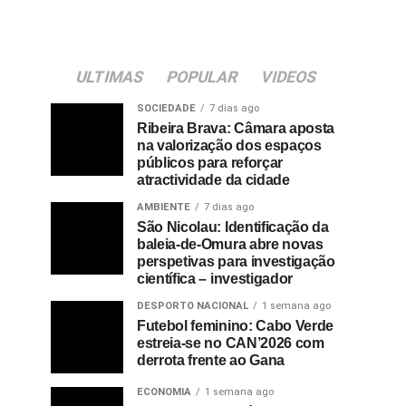
ULTIMAS
POPULAR
VIDEOS
SOCIEDADE
7 dias ago
Ribeira Brava: Câmara aposta
na valorização dos espaços
públicos para reforçar
atractividade da cidade
AMBIENTE
7 dias ago
São Nicolau: Identificação da
baleia-de-Omura abre novas
perspetivas para investigação
científica – investigador
DESPORTO NACIONAL
1 semana ago
Futebol feminino: Cabo Verde
estreia-se no CAN’2026 com
derrota frente ao Gana
ECONOMIA
1 semana ago