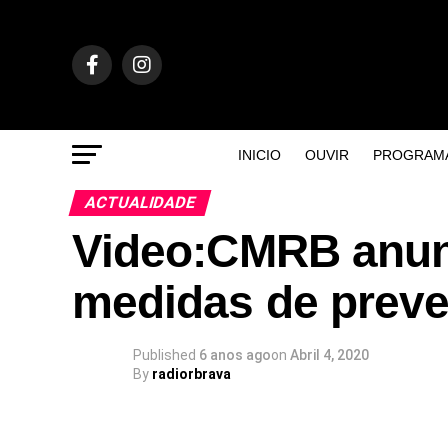
INICIO
OUVIR
PROGRAM
ACTUALIDADE
Video:CMRB anunc
medidas de prev
Published
6 anos ago
on
Abril 4, 2020
By
radiorbrava