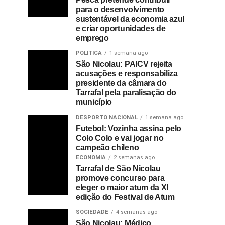
para o desenvolvimento
sustentável da economia azul
e criar oportunidades de
emprego
POLITICA
1 semana ago
São Nicolau: PAICV rejeita
acusações e responsabiliza
presidente da câmara do
Tarrafal pela paralisação do
município
DESPORTO NACIONAL
1 semana ago
Futebol: Vozinha assina pelo
Colo Colo e vai jogar no
campeão chileno
ECONOMIA
2 semanas ago
Tarrafal de São Nicolau
promove concurso para
eleger o maior atum da XI
edição do Festival de Atum
SOCIEDADE
4 semanas ago
São Nicolau: Médico