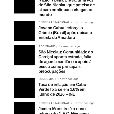
Rádio Ribeira Brava: uma voz
de São Nicolau que precisa de
si para continuar a chegar ao
mundo
DESPORTO NACIONAL
3 semanas ago
Jovane Cabral reforça o
Grémio (Brasil) após deixar o
Estrela da Amadora
SOCIEDADE
4 semanas ago
São Nicolau: Comunidade do
Carriçal aponta estrada, falta
de agente sanitário e apoio à
pesca como principais
preocupações
ECONOMIA
3 semanas ago
Taxa de inflação em Cabo
Verde fixa-se em 1,6% em
junho de 2026 – INE
DESPORTO NACIONAL
3 semanas ago
Jamiro Monteiro é o novo
reforço do N.E.C. Nijmegen