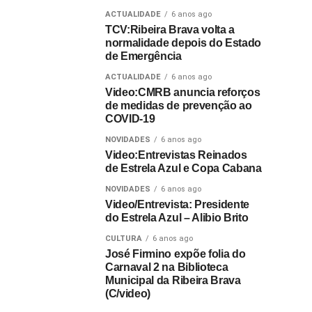
ACTUALIDADE
6 anos ago
TCV:Ribeira Brava volta a
normalidade depois do Estado
de Emergência
ACTUALIDADE
6 anos ago
Video:CMRB anuncia reforços
de medidas de prevenção ao
COVID-19
NOVIDADES
6 anos ago
Video:Entrevistas Reinados
de Estrela Azul e Copa Cabana
NOVIDADES
6 anos ago
Video/Entrevista: Presidente
do Estrela Azul – Alibio Brito
CULTURA
6 anos ago
José Firmino expõe folia do
Carnaval 2 na Biblioteca
Municipal da Ribeira Brava
(C/video)