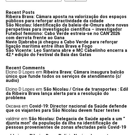
Recent Posts
Ribeira Brava: Câmara aposta na valorização dos espaços
públicos para reforçar atractividade da cidade
São Nicolau: Identificação da baleia-de-Omura abre novas
perspetivas para investigação científica – investigador
Futebol feminino: Cabo Verde estreia-se no CAN’2026
com derrota frente ao Gana
Navio Djabraba já chegou a Cabo Verde para reforçar
ligação marítima entre ilhas Brava e Fogo
São Vicente: Leo Santana abre e MC Cabelinho encerra a
42.ª edição do Festival da Baía das Gatas
Recent Comments
Elcino D Lopes
em
Ribeira Brava: Câmara inaugura balcão
único que funde todos os serviços de atendimento (c/
áudio)
Elcino D Lopes
em
São Nicolau / Crise de transportes : Edil
da Ribeira Brava lança alerta para a resolução do
problema
Оксана
em
Covid-19: Director nacional da Saúde defende
que os viajantes para São Nicolau devem fazer testes
valdmir
em
São Nicolau: Delegacia de Saúde apela a um ”
djunta mon” da população da ilha na identificação de
pessoas provenientes de zonas afectadas pelo Covid-19