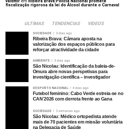
valdmir
em
Ribeira Brava:Policia Nacional promete
fiscalização rigorosa da lei do Álcool durante o Carnaval
ULTIMAS
TENDENCIAS
VIDEOS
SOCIEDADE
3 dias ago
Ribeira Brava: Câmara aposta na
valorização dos espaços públicos para
reforçar atractividade da cidade
AMBIENTE
3 dias ago
São Nicolau: Identificação da baleia-de-
Omura abre novas perspetivas para
investigação científica – investigador
DESPORTO NACIONAL
4 dias ago
Futebol feminino: Cabo Verde estreia-se no
CAN’2026 com derrota frente ao Gana
SOCIEDADE
3 semanas ago
São Nicolau: Médico ortopedista atende
mais de 70 pacientes em missão voluntária
na Delegacia de Saúde