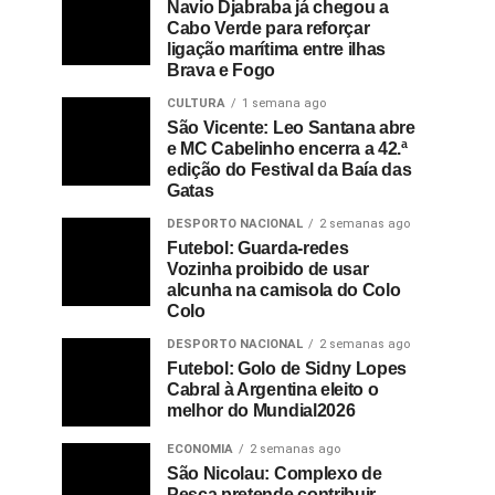
Navio Djabraba já chegou a
Cabo Verde para reforçar
ligação marítima entre ilhas
Brava e Fogo
CULTURA
1 semana ago
São Vicente: Leo Santana abre
e MC Cabelinho encerra a 42.ª
edição do Festival da Baía das
Gatas
DESPORTO NACIONAL
2 semanas ago
Futebol: Guarda-redes
Vozinha proibido de usar
alcunha na camisola do Colo
Colo
DESPORTO NACIONAL
2 semanas ago
Futebol: Golo de Sidny Lopes
Cabral à Argentina eleito o
melhor do Mundial2026
ECONOMIA
2 semanas ago
São Nicolau: Complexo de
Pesca pretende contribuir