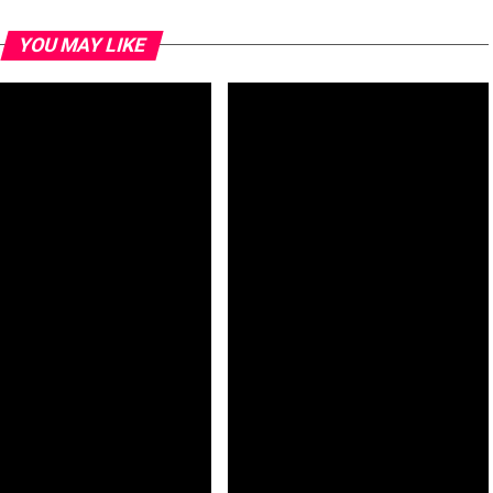
YOU MAY LIKE
colau: Identificação da
Futebol feminino: Cabo Verde
a-de-Omura abre novas
estreia-se no CAN’2026 com
etivas para investigação
derrota frente ao Gana
fica – investigador