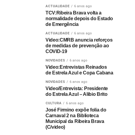
ACTUALIDADE
6 anos ago
TCV:Ribeira Brava volta a
normalidade depois do Estado
de Emergência
ACTUALIDADE
6 anos ago
Video:CMRB anuncia reforços
de medidas de prevenção ao
COVID-19
NOVIDADES
6 anos ago
Video:Entrevistas Reinados
de Estrela Azul e Copa Cabana
NOVIDADES
6 anos ago
Video/Entrevista: Presidente
do Estrela Azul – Alibio Brito
CULTURA
6 anos ago
José Firmino expõe folia do
Carnaval 2 na Biblioteca
Municipal da Ribeira Brava
(C/video)