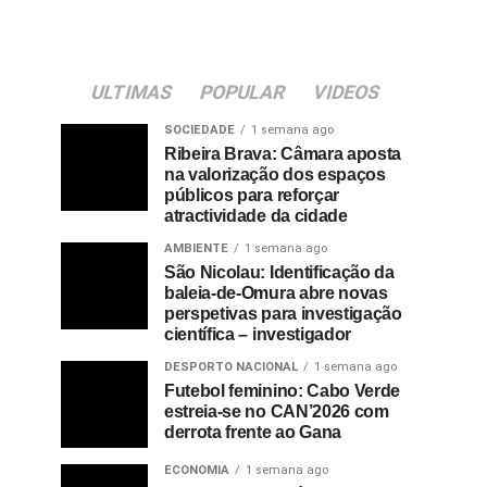
ULTIMAS
POPULAR
VIDEOS
SOCIEDADE
1 semana ago
Ribeira Brava: Câmara aposta
na valorização dos espaços
públicos para reforçar
atractividade da cidade
AMBIENTE
1 semana ago
São Nicolau: Identificação da
baleia-de-Omura abre novas
perspetivas para investigação
científica – investigador
DESPORTO NACIONAL
1 semana ago
Futebol feminino: Cabo Verde
estreia-se no CAN’2026 com
derrota frente ao Gana
ECONOMIA
1 semana ago