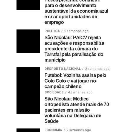
para o desenvolvimento
sustentável da economia azul
e criar oportunidades de
emprego
POLITICA
2 semanas ago
São Nicolau: PAICV rejeita
acusações e responsabiliza
presidente da câmara do
Tarrafal pela paralisação do
município
DESPORTO NACIONAL
2 semanas ago
Futebol: Vozinha assina pelo
Colo Colo e vai jogar no
campeão chileno
SOCIEDADE
4 semanas ago
São Nicolau: Médico
ortopedista atende mais de 70
pacientes em missão
voluntária na Delegacia de
Saúde
ECONOMIA
2 semanas ago