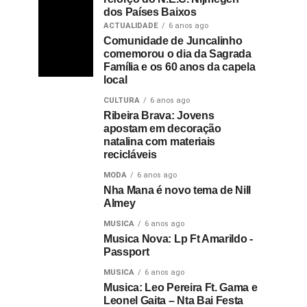
dos Países Baixos
ACTUALIDADE
6 anos ago
Comunidade de Juncalinho
comemorou o dia da Sagrada
Família e os 60 anos da capela
local
CULTURA
6 anos ago
Ribeira Brava: Jovens
apostam em decoração
natalina com materiais
recicláveis
MODA
6 anos ago
Nha Mana é novo tema de Nill
Almey
MUSICA
6 anos ago
Musica Nova: Lp Ft Amarildo -
Passport
MUSICA
6 anos ago
Musica: Leo Pereira Ft. Gama e
Leonel Gaita – Nta Bai Festa