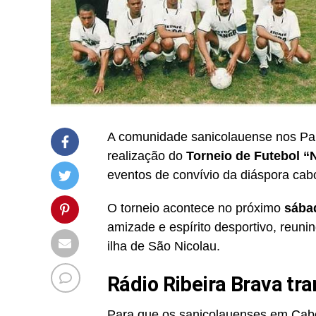
A comunidade sanicolauense nos País
realização do
Torneio de Futebol “
eventos de convívio da diáspora cab
O torneio acontece no próximo
sába
amizade e espírito desportivo, reun
ilha de São Nicolau.
Rádio Ribeira Brava tr
Para que os sanicolauenses em Ca