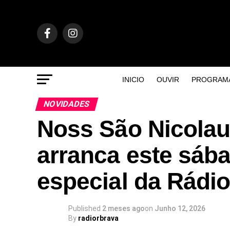
INICIO
OUVIR
PROGRAM
NOVIDADES
Noss São Nicolau
arranca este sáb
especial da Rádio
Published
2 meses ago
on
Junho 12, 2026
By
radiorbrava