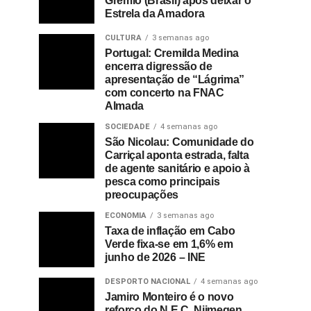
Grémio (Brasil) após deixar o
Estrela da Amadora
CULTURA
3 semanas ago
Portugal: Cremilda Medina
encerra digressão de
apresentação de “Lágrima”
com concerto na FNAC
Almada
SOCIEDADE
4 semanas ago
São Nicolau: Comunidade do
Carriçal aponta estrada, falta
de agente sanitário e apoio à
pesca como principais
preocupações
ECONOMIA
3 semanas ago
Taxa de inflação em Cabo
Verde fixa-se em 1,6% em
junho de 2026 – INE
DESPORTO NACIONAL
4 semanas ago
Jamiro Monteiro é o novo
reforço do N.E.C. Nijmegen