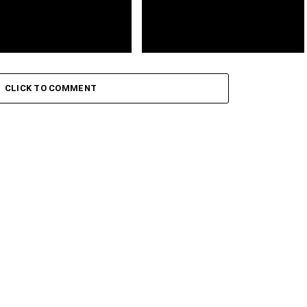
icente: Leo Santana abre
Futebol: Guarda-redes Vozinha
Cabelinho encerra a 42.ª
proibido de usar alcunha na
CLICK TO COMMENT
 do Festival da Baía das
camisola do Colo Colo