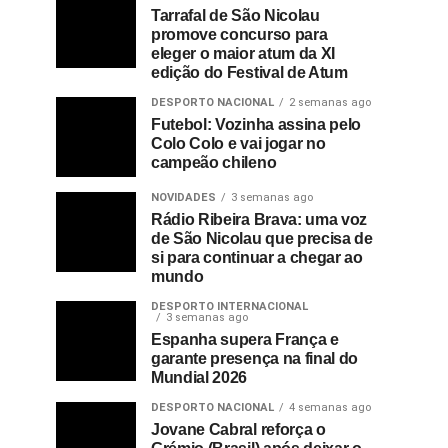
Tarrafal de São Nicolau
promove concurso para
eleger o maior atum da XI
edição do Festival de Atum
DESPORTO NACIONAL
2 semanas ago
Futebol: Vozinha assina pelo
Colo Colo e vai jogar no
campeão chileno
NOVIDADES
3 semanas ago
Rádio Ribeira Brava: uma voz
de São Nicolau que precisa de
si para continuar a chegar ao
mundo
DESPORTO INTERNACIONAL
3 semanas ago
Espanha supera França e
garante presença na final do
Mundial 2026
DESPORTO NACIONAL
4 semanas ago
Jovane Cabral reforça o