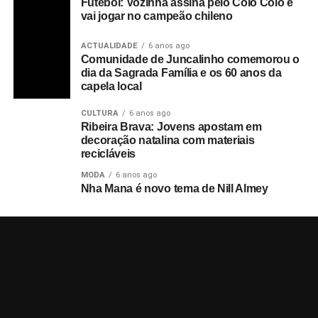
Futebol: Vozinha assina pelo Colo Colo e
vai jogar no campeão chileno
ACTUALIDADE
6 anos ago
Comunidade de Juncalinho comemorou o
dia da Sagrada Família e os 60 anos da
capela local
CULTURA
6 anos ago
Ribeira Brava: Jovens apostam em
decoração natalina com materiais
recicláveis
MODA
6 anos ago
Nha Mana é novo tema de Nill Almey