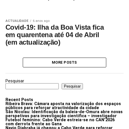
ACTUALIDADE
6 anos ago
Covid-19: Ilha da Boa Vista fica
em quarentena até 04 de Abril
(em actualização)
MORE POSTS
Pesquisar
Pesquisar
Recent Posts
Ribeira Brava: Câmara aposta na valorização dos espaços
públicos para reforçar atractividade da cidade
São Nicolau: Identificação da baleia-de-Omura abre novas
perspetivas para investigação científica – investigador
Futebol feminino: Cabo Verde estreia-se no CAN’2026
com derrota frente ao Gana
Navio Djabraba já chegou a Cabo Verde para reforçar