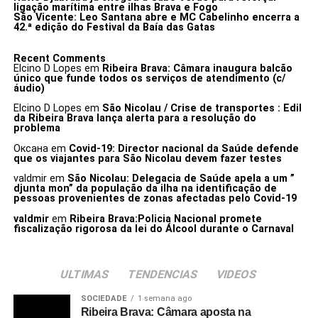
ligação marítima entre ilhas Brava e Fogo
São Vicente: Leo Santana abre e MC Cabelinho encerra a
42.ª edição do Festival da Baía das Gatas
Recent Comments
Elcino D Lopes
em
Ribeira Brava: Câmara inaugura balcão
único que funde todos os serviços de atendimento (c/
áudio)
Elcino D Lopes
em
São Nicolau / Crise de transportes : Edil
da Ribeira Brava lança alerta para a resolução do
problema
Оксана
em
Covid-19: Director nacional da Saúde defende
que os viajantes para São Nicolau devem fazer testes
valdmir
em
São Nicolau: Delegacia de Saúde apela a um ”
djunta mon” da população da ilha na identificação de
pessoas provenientes de zonas afectadas pelo Covid-19
valdmir
em
Ribeira Brava:Policia Nacional promete
fiscalização rigorosa da lei do Álcool durante o Carnaval
ULTIMAS
TENDENCIAS
VIDEOS
SOCIEDADE
1 semana ago
Ribeira Brava: Câmara aposta na