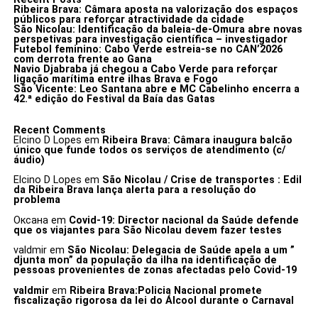
Ribeira Brava: Câmara aposta na valorização dos espaços
públicos para reforçar atractividade da cidade
São Nicolau: Identificação da baleia-de-Omura abre novas
perspetivas para investigação científica – investigador
Futebol feminino: Cabo Verde estreia-se no CAN’2026
com derrota frente ao Gana
Navio Djabraba já chegou a Cabo Verde para reforçar
ligação marítima entre ilhas Brava e Fogo
São Vicente: Leo Santana abre e MC Cabelinho encerra a
42.ª edição do Festival da Baía das Gatas
Recent Comments
Elcino D Lopes
em
Ribeira Brava: Câmara inaugura balcão
único que funde todos os serviços de atendimento (c/
áudio)
Elcino D Lopes
em
São Nicolau / Crise de transportes : Edil
da Ribeira Brava lança alerta para a resolução do
problema
Оксана
em
Covid-19: Director nacional da Saúde defende
que os viajantes para São Nicolau devem fazer testes
valdmir
em
São Nicolau: Delegacia de Saúde apela a um ”
djunta mon” da população da ilha na identificação de
pessoas provenientes de zonas afectadas pelo Covid-19
valdmir
em
Ribeira Brava:Policia Nacional promete
fiscalização rigorosa da lei do Álcool durante o Carnaval