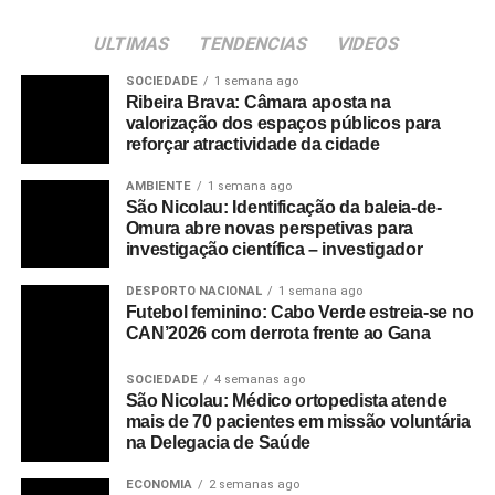
ULTIMAS
TENDENCIAS
VIDEOS
SOCIEDADE
1 semana ago
Ribeira Brava: Câmara aposta na
valorização dos espaços públicos para
reforçar atractividade da cidade
AMBIENTE
1 semana ago
São Nicolau: Identificação da baleia-de-
Omura abre novas perspetivas para
investigação científica – investigador
DESPORTO NACIONAL
1 semana ago
Futebol feminino: Cabo Verde estreia-se no
CAN’2026 com derrota frente ao Gana
SOCIEDADE
4 semanas ago
São Nicolau: Médico ortopedista atende
mais de 70 pacientes em missão voluntária
na Delegacia de Saúde
ECONOMIA
2 semanas ago