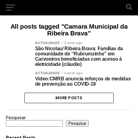
All posts tagged "Camara Municipal da
Ribeira Brava"
ACTUALIDADE
5 anos ago
São Nicolau/ Ribeira Brava: Famílias da
comunidade de “Rubrumzinhe” em
Carvoeiros beneficiadas com acesso à
eletricidade (c/áudio)
ACTUALIDADE
6 anos ago
Video:CMRB anuncia reforços de medidas
de prevenção ao COVID-19
MORE POSTS
Pesquisar
Pesquisar
Recent Posts