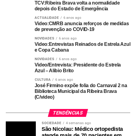
TCV:Ribeira Brava volta a normalidade
depois do Estado de Emergência
ACTUALIDADE
6 anos ago
Video:CMRB anuncia reforços de medidas
de prevenção ao COVID-19
NOVIDADES
6 anos ago
Video:Entrevistas Reinados de Estrela Azul
e Copa Cabana
NOVIDADES
6 anos ago
Video/Entrevista: Presidente do Estrela
Azul – Alibio Brito
CULTURA
6 anos ago
José Firmino expõe folia do Carnaval 2 na
Biblioteca Municipal da Ribeira Brava
(C/video)
TENDÊNCIAS
SOCIEDADE
4 semanas ago
São Nicolau: Médico ortopedista
atende mais de 70 pacientes em