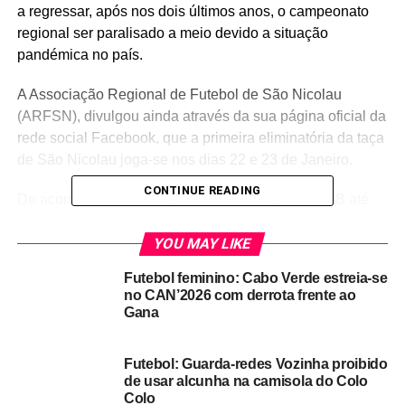
a regressar, após nos dois últimos anos, o campeonato
regional ser paralisado a meio devido a situação
pandémica no país.
A Associação Regional de Futebol de São Nicolau
(ARFSN), divulgou ainda através da sua página oficial da
rede social Facebook, que a primeira eliminatória da taça
de São Nicolau joga-se nos dias 22 e 23 de Janeiro.
CONTINUE READING
De acordo com informações recolhidas pela RCRB até
ao momento, somente três equipes iniciaram os
preparativos para a nova época, Praia Branca, F.C Talho
YOU MAY LIKE
e AJTSN, sendo que a equipa do Atlético deve iniciar os
Futebol feminino: Cabo Verde estreia-se
treinos nos próximos dias.
no CAN’2026 com derrota frente ao
Gana
De realçar que neste momento decorre no município do
Tarrafal um torneio organizado pela equipa da AJTSN
Futebol: Guarda-redes Vozinha proibido
enquadrado nas atividades comemorativas dos 27 anos
de usar alcunha na camisola do Colo
da Associação, serve também como preparação para a
Colo