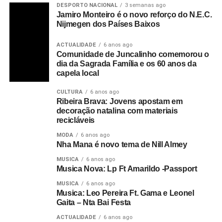
DESPORTO NACIONAL
3 semanas ago
Jamiro Monteiro é o novo reforço do N.E.C.
Nijmegen dos Países Baixos
ACTUALIDADE
6 anos ago
Comunidade de Juncalinho comemorou o
dia da Sagrada Família e os 60 anos da
capela local
CULTURA
6 anos ago
Ribeira Brava: Jovens apostam em
decoração natalina com materiais
recicláveis
MODA
6 anos ago
Nha Mana é novo tema de Nill Almey
MUSICA
6 anos ago
Musica Nova: Lp Ft Amarildo -Passport
MUSICA
6 anos ago
Musica: Leo Pereira Ft. Gama e Leonel
Gaita – Nta Bai Festa
ACTUALIDADE
6 anos ago