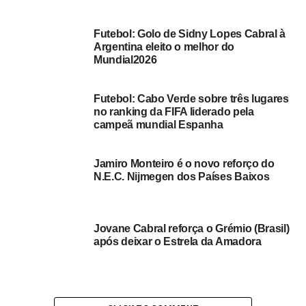
formação da AJAT-SN para a nova época desportiva,
uma forma de driblar a não realização do torneio de
Futebol: Golo de Sidny Lopes Cabral à
abertura de futebol.
Argentina eleito o melhor do
Mundial2026
RELATED TOPICS:
DESPORTO
DESTAQUE
FUTEBOL
Futebol: Cabo Verde sobre três lugares
UP NEXT
no ranking da FIFA liderado pela
Futebol/ São Nicolau: Talho inicia treinos de
campeã mundial Espanha
preparação para nova época (c/áudio)
DON'T MISS
São Nicolau: AJAT-SN já prepara para a nova
Jamiro Monteiro é o novo reforço do
N.E.C. Nijmegen dos Países Baixos
época desportiva (C/áudio)
Jovane Cabral reforça o Grémio (Brasil)
após deixar o Estrela da Amadora