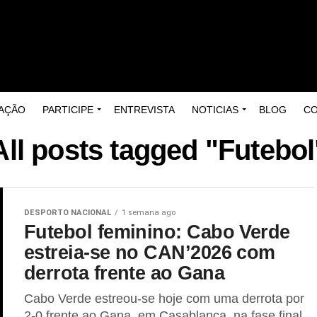
AÇÃO
PARTICIPE
ENTREVISTA
NOTICIAS
BLOG
C
All posts tagged "Futebol
DESPORTO NACIONAL
1 semana ago
Futebol feminino: Cabo Verde
estreia-se no CAN’2026 com
derrota frente ao Gana
Cabo Verde estreou-se hoje com uma derrota por
2-0 frente ao Gana, em Casablanca, na fase final