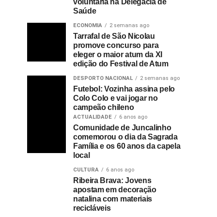
voluntária na Delegacia de
Saúde
ECONOMIA
2 semanas ago
Tarrafal de São Nicolau
promove concurso para
eleger o maior atum da XI
edição do Festival de Atum
DESPORTO NACIONAL
2 semanas ago
Futebol: Vozinha assina pelo
Colo Colo e vai jogar no
campeão chileno
ACTUALIDADE
6 anos ago
Comunidade de Juncalinho
comemorou o dia da Sagrada
Família e os 60 anos da capela
local
CULTURA
6 anos ago
Ribeira Brava: Jovens
apostam em decoração
natalina com materiais
recicláveis