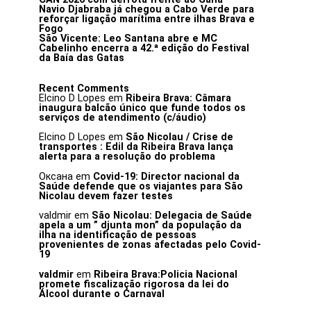
Navio Djabraba já chegou a Cabo Verde para
reforçar ligação marítima entre ilhas Brava e
Fogo
São Vicente: Leo Santana abre e MC
Cabelinho encerra a 42.ª edição do Festival
da Baía das Gatas
Recent Comments
Elcino D Lopes
em
Ribeira Brava: Câmara
inaugura balcão único que funde todos os
serviços de atendimento (c/áudio)
Elcino D Lopes
em
São Nicolau / Crise de
transportes : Edil da Ribeira Brava lança
alerta para a resolução do problema
Оксана
em
Covid-19: Director nacional da
Saúde defende que os viajantes para São
Nicolau devem fazer testes
valdmir
em
São Nicolau: Delegacia de Saúde
apela a um ” djunta mon” da população da
ilha na identificação de pessoas
provenientes de zonas afectadas pelo Covid-
19
valdmir
em
Ribeira Brava:Policia Nacional
promete fiscalização rigorosa da lei do
Álcool durante o Carnaval