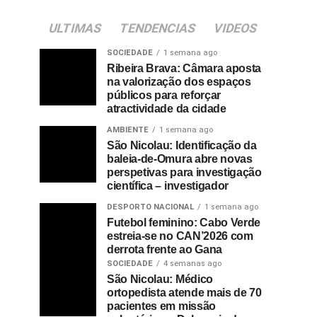
ULTIMAS
TENDENCIAS
VIDEOS
SOCIEDADE
1 semana ago
Ribeira Brava: Câmara aposta
na valorização dos espaços
públicos para reforçar
atractividade da cidade
AMBIENTE
1 semana ago
São Nicolau: Identificação da
baleia-de-Omura abre novas
perspetivas para investigação
científica – investigador
DESPORTO NACIONAL
1 semana ago
Futebol feminino: Cabo Verde
estreia-se no CAN’2026 com
derrota frente ao Gana
SOCIEDADE
4 semanas ago
São Nicolau: Médico
ortopedista atende mais de 70
pacientes em missão