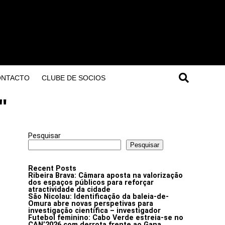
ONTACTO
CLUBE DE SOCIOS
"
Pesquisar
Pesquisar
Recent Posts
Ribeira Brava: Câmara aposta na valorização
dos espaços públicos para reforçar
atractividade da cidade
São Nicolau: Identificação da baleia-de-
Omura abre novas perspetivas para
investigação científica – investigador
Futebol feminino: Cabo Verde estreia-se no
CAN’2026 com derrota frente ao Gana