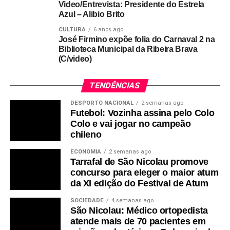
Video/Entrevista: Presidente do Estrela
Azul – Alibio Brito
CULTURA
6 anos ago
José Firmino expõe folia do Carnaval 2 na
Biblioteca Municipal da Ribeira Brava
(C/video)
TENDÊNCIAS
DESPORTO NACIONAL
2 semanas ago
Futebol: Vozinha assina pelo Colo
Colo e vai jogar no campeão
chileno
ECONOMIA
2 semanas ago
Tarrafal de São Nicolau promove
concurso para eleger o maior atum
da XI edição do Festival de Atum
SOCIEDADE
4 semanas ago
São Nicolau: Médico ortopedista
atende mais de 70 pacientes em