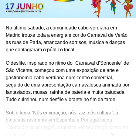
No último sabado, a comunidade cabo‑verdiana em
Madrid trouxe toda a energia e cor do Carnaval de Verão
às ruas de Parla, arrancando sorrisos, música e danças
que contagiaram o público local.
O desfile, inspirado no ritmo do “Carnaval d’Soncente” de
São Vicente, começou com uma exposição de arte e
gastronomia cabo-verdiana num centro comercial,
seguido de uma apresentação carnavalesca animada por
fantasiados, musas, rainha de bateria e muita batucada.
Tudo culminou num desfile vibrante no fim da tarde.
Sob o lema “Nôs emigração, nôs raiz, nôs cultura”, a
batucada residente em Espanha e Portugal tocou
“Djondjôm ka ta vergá”, a música vencedora do concurso
deste ano, criada por Constantino Cardoso do grupo