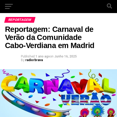
REPORTAGEM
Reportagem: Carnaval de
Verão da Comunidade
Cabo‑Verdiana em Madrid
Published
1 ano ago
on
Junho 16, 2025
By
radiorbrava