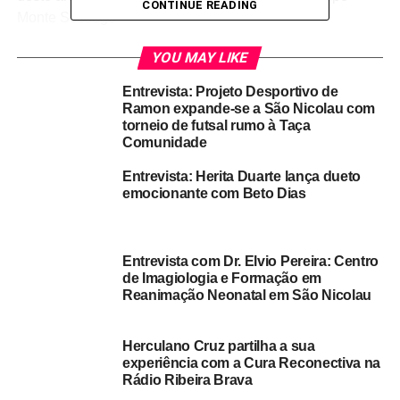
CONTINUE READING
Monte Sossego
Programa diversificado: O evento incluiu piquenique num
YOU MAY LIKE
parque e encerramento com festa carnavalesca numa
Entrevista: Projeto Desportivo de
discoteca, garantindo diversão para todas as idades
Ramon expande-se a São Nicolau com
torneio de futsal rumo à Taça
🎧 Reportagem em áudio
Comunidade
Entrevista: Herita Duarte lança dueto
emocionante com Beto Dias
Entrevista com Dr. Elvio Pereira: Centro
de Imagiologia e Formação em
Reanimação Neonatal em São Nicolau
Ouça agora a reportagem especial da Radio Ribeira
Herculano Cruz partilha a sua
Brava produzida pelo nosso colaborador Alcidio Delgado,
experiência com a Cura Reconectiva na
com entrevistas, sons ao vivo da batucada e o
Rádio Ribeira Brava
entusiasmo dos foliões: