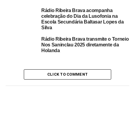
Rádio Ribeira Brava acompanha
Este evento transcendeu o mero entretenimento — foi
celebração do Dia da Lusofonia na
uma afirmação cultural e social. Organizado por
Escola Secundária Baltasar Lopes da
residentes que tornaram visível, por um dia, a riqueza de
Silva
tradições cabo-verdianas, o Carnaval de Verão reforçou
Rádio Ribeira Brava transmite o Torneio
laços comunitários, mostrando ao público espanhol como
Nos Saninclau 2025 diretamente da
celebrar a herança atlântica de Cabo Verde.
Holanda
RELATED TOPICS:
RADIO
CLICK TO COMMENT