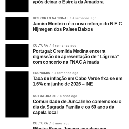
após deixar o Estrela da Amadora
DESPORTO NACIONAL
4 semanas ago
Jamiro Monteiro é o novo reforço do N.E.C.
Nijmegen dos Países Baixos
CULTURA
4 semanas ago
Portugal: Cremilda Medina encerra
digressão de apresentação de “Lágrima”
com concerto na FNAC Almada
ECONOMIA
4 semanas ago
Taxa de inflação em Cabo Verde fixa-se em
1,6% em junho de 2026 – INE
ACTUALIDADE
6 anos ago
Comunidade de Juncalinho comemorou o
dia da Sagrada Família e os 60 anos da
capela local
CULTURA
6 anos ago
Ribeira Brava: Jovens apostam em