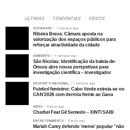
ULTIMAS
TENDENCIAS
VIDEOS
SOCIEDADE
1 semana ago
Ribeira Brava: Câmara aposta na
valorização dos espaços públicos para
reforçar atractividade da cidade
AMBIENTE
1 semana ago
São Nicolau: Identificação da baleia-de-
Omura abre novas perspetivas para
investigação científica – investigador
DESPORTO NACIONAL
1 semana ago
Futebol feminino: Cabo Verde estreia-se no
CAN’2026 com derrota frente ao Gana
VIDEO
8 anos ago
Charbel Feat Gil Semedo – XINTI SABI
ENTRETENIMENTO
8 anos ago
Mariah Carey defende ‘meme’ popular “não