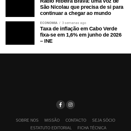
Rádio Ribeira Brava: uma voz de
São Nicolau que precisa de si para
continuar a chegar ao mundo
ECONOMIA
3 semanas ago
Taxa de inflação em Cabo Verde
fixa-se em 1,6% em junho de 2026
– INE
SOBRE NOS
MISSÃO
CONTACTO
SEJA SÓCIO
ESTATUTO EDITORIAL
FICHA TÉCNICA