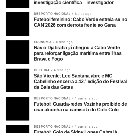
investigação científica – investigador
DESPORTO NACIONAL
6 dias ago
Futebol feminino: Cabo Verde estreia-se no
CAN’2026 com derrota frente ao Gana
ECONOMIA
6 dias ago
Navio Djabraba já chegou a Cabo Verde
para reforçar ligação marítima entre ilhas
Brava e Fogo
CULTURA
6 dias ago
São Vicente: Leo Santana abre e MC
Cabelinho encerra a 42.ª edição do Festival
da Baía das Gatas
DESPORTO NACIONAL
1 semana ago
RELATED TOPICS:
RADIO
Futebol: Guarda-redes Vozinha proibido de
usar alcunha na camisola do Colo Colo
DESPORTO NACIONAL
1 semana ago
Futebol: Golo de Sidny Lopes Cabral à