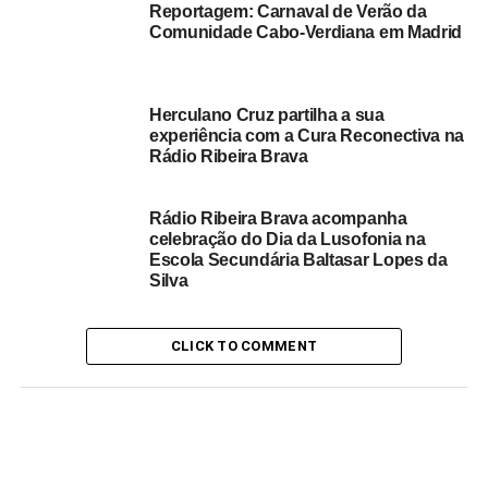
Reportagem: Carnaval de Verão da
Poule B
Comunidade Cabo‑Verdiana em Madrid
Ribeira Prata
Juncalinho
Herculano Cruz partilha a sua
experiência com a Cura Reconectiva na
Hortelã
Rádio Ribeira Brava
Covoada
Rádio Ribeira Brava acompanha
Tarrafal
celebração do Dia da Lusofonia na
Estância Brás
Escola Secundária Baltasar Lopes da
Silva
Estas localidades representam o melhor do futebol são-
nicolauense espalhado pela Europa, com equipas
CLICK TO COMMENT
formadas por emigrantes, descendentes e apaixonados
pela ilha.
📻 Como acompanhar?