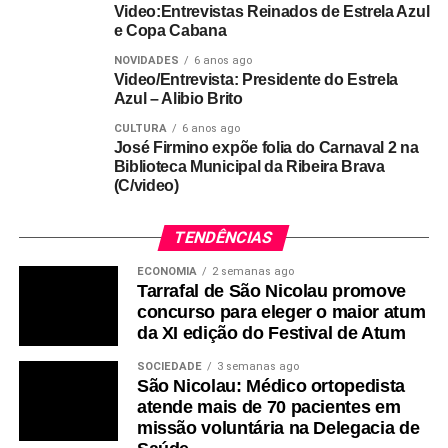
Video:Entrevistas Reinados de Estrela Azul
e Copa Cabana
NOVIDADES
6 anos ago
Video/Entrevista: Presidente do Estrela
Azul – Alibio Brito
CULTURA
6 anos ago
José Firmino expõe folia do Carnaval 2 na
Biblioteca Municipal da Ribeira Brava
(C/video)
TENDÊNCIAS
ECONOMIA
2 semanas ago
Tarrafal de São Nicolau promove
concurso para eleger o maior atum
da XI edição do Festival de Atum
SOCIEDADE
3 semanas ago
São Nicolau: Médico ortopedista
atende mais de 70 pacientes em
missão voluntária na Delegacia de