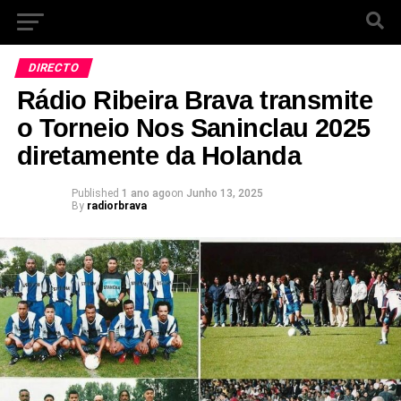
DIRECTO
Rádio Ribeira Brava transmite
o Torneio Nos Saninclau 2025
diretamente da Holanda
Published
1 ano ago
on
Junho 13, 2025
By
radiorbrava