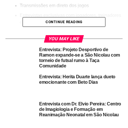
Transmissões em direto dos jogos
Entrevistas exclusivas com jogadores, treinadores
e organizadores
CONTINUE READING
Resumos e comentários
YOU MAY LIKE
Ambiente de festa e reencontro da comunidade
Entrevista: Projeto Desportivo de
Ramon expande-se a São Nicolau com
🏆 Equipas Participantes
torneio de futsal rumo à Taça
Comunidade
Poule A
Entrevista: Herita Duarte lança dueto
emocionante com Beto Dias
Campinho
Praia Branca
Queimadas
Entrevista com Dr. Elvio Pereira: Centro
de Imagiologia e Formação em
Stancha
Reanimação Neonatal em São Nicolau
Fajã