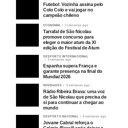
Futebol: Vozinha assina pelo
Colo Colo e vai jogar no
campeão chileno
ECONOMIA
2 semanas ago
Tarrafal de São Nicolau
promove concurso para
eleger o maior atum da XI
edição do Festival de Atum
DESPORTO INTERNACIONAL
3 semanas ago
Espanha supera França e
garante presença na final do
Mundial 2026
NOVIDADES
3 semanas ago
Rádio Ribeira Brava: uma voz
de São Nicolau que precisa de
si para continuar a chegar ao
mundo
DESPORTO NACIONAL
4 semanas ago
Jovane Cabral reforça o