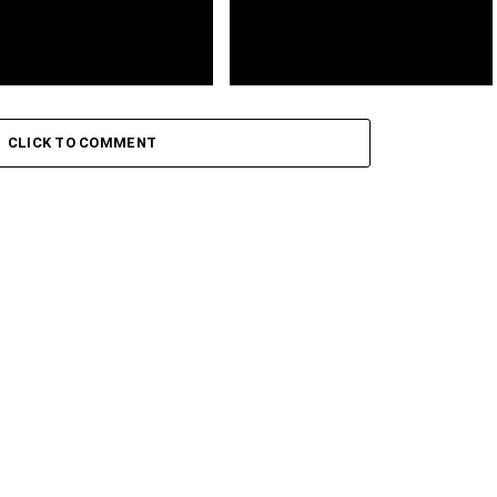
icente: Leo Santana abre
Futebol: Guarda-redes Vozinha
Cabelinho encerra a 42.ª
proibido de usar alcunha na
CLICK TO COMMENT
 do Festival da Baía das
camisola do Colo Colo