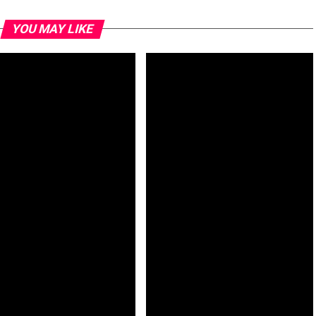
YOU MAY LIKE
colau: Identificação da
Futebol feminino: Cabo Verde
a-de-Omura abre novas
estreia-se no CAN’2026 com
etivas para investigação
derrota frente ao Gana
fica – investigador