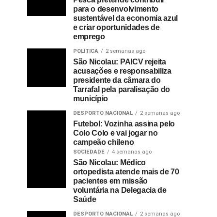
para o desenvolvimento
sustentável da economia azul
e criar oportunidades de
emprego
POLITICA
2 semanas ago
São Nicolau: PAICV rejeita
acusações e responsabiliza
presidente da câmara do
Tarrafal pela paralisação do
município
DESPORTO NACIONAL
2 semanas ago
Futebol: Vozinha assina pelo
Colo Colo e vai jogar no
campeão chileno
SOCIEDADE
4 semanas ago
São Nicolau: Médico
ortopedista atende mais de 70
pacientes em missão
voluntária na Delegacia de
Saúde
DESPORTO NACIONAL
2 semanas ago