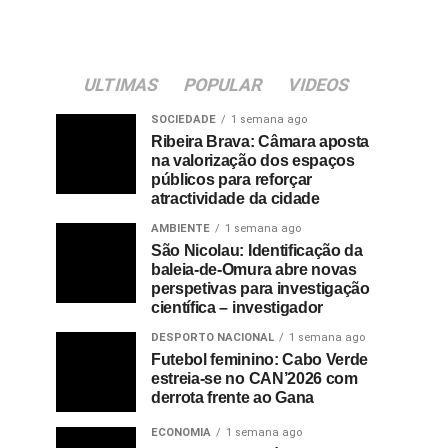
ULTIMAS
POPULAR
VIDEOS
SOCIEDADE
1 semana ago
Ribeira Brava: Câmara aposta
na valorização dos espaços
públicos para reforçar
atractividade da cidade
AMBIENTE
1 semana ago
São Nicolau: Identificação da
baleia-de-Omura abre novas
perspetivas para investigação
científica – investigador
DESPORTO NACIONAL
1 semana ago
Futebol feminino: Cabo Verde
estreia-se no CAN’2026 com
derrota frente ao Gana
ECONOMIA
1 semana ago