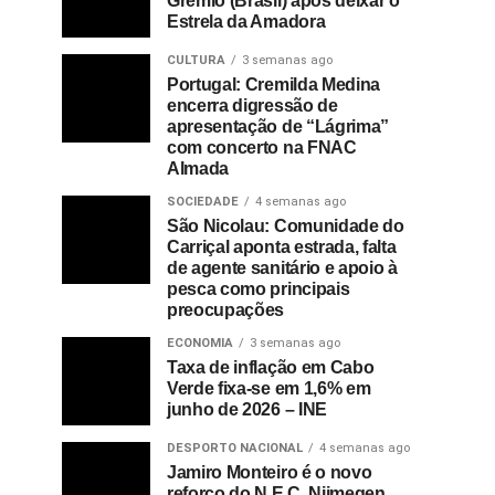
Grémio (Brasil) após deixar o
Estrela da Amadora
CULTURA
3 semanas ago
Portugal: Cremilda Medina
encerra digressão de
apresentação de “Lágrima”
com concerto na FNAC
Almada
SOCIEDADE
4 semanas ago
São Nicolau: Comunidade do
Carriçal aponta estrada, falta
de agente sanitário e apoio à
pesca como principais
preocupações
ECONOMIA
3 semanas ago
Taxa de inflação em Cabo
Verde fixa-se em 1,6% em
junho de 2026 – INE
DESPORTO NACIONAL
4 semanas ago
Jamiro Monteiro é o novo
reforço do N.E.C. Nijmegen