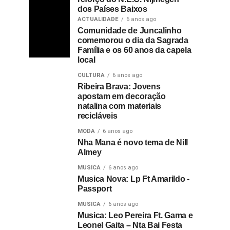
dos Países Baixos
ACTUALIDADE
6 anos ago
Comunidade de Juncalinho
comemorou o dia da Sagrada
Família e os 60 anos da capela
local
CULTURA
6 anos ago
Ribeira Brava: Jovens
apostam em decoração
natalina com materiais
recicláveis
MODA
6 anos ago
Nha Mana é novo tema de Nill
Almey
MUSICA
6 anos ago
Musica Nova: Lp Ft Amarildo -
Passport
MUSICA
6 anos ago
Musica: Leo Pereira Ft. Gama e
Leonel Gaita – Nta Bai Festa