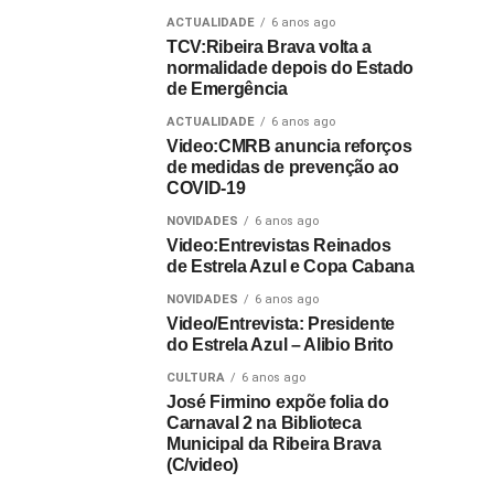
ACTUALIDADE
6 anos ago
TCV:Ribeira Brava volta a
normalidade depois do Estado
de Emergência
ACTUALIDADE
6 anos ago
Video:CMRB anuncia reforços
de medidas de prevenção ao
COVID-19
NOVIDADES
6 anos ago
Video:Entrevistas Reinados
de Estrela Azul e Copa Cabana
NOVIDADES
6 anos ago
Video/Entrevista: Presidente
do Estrela Azul – Alibio Brito
CULTURA
6 anos ago
José Firmino expõe folia do
Carnaval 2 na Biblioteca
Municipal da Ribeira Brava
(C/video)