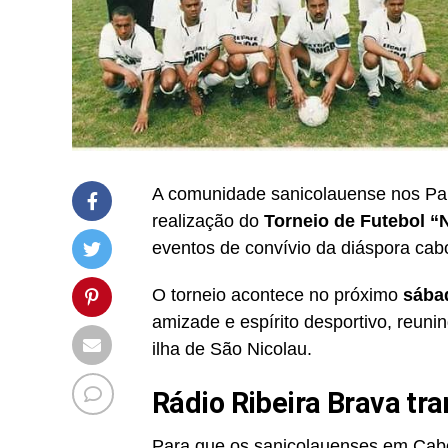
A comunidade sanicolauense nos País
realização do
Torneio de Futebol “
eventos de convívio da diáspora cab
O torneio acontece no próximo
sába
amizade e espírito desportivo, reun
ilha de São Nicolau.
Rádio Ribeira Brava tr
Para que os sanicolauenses em Ca