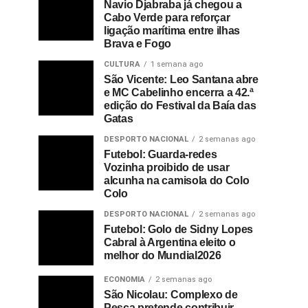
Navio Djabraba já chegou a
Cabo Verde para reforçar
ligação marítima entre ilhas
Brava e Fogo
CULTURA
1 semana ago
São Vicente: Leo Santana abre
e MC Cabelinho encerra a 42.ª
edição do Festival da Baía das
Gatas
DESPORTO NACIONAL
2 semanas ago
Futebol: Guarda-redes
Vozinha proibido de usar
alcunha na camisola do Colo
Colo
DESPORTO NACIONAL
2 semanas ago
Futebol: Golo de Sidny Lopes
Cabral à Argentina eleito o
melhor do Mundial2026
ECONOMIA
2 semanas ago
São Nicolau: Complexo de
Pesca pretende contribuir