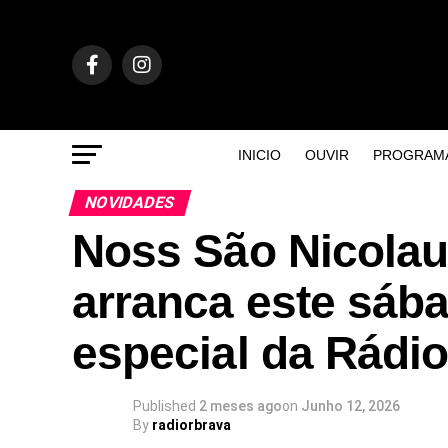
INICIO
OUVIR
PROGRAM
NOVIDADES
Noss São Nicolau
arranca este sáb
especial da Rádio
Published
2 meses ago
on
Junho 12, 2026
By
radiorbrava