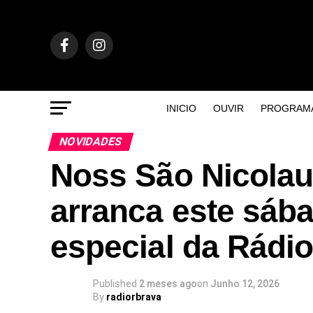
INICIO
OUVIR
PROGRAM
NOVIDADES
Noss São Nicolau
arranca este sáb
especial da Rádio
Published
2 meses ago
on
Junho 12, 2026
By
radiorbrava