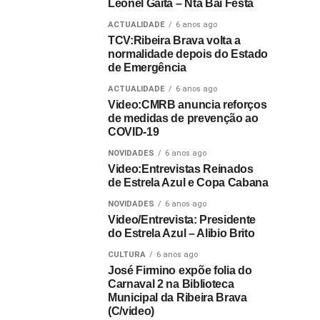
Leonel Gaita – Nta Bai Festa
ACTUALIDADE
6 anos ago
TCV:Ribeira Brava volta a
normalidade depois do Estado
de Emergência
ACTUALIDADE
6 anos ago
Video:CMRB anuncia reforços
de medidas de prevenção ao
COVID-19
NOVIDADES
6 anos ago
Video:Entrevistas Reinados
de Estrela Azul e Copa Cabana
NOVIDADES
6 anos ago
Video/Entrevista: Presidente
do Estrela Azul – Alibio Brito
CULTURA
6 anos ago
José Firmino expõe folia do
Carnaval 2 na Biblioteca
Municipal da Ribeira Brava
(C/video)