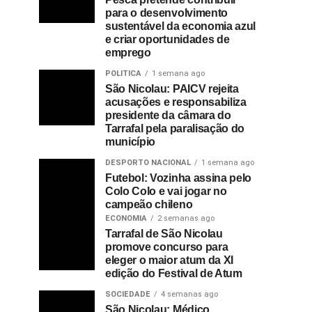
para o desenvolvimento
sustentável da economia azul
e criar oportunidades de
emprego
POLITICA
1 semana ago
São Nicolau: PAICV rejeita
acusações e responsabiliza
presidente da câmara do
Tarrafal pela paralisação do
município
DESPORTO NACIONAL
1 semana ago
Futebol: Vozinha assina pelo
Colo Colo e vai jogar no
campeão chileno
ECONOMIA
2 semanas ago
Tarrafal de São Nicolau
promove concurso para
eleger o maior atum da XI
edição do Festival de Atum
SOCIEDADE
4 semanas ago
São Nicolau: Médico