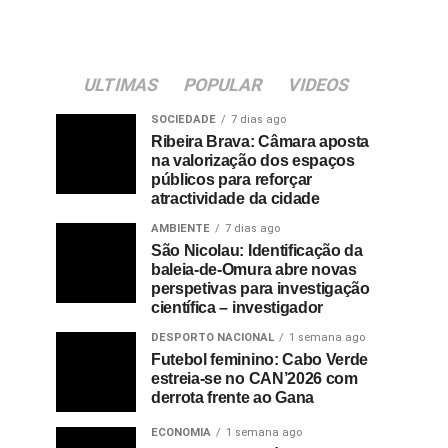
ULTIMAS
POPULAR
VIDEOS
SOCIEDADE
7 dias ago
Ribeira Brava: Câmara aposta
na valorização dos espaços
públicos para reforçar
atractividade da cidade
AMBIENTE
7 dias ago
São Nicolau: Identificação da
baleia-de-Omura abre novas
perspetivas para investigação
científica – investigador
DESPORTO NACIONAL
1 semana ago
Futebol feminino: Cabo Verde
estreia-se no CAN’2026 com
derrota frente ao Gana
ECONOMIA
1 semana ago