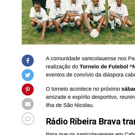
A comunidade sanicolauense nos País
realização do
Torneio de Futebol “
eventos de convívio da diáspora cab
O torneio acontece no próximo
sába
amizade e espírito desportivo, reun
ilha de São Nicolau.
Rádio Ribeira Brava tr
Para que os sanicolauenses em Ca