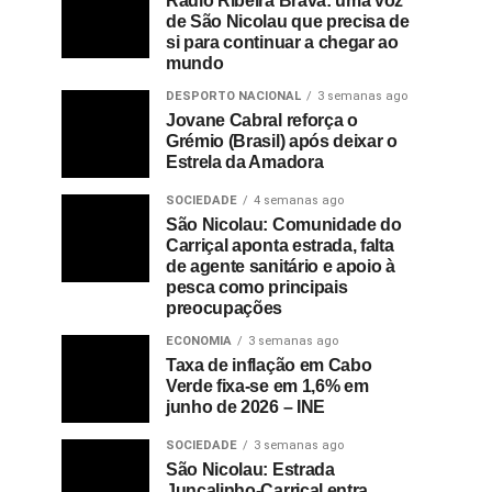
Rádio Ribeira Brava: uma voz
de São Nicolau que precisa de
si para continuar a chegar ao
mundo
DESPORTO NACIONAL
3 semanas ago
Jovane Cabral reforça o
Grémio (Brasil) após deixar o
Estrela da Amadora
SOCIEDADE
4 semanas ago
São Nicolau: Comunidade do
Carriçal aponta estrada, falta
de agente sanitário e apoio à
pesca como principais
preocupações
ECONOMIA
3 semanas ago
Taxa de inflação em Cabo
Verde fixa-se em 1,6% em
junho de 2026 – INE
SOCIEDADE
3 semanas ago
São Nicolau: Estrada
Juncalinho-Carriçal entra