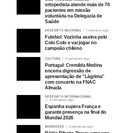
ortopedista atende mais de 70
pacientes em missão
voluntária na Delegacia de
Saúde
DESPORTO NACIONAL
1 semana ago
Futebol: Vozinha assina pelo
Colo Colo e vai jogar no
campeão chileno
CULTURA
3 semanas ago
Portugal: Cremilda Medina
encerra digressão de
apresentação de “Lágrima”
com concerto na FNAC
Almada
DESPORTO INTERNACIONAL
3 semanas ago
Espanha supera França e
garante presença na final do
Mundial 2026
NOVIDADES
3 semanas ago