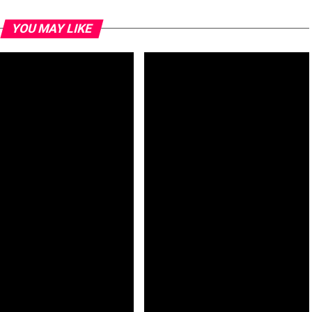
YOU MAY LIKE
colau: Identificação da
Futebol feminino: Cabo Verde
a-de-Omura abre novas
estreia-se no CAN’2026 com
etivas para investigação
derrota frente ao Gana
fica – investigador