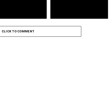
icente: Leo Santana abre
Futebol: Guarda-redes Vozinha
Cabelinho encerra a 42.ª
proibido de usar alcunha na
CLICK TO COMMENT
 do Festival da Baía das
camisola do Colo Colo