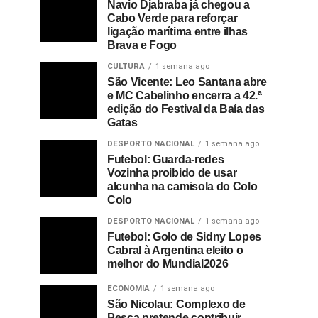
Navio Djabraba já chegou a
Cabo Verde para reforçar
ligação marítima entre ilhas
Brava e Fogo
CULTURA
1 semana ago
São Vicente: Leo Santana abre
e MC Cabelinho encerra a 42.ª
edição do Festival da Baía das
Gatas
DESPORTO NACIONAL
1 semana ago
Futebol: Guarda-redes
Vozinha proibido de usar
alcunha na camisola do Colo
Colo
DESPORTO NACIONAL
1 semana ago
Futebol: Golo de Sidny Lopes
Cabral à Argentina eleito o
melhor do Mundial2026
ECONOMIA
1 semana ago
São Nicolau: Complexo de
Pesca pretende contribuir