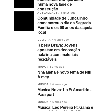
numa nova fase de
construção
ACTUALIDADE
6 anos ago
Comunidade de Juncalinho
comemorou o dia da Sagrada
Família e os 60 anos da capela
local
CULTURA
6 anos ago
Ribeira Brava: Jovens
apostam em decoração
natalina com materiais
recicláveis
MODA
6 anos ago
Nha Mana é novo tema de Nill
Almey
MUSICA
6 anos ago
Musica Nova: Lp Ft Amarildo -
Passport
MUSICA
6 anos ago
Musica: Leo Pereira Ft. Gama e