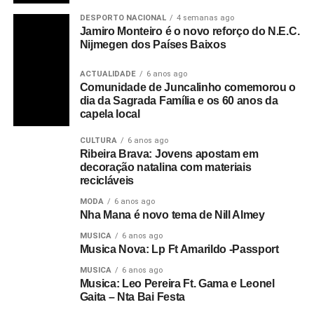
DESPORTO NACIONAL
4 semanas ago
Jamiro Monteiro é o novo reforço do N.E.C.
Nijmegen dos Países Baixos
ACTUALIDADE
6 anos ago
Comunidade de Juncalinho comemorou o
dia da Sagrada Família e os 60 anos da
capela local
CULTURA
6 anos ago
Ribeira Brava: Jovens apostam em
decoração natalina com materiais
recicláveis
MODA
6 anos ago
Nha Mana é novo tema de Nill Almey
MUSICA
6 anos ago
Musica Nova: Lp Ft Amarildo -Passport
MUSICA
6 anos ago
Musica: Leo Pereira Ft. Gama e Leonel
Gaita – Nta Bai Festa