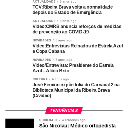
ACTUALIDADE
6 anos ago
TCV:Ribeira Brava volta a normalidade
depois do Estado de Emergência
ACTUALIDADE
6 anos ago
Video:CMRB anuncia reforços de medidas
de prevenção ao COVID-19
NOVIDADES
6 anos ago
Video:Entrevistas Reinados de Estrela Azul
e Copa Cabana
NOVIDADES
6 anos ago
Video/Entrevista: Presidente do Estrela
Azul – Alibio Brito
CULTURA
6 anos ago
José Firmino expõe folia do Carnaval 2 na
Biblioteca Municipal da Ribeira Brava
(C/video)
TENDÊNCIAS
SOCIEDADE
4 semanas ago
São Nicolau: Médico ortopedista