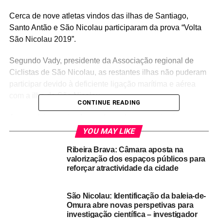
Cerca de nove atletas vindos das ilhas de Santiago,
Santo Antão e São Nicolau participaram da prova “Volta
São Nicolau 2019”.
Segundo Vady, presidente da Associação regional de
Ciclistas de São Nicolau, as restantes ilhas não puderam
participar devido à deficiente ligação marítima e aérea
com a ilha de São Nicolau.
CONTINUE READING
A prova foi organizada em duas etapas, a primeira
decorreu, este sábado, em 68 km, com o seguinte
YOU MAY LIKE
percurso: Tarrafal/Ribeira Prata/Ribeira Brava.
Ribeira Brava: Câmara aposta na
valorização dos espaços públicos para
A segunda etapa, aconteceu este domingo, em 70 km, no
reforçar atractividade da cidade
percurso Ribeira Brava/Juncalinho/Tarrafal.
Na primeira etapa, Walter classificou-se em primeiro lugar
São Nicolau: Identificação da baleia-de-
Omura abre novas perspetivas para
com 2:51:46, enquanto Vady classificou-se no segundo
investigação científica – investigador