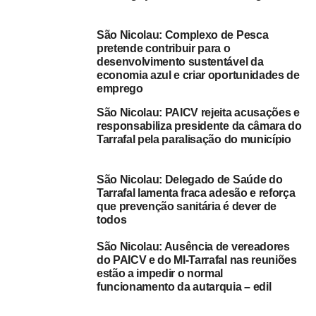
com 2:53:36 e no terceiro Nolito (Santo Antão) com
2:56:32 e no quarto, Helker, com 2:57:08.
São Nicolau: Complexo de Pesca
Na segunda etapa, Vady classificou-se em primeiro lugar,
pretende contribuir para o
desenvolvimento sustentável da
Nolito em segundo e Helker no terceiro.
economia azul e criar oportunidades de
emprego
De acordo com a mesma fonte, apesar das dificuldades
São Nicolau: PAICV rejeita acusações e
encontradas na primeira prova, hoje, pôde superar e
responsabiliza presidente da câmara do
recuperar o tempo “em mais de cinco minutos”.
Tarrafal pela paralisação do município
“Estou bastante satisfeito com o objectivo porque este era
o meu desafio” disse.
São Nicolau: Delegado de Saúde do
Tarrafal lamenta fraca adesão e reforça
que prevenção sanitária é dever de
Para Vady, uma das dificuldades encontradas na prova
todos
foram as “calçadas e subidas” o que desgasta fisicamente
os atletas na finalização das provas.
São Nicolau: Ausência de vereadores
do PAICV e do MI-Tarrafal nas reuniões
estão a impedir o normal
Na primeira etapa, Léo (de 15 anos) foi o único atleta a
funcionamento da autarquia – edil
desistir da prova devido ao cansaço físico.