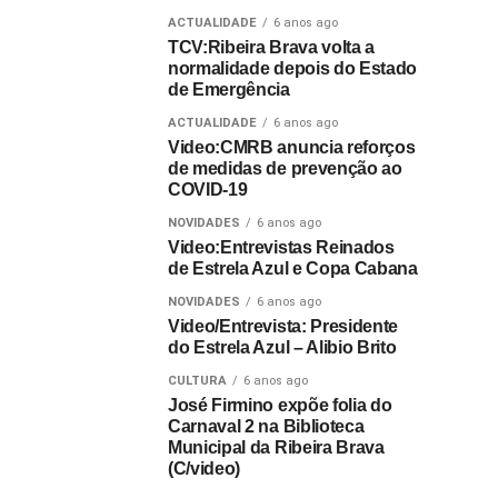
ACTUALIDADE
6 anos ago
TCV:Ribeira Brava volta a
normalidade depois do Estado
de Emergência
ACTUALIDADE
6 anos ago
Video:CMRB anuncia reforços
de medidas de prevenção ao
COVID-19
NOVIDADES
6 anos ago
Video:Entrevistas Reinados
de Estrela Azul e Copa Cabana
NOVIDADES
6 anos ago
Video/Entrevista: Presidente
do Estrela Azul – Alibio Brito
CULTURA
6 anos ago
José Firmino expõe folia do
Carnaval 2 na Biblioteca
Municipal da Ribeira Brava
(C/video)