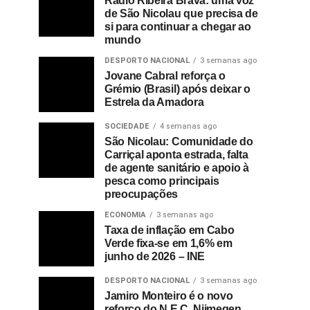
Rádio Ribeira Brava: uma voz
de São Nicolau que precisa de
si para continuar a chegar ao
mundo
DESPORTO NACIONAL
3 semanas ago
Jovane Cabral reforça o
Grémio (Brasil) após deixar o
Estrela da Amadora
SOCIEDADE
4 semanas ago
São Nicolau: Comunidade do
Carriçal aponta estrada, falta
de agente sanitário e apoio à
pesca como principais
preocupações
ECONOMIA
3 semanas ago
Taxa de inflação em Cabo
Verde fixa-se em 1,6% em
junho de 2026 – INE
DESPORTO NACIONAL
3 semanas ago
Jamiro Monteiro é o novo
reforço do N.E.C. Nijmegen