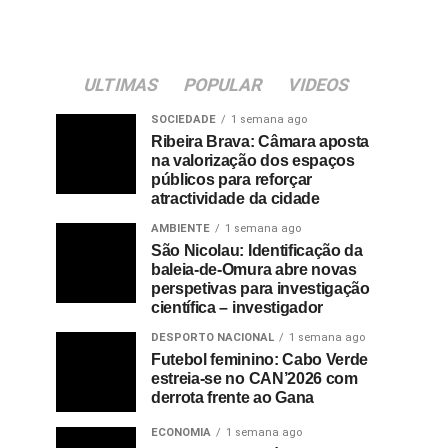
ULTIMAS
POPULAR
VIDEOS
SOCIEDADE
1 semana ago
Ribeira Brava: Câmara aposta
na valorização dos espaços
públicos para reforçar
atractividade da cidade
AMBIENTE
1 semana ago
São Nicolau: Identificação da
baleia-de-Omura abre novas
perspetivas para investigação
científica – investigador
DESPORTO NACIONAL
1 semana ago
Futebol feminino: Cabo Verde
estreia-se no CAN’2026 com
derrota frente ao Gana
ECONOMIA
1 semana ago