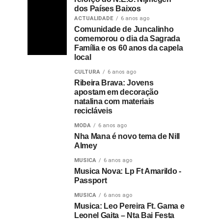
dos Países Baixos
ACTUALIDADE
6 anos ago
Comunidade de Juncalinho
comemorou o dia da Sagrada
Família e os 60 anos da capela
local
CULTURA
6 anos ago
Ribeira Brava: Jovens
apostam em decoração
natalina com materiais
recicláveis
MODA
6 anos ago
Nha Mana é novo tema de Nill
Almey
MUSICA
6 anos ago
Musica Nova: Lp Ft Amarildo -
Passport
MUSICA
6 anos ago
Musica: Leo Pereira Ft. Gama e
Leonel Gaita – Nta Bai Festa