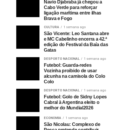
Navio Djabraba já chegou a
Cabo Verde para reforçar
ligação marítima entre ilhas
Brava e Fogo
CULTURA
1 semana ago
São Vicente: Leo Santana abre
e MC Cabelinho encerra a 42.ª
edição do Festival da Baía das
Gatas
DESPORTO NACIONAL
1 semana ago
Futebol: Guarda-redes
Vozinha proibido de usar
alcunha na camisola do Colo
Colo
DESPORTO NACIONAL
1 semana ago
Futebol: Golo de Sidny Lopes
Cabral à Argentina eleito o
melhor do Mundial2026
ECONOMIA
1 semana ago
São Nicolau: Complexo de
Pesca pretende contribuir