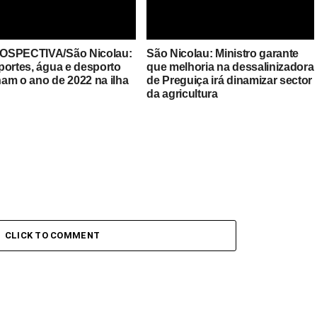
OSPECTIVA/São Nicolau:
São Nicolau: Ministro garante
icolau/Futebol: Praia
Janeiro arranca com queda nos
portes, água e desporto
que melhoria na dessalinizadora
a vence Ultramarina (2-1)
preços dos combustíveis
am o ano de 2022 na ilha
de Preguiça irá dinamizar sector
tém se colado ao Atlético
da agricultura
derança
CLICK TO COMMENT