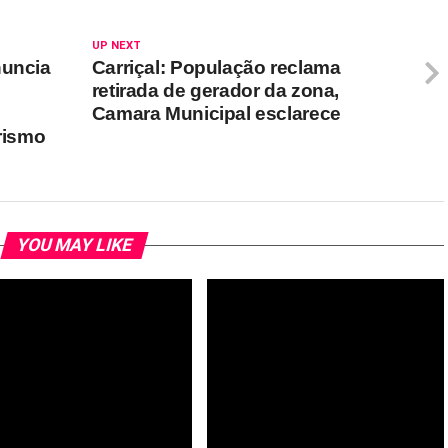
UP NEXT
nuncia
Carriçal: População reclama
retirada de gerador da zona,
Camara Municipal esclarece
urismo
YOU MAY LIKE