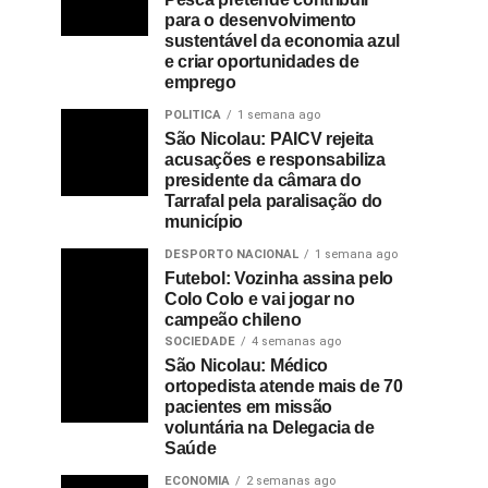
para o desenvolvimento
sustentável da economia azul
e criar oportunidades de
emprego
POLITICA
1 semana ago
São Nicolau: PAICV rejeita
acusações e responsabiliza
presidente da câmara do
Tarrafal pela paralisação do
município
DESPORTO NACIONAL
1 semana ago
Futebol: Vozinha assina pelo
Colo Colo e vai jogar no
campeão chileno
SOCIEDADE
4 semanas ago
São Nicolau: Médico
ortopedista atende mais de 70
pacientes em missão
voluntária na Delegacia de
Saúde
ECONOMIA
2 semanas ago