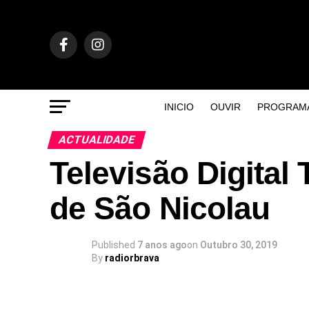
INICIO
OUVIR
PROGRAM
ACTUALIDADE
Televisão Digital 
de São Nicolau
Published
7 anos ago
on
Outubro 30, 2019
By
radiorbrava