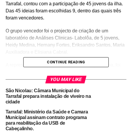
Tarrafal, contou com a participação de 45 jovens da ilha.
Das 45 ideias foram escolhidas 9, dentro das quais três
foram vencedores.
O grupo vencedor foi o projecto de criação de um
laboratório de Análises Clinicas- Labolôa, de 5 jovens,
Heidy Medina, Hernany Fortes, Eriksandro Santos, Maria
Auxiliadora e Elisiana Cabral.
CONTINUE READING
A representante do grupo vencedora, Heidy Medina, foi
uma grande experiência, “onde aprendemos com 54
horas de trabalhos intensivo”. Este projeto é viável para
YOU MAY LIKE
preencher essa lacuna na ilha de São Nicolau, salienta
São Nicolau: Câmara Municipal do
Medina que “pretendem avançar como o projeto, já que
Tarrafal prepara instalação de viveiro na
tem uma parte do financiamento garantido.
cidade
Tarrafal: Ministério da Saúde e Camara
De acordo com a Política de Câmara Municipal do
Municipal assinam contrato programa
Tarrafal em apoiar o empreendedorismo jovem, os
para reabilitação da USB de
vencedores receberam da instituição 30 porcento do
Cabeçalinho.