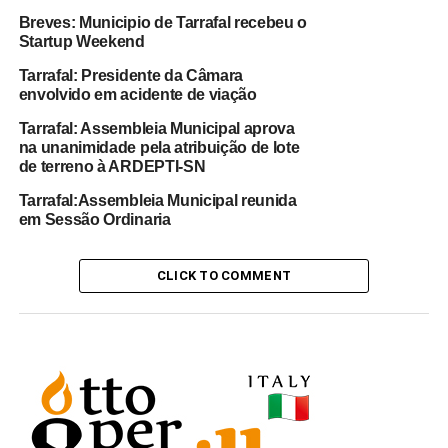
custo do projeto.
Breves: Municipio de Tarrafal recebeu o
Startup Weekend
O 2º classificado foi o grupo “Mestê bú Xomon”, que é
Tarrafal: Presidente da Câmara
projecto de prestação de serviços e manutenção, e o 3ª
envolvido em acidente de viação
lugar SN Pescado, cujo objetivo é a embalagem e
tratamento do pescado a vácuo.
Tarrafal: Assembleia Municipal aprova
na unanimidade pela atribuição de lote
de terreno à ARDEPTI-SN
Fonte: Facebook Municipio do Tarrafal de São Nicolau
Tarrafal:Assembleia Municipal reunida
em Sessão Ordinaria
RELATED TOPICS:
DESTAQUE
STARUP WEEKEND
TARRAFAL
CLICK TO COMMENT
UP NEXT
Ribeira Brava: Morte de Liliam Almeida sob
investigação
DON'T MISS
Breves: Municipio de Tarrafal recebeu o Startup
Weekend