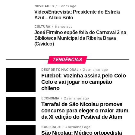
NOVIDADES
6 anos ago
Video/Entrevista: Presidente do Estrela
Azul – Alibio Brito
CULTURA
6 anos ago
José Firmino expõe folia do Carnaval 2 na
Biblioteca Municipal da Ribeira Brava
(C/video)
TENDÊNCIAS
DESPORTO NACIONAL
2 semanas ago
Futebol: Vozinha assina pelo Colo
Colo e vai jogar no campeão
chileno
ECONOMIA
2 semanas ago
Tarrafal de São Nicolau promove
concurso para eleger o maior atum
da XI edição do Festival de Atum
SOCIEDADE
4 semanas ago
São Nicolau: Médico ortopedista