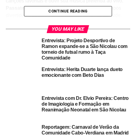
canções favoritas e ouvir sua música preferida ao vivo.
Passatempos e Desafios
: Participe de passatempos
CONTINUE READING
divertidos e desafios emocionantes ao longo da tarde.
Teste seus conhecimentos e tenha a chance de ganhar
YOU MAY LIKE
prêmios exclusivos.
Momentos Inesquecíveis
: Cada tarde é uma nova
Entrevista: Projeto Desportivo de
oportunidade para criar memórias especiais com a Rádio
Ramon expande-se a São Nicolau com
Ribeira Brava.
torneio de futsal rumo à Taça
Comunidade
Sintonize no “Tarde Interactiva” e aproveite uma tarde
Entrevista: Herita Duarte lança dueto
cheia de alegria, boa disposição e muita música.
emocionante com Beto Dias
Estamos esperando por você para tornar suas tardes
ainda mais especiais!
Entrevista com Dr. Elvio Pereira: Centro
RELATED TOPICS:
DESTAQUE
RADIO
de Imagiologia e Formação em
Reanimação Neonatal em São Nicolau
UP NEXT
Um Novo Dia
Reportagem: Carnaval de Verão da
DON'T MISS
Comunidade Cabo‑Verdiana em Madrid