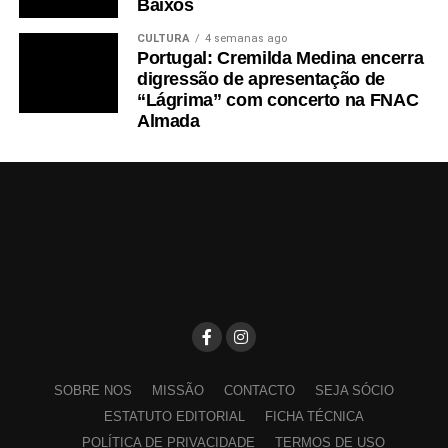
Baixos
CULTURA
4 semanas ago
Portugal: Cremilda Medina encerra
digressão de apresentação de
“Lágrima” com concerto na FNAC
Almada
SOBRE NOS
MISSÃO
CONTACTO
SEJA SÓCIO
ESTATUTO EDITORIAL
FICHA TÉCNICA
POLÍTICA DE PRIVACIDADE
TERMOS DE USO