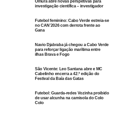
Omura abre novas perspetivas para
investigação científica – investigador
Manuel do Rosário lembra que o principal sustento da
população da localidade do Carriçal advém da pesca, um
Futebol feminino: Cabo Verde estreia-se
sector que a localidade tem fortes potencialidades, pelo
no CAN’2026 com derrota frente ao
que apela a uma intervenção do Ministério do Mar e da
Gana
Câmara Municipal da Ribeira Brava, no sentido de “criar
melhores condições” aos pescadores locais.
Navio Djabraba já chegou a Cabo Verde
para reforçar ligação marítima entre
“O pescado do Carriçal tem uma qualidade reconhecida
ilhas Brava e Fogo
nacionalmente, onde fornecemos peixe por exemplo aos
quartéis das Forças Armadas, a vários hotéis na ilha do
São Vicente: Leo Santana abre e MC
Sal e a várias outras empresas, pelo que acredito que
Cabelinho encerra a 42.ª edição do
com um maior investimento este poderia ser o grande
Festival da Baía das Gatas
motor de desenvolvimento desta zona”, afirmou.
Outra reivindicação dos pescadores da localidade do
Futebol: Guarda-redes Vozinha proibido
de usar alcunha na camisola do Colo
Carriçal é a necessidade de uma pequena unidade de
Colo
produção de gelo, de forma que consigam conservar o
seu pescado quando não conseguem deslocar-se à