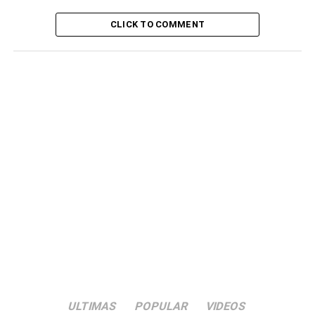
cidade da Ribeira Brava para a venda do mesmo.
CLICK TO COMMENT
ULTIMAS
POPULAR
VIDEOS