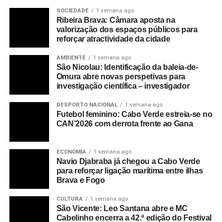
Fonte: Inforpress
SOCIEDADE
1 semana ago
Ribeira Brava: Câmara aposta na
valorização dos espaços públicos para
RELATED TOPICS:
DESTAQUE
reforçar atractividade da cidade
UP NEXT
AMBIENTE
1 semana ago
São Nicolau: Escola Primária Lúcilia Freitas no
São Nicolau: Identificação da baleia-de-
Tarrafal ganha pintura nova graça a trabalho de
Omura abre novas perspetivas para
grupo de voluntários
investigação científica – investigador
DON'T MISS
DESPORTO NACIONAL
1 semana ago
São Nicolau: Início das obras de requalificação
Futebol feminino: Cabo Verde estreia-se no
urbanística das ruas da Ribeira Brava previsto
CAN’2026 com derrota frente ao Gana
para quinta-feira
ECONOMIA
1 semana ago
Navio Djabraba já chegou a Cabo Verde
para reforçar ligação marítima entre ilhas
Brava e Fogo
CULTURA
1 semana ago
São Vicente: Leo Santana abre e MC
Cabelinho encerra a 42.ª edição do Festival