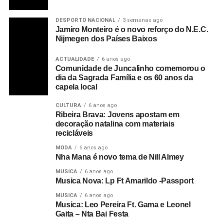
DESPORTO NACIONAL
3 semanas ago
Jamiro Monteiro é o novo reforço do N.E.C.
Nijmegen dos Países Baixos
ACTUALIDADE
6 anos ago
Comunidade de Juncalinho comemorou o
dia da Sagrada Família e os 60 anos da
capela local
CULTURA
6 anos ago
Ribeira Brava: Jovens apostam em
decoração natalina com materiais
recicláveis
MODA
6 anos ago
Nha Mana é novo tema de Nill Almey
MUSICA
6 anos ago
Musica Nova: Lp Ft Amarildo -Passport
MUSICA
6 anos ago
Musica: Leo Pereira Ft. Gama e Leonel
Gaita – Nta Bai Festa