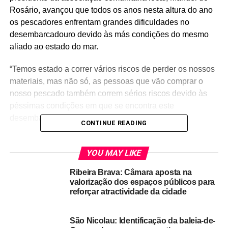
Rosário, avançou que todos os anos nesta altura do ano
os pescadores enfrentam grandes dificuldades no
desembarcadouro devido às más condições do mesmo
aliado ao estado do mar.
“Temos estado a correr vários riscos de perder os nossos
materiais, mas não só, as pessoas que vão comprar o
nosso pescado também correm sérios riscos devido às
péssimas condições em que se encontra este
desembarcadouro”, afirmou.
CONTINUE READING
Conforme a mesma fonte, tal situação tem “provocado
constrangimentos” à população que vive essencialmente
YOU MAY LIKE
do sector da pesca.
Ribeira Brava: Câmara aposta na
valorização dos espaços públicos para
“Não estamos a pedir dinheiro ao Governo para comprar
reforçar atractividade da cidade
bote ou motor, estamos a pedir condições para que
possamos desenvolver o nosso trabalho em segurança”,
São Nicolau: Identificação da baleia-de-
realçou.