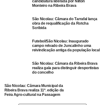
Ribeira Brava FM
candidatura liderada por Nilton
Monteiro na Ribeira Brava
RELATED TOPICS:
AUTARQUICAS 2020
DESTAQUE
PEDRO MORAIS
RIBEIRA BRAVA
São Nicolau: Câmara do Tarrafal lança
obra de requalificação da Rotcha
UP NEXT
Scribida
Ribeira Brava: Assembleia Municipal aprova
Plano Estratégico Municipal de Desenvolvimento
Sustentável
Futebol/São Nicolau: Inaugurado
campo relvado de Juncalinho uma
DON'T MISS
reivindicação antiga da população local
São Nicolau: CRE da Ribeira Brava já alistou 252
pessoas em 2020
São Nicolau: Câmara da Ribeira Brava
realiza gala para distinguir desportistas
do concelho
São Nicolau: Câmara Municipal da
Ribeira Brava realiza 11ª. edição da
Feira Agro-cultural na Passagem