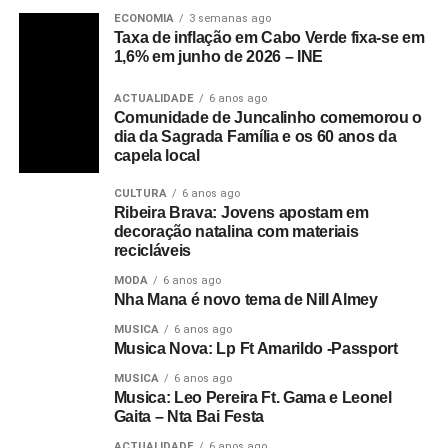
ECONOMIA
3 semanas ago
Taxa de inflação em Cabo Verde fixa-se em
1,6% em junho de 2026 – INE
ACTUALIDADE
6 anos ago
Comunidade de Juncalinho comemorou o
dia da Sagrada Família e os 60 anos da
capela local
CULTURA
6 anos ago
Ribeira Brava: Jovens apostam em
decoração natalina com materiais
recicláveis
MODA
6 anos ago
Nha Mana é novo tema de Nill Almey
MUSICA
6 anos ago
Musica Nova: Lp Ft Amarildo -Passport
MUSICA
6 anos ago
Musica: Leo Pereira Ft. Gama e Leonel
Gaita – Nta Bai Festa
ACTUALIDADE
6 anos ago