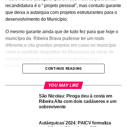
recandidatura é o “ projeto pessoal”, mas contudo garante
que deixa a autarquia com projetos estruturantes para o
desenvolvimento do Município.
O mesmo garante ainda que de tudo fez para que hoje o
município da Ribeira Brava pudesse ter um rosto
diferente,e cita grandes projetos em curso no município
como o pavilhão desportivo da Maiamona,as obras de
requalificação do centro histórico da Preguiça, o
complexo educativo da Ribeira Brava entre outros.
CONTINUE READING
Pedro Morais venceu as eleições autárquicas de 2016 no
município da Ribeira Brava, pelo Grupo Independente
YOU MAY LIKE
para Ribeira Brava (GIRB).
São Nicolau: Piroga deu à costa em
Ribeira Alta com dois cadáveres e um
sobrevivente
PEDRO MORAIS
Autárquicas´2024: PAICV formaliza