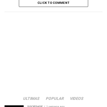
DON'T MISS
CLICK TO COMMENT
São Nicolau/Ribeira Brava: Assembleia Municipal
aprova relatório de actividades da câmara de
2021 (c/áudio)
ULTIMAS
POPULAR
VIDEOS
SOCIEDADE
1 semana ago