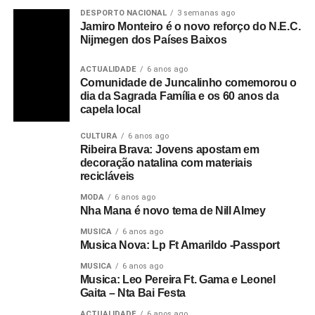
DESPORTO NACIONAL
3 semanas ago
Jamiro Monteiro é o novo reforço do N.E.C.
Nijmegen dos Países Baixos
ACTUALIDADE
6 anos ago
Comunidade de Juncalinho comemorou o
dia da Sagrada Família e os 60 anos da
capela local
CULTURA
6 anos ago
Ribeira Brava: Jovens apostam em
decoração natalina com materiais
recicláveis
MODA
6 anos ago
Nha Mana é novo tema de Nill Almey
MUSICA
6 anos ago
Musica Nova: Lp Ft Amarildo -Passport
MUSICA
6 anos ago
Musica: Leo Pereira Ft. Gama e Leonel
Gaita – Nta Bai Festa
ACTUALIDADE
6 anos ago