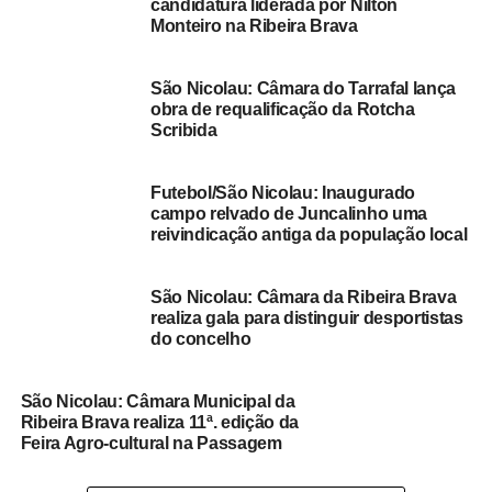
candidatura liderada por Nilton
formação, conforme explicou o novo presidente da
Monteiro na Ribeira Brava
Comissão Política do MpD na Ribeira Brava.
São Nicolau: Câmara do Tarrafal lança
Alírio Cabral adiantou ainda que a ideia foi submetida à
obra de requalificação da Rotcha
apreciação da Assembleia Política eleita e foi aceite por
Scribida
“unanimidade” –
O projecto de criação da Universidade do MpD já foi
Futebol/São Nicolau: Inaugurado
campo relvado de Juncalinho uma
aprovado e aguarda pela fase de materialização da
reivindicação antiga da população local
Universidade que irá servir de espaço para promover,
sobretudo, fóruns de pensamento e debate político sobre
São Nicolau: Câmara da Ribeira Brava
São Nicolau.
realiza gala para distinguir desportistas
do concelho
RELATED TOPICS:
DESTAQUE
RIBEIRA BRAVA
UP NEXT
São Nicolau: Câmara Municipal da
São Nicolau: Câmara Municipal da Ribeira Brava
Ribeira Brava realiza 11ª. edição da
realiza 4ª edição do evento “Em Abril, livros
Feira Agro-cultural na Passagem
mil”(c/áudio)