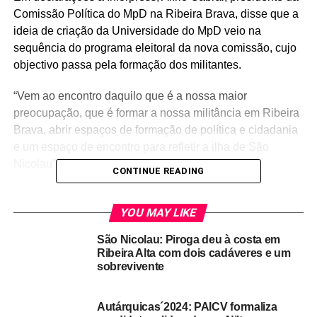
Comissão Política do MpD na Ribeira Brava, disse que a
ideia de criação da Universidade do MpD veio na
sequência do programa eleitoral da nova comissão, cujo
objectivo passa pela formação dos militantes.
“Vem ao encontro daquilo que é a nossa maior
preocupação, que é formar a nossa militância em Ribeira
Brava, abrir espaços de formação de política e cidadania
e um espaço de encontro para refletir a ilha de São
Nicolau”, afirmou.
CONTINUE READING
Segundo Alírio Cabral, apesar de terem enfoque no
concelho da Ribeira Brava, irão pensar “em sintonia” com
YOU MAY LIKE
a comissão eleita no Tarrafal e assim “promover” maior
São Nicolau: Piroga deu à costa em
dinâmica a favor do MpD.
Ribeira Alta com dois cadáveres e um
sobrevivente
O projecto possui duas ideias “de fundo”, primeiro é estar
“permanentemente” em sintonia com as bases do partido
Autárquicas´2024: PAICV formaliza
e sociedade civil, e ainda estar “constantemente” em