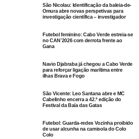
São Nicolau: Identificação da baleia-de-
Conforme explicou, fazer parte daquela sociedade não
Omura abre novas perspetivas para
estava a dar o rendimento “desejado” e resolveu
investigação científica – investigador
“trabalhar de casa”. Apesar de ainda deparar com “muitas
dificuldades”, entre os quais, a falta de materiais para a
Futebol feminino: Cabo Verde estreia-se
sua produção, o rendimento tem sido “muito melhor”.
no CAN’2026 com derrota frente ao
Gana
“É um trabalho que faço desde a minha adolescência e
ali trabalhávamos, trabalhávamos, mas não tínhamos
Navio Djabraba já chegou a Cabo Verde
lucro, eu não avançava”, elucidou aquela chefe-de-família
para reforçar ligação marítima entre
residente na localidade de Fragata.
ilhas Brava e Fogo
Segundo Edite Diniz, os seus produtos costumam ser
São Vicente: Leo Santana abre e MC
expostos em alguns minimercados daquela ilha, e da ilha
Cabelinho encerra a 42.ª edição do
do Sal, e faz também algumas encomendas.
Festival da Baía das Gatas
Recentemente, começou também a fazer envios para a
Cidade da Praia, mas devido à pandemia da covid-19 a
Futebol: Guarda-redes Vozinha proibido
de usar alcunha na camisola do Colo
quantidade de envios diminuiu levando à descida do
Colo
lucro, assegurou Edite Diniz.