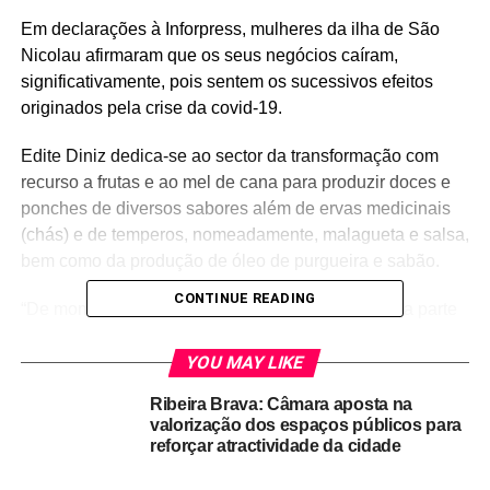
Em declarações à Inforpress, mulheres da ilha de São
Nicolau afirmaram que os seus negócios caíram,
significativamente, pois sentem os sucessivos efeitos
originados pela crise da covid-19.
Edite Diniz dedica-se ao sector da transformação com
recurso a frutas e ao mel de cana para produzir doces e
ponches de diversos sabores além de ervas medicinais
(chás) e de temperos, nomeadamente, malagueta e salsa,
bem como da produção de óleo de purgueira e sabão.
CONTINUE READING
“De momento trabalho sozinha, mas antes eu fazia parte
de uma associação”, adiantou, sublinhando que antes de
optar pela criação do seu negócio caseiro, trabalhava
YOU MAY LIKE
numa associação constituída só por mulheres, onde
Ribeira Brava: Câmara aposta na
faziam a transformação de produtos naturais,
valorização dos espaços públicos para
praticamente, os mesmos que ela faz hoje a partir da sua
reforçar atractividade da cidade
casa.