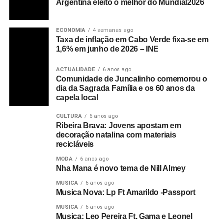
Argentina eleito o melhor do Mundial2026
ECONOMIA
4 semanas ago
Taxa de inflação em Cabo Verde fixa-se em
1,6% em junho de 2026 – INE
ACTUALIDADE
6 anos ago
Comunidade de Juncalinho comemorou o
dia da Sagrada Família e os 60 anos da
capela local
CULTURA
6 anos ago
Ribeira Brava: Jovens apostam em
decoração natalina com materiais
recicláveis
MODA
6 anos ago
Nha Mana é novo tema de Nill Almey
MUSICA
6 anos ago
Musica Nova: Lp Ft Amarildo -Passport
MUSICA
6 anos ago
Musica: Leo Pereira Ft. Gama e Leonel