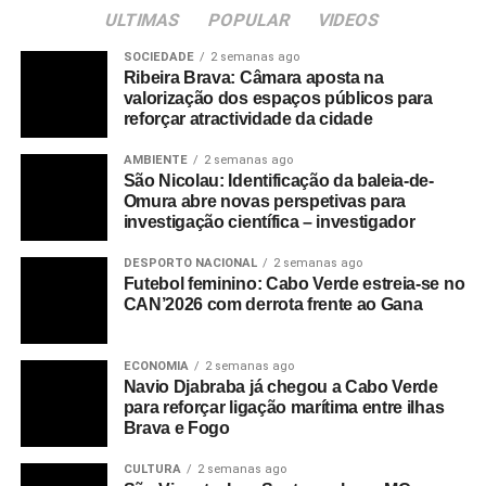
devido à crise pandémica, pelo que agora só trabalha de
ULTIMAS
POPULAR
VIDEOS
acordo com os pedidos feitos com antecedência porque,
SOCIEDADE
2 semanas ago
até então, os envios aos habituais estabelecimentos
Ribeira Brava: Câmara aposta na
estão limitados por conta do “fraco movimento”.
valorização dos espaços públicos para
reforçar atractividade da cidade
As entrevistadas da Inforpress explicaram que os
AMBIENTE
2 semanas ago
negócios caseiros têm as suas vantagens e, não obstante
São Nicolau: Identificação da baleia-de-
as dificuldades que por vezes enfrentam, é uma “óptima”
Omura abre novas perspetivas para
solução para garantir o sustento das famílias.
investigação científica – investigador
DESPORTO NACIONAL
2 semanas ago
RELATED TOPICS:
DESTAQUE
Futebol feminino: Cabo Verde estreia-se no
CAN’2026 com derrota frente ao Gana
UP NEXT
São Nicolau: Vereador da câmara do Tarrafal
define habitação social como uma das áreas
ECONOMIA
2 semanas ago
“mais sensíveis” do município
Navio Djabraba já chegou a Cabo Verde
para reforçar ligação marítima entre ilhas
DON'T MISS
Brava e Fogo
Câmara Municipal Ribeira Brava dá inicio as
obras de construção da fossa séptica do
CULTURA
2 semanas ago
complexo “Casa para todos”