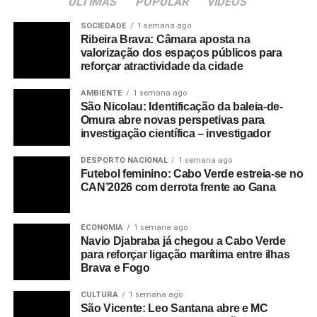
ULTIMAS
POPULAR
VIDEOS
SOCIEDADE
1 semana ago
A mesma fonte assinalou que, por ocasião da 9ª. edição
Ribeira Brava: Câmara aposta na
do festival, este ano, se prevê a homenagem de um leque
valorização dos espaços públicos para
de artistas, justamente com a edificação do passeio
reforçar atractividade da cidade
artístico, que será cofinanciado pelo Ministério da Cultura,
AMBIENTE
1 semana ago
e que vai contar a história da Praia Branca, no que toca
São Nicolau: Identificação da baleia-de-
ao Sanjon e à celebre morna “Sodad”, a inaugurar no dia
Omura abre novas perspetivas para
23 de Abril.
investigação científica – investigador
DESPORTO NACIONAL
1 semana ago
RELATED TOPICS:
DESTAQUE
ILHA DE SÃO NICOLAU
Futebol feminino: Cabo Verde estreia-se no
TARRAFAL DE SÃO NICOLAU
CAN’2026 com derrota frente ao Gana
UP NEXT
São Nicolau: Retomadas obras de requalificação
ECONOMIA
1 semana ago
da Capela de Estância de Brás
Navio Djabraba já chegou a Cabo Verde
para reforçar ligação marítima entre ilhas
DON'T MISS
Brava e Fogo
São Nicolau:
Comissão política do MpD na
Ribeira Brava
enaltece o aumento beneficiários
CULTURA
1 semana ago
de pensão social no concelho
São Vicente: Leo Santana abre e MC