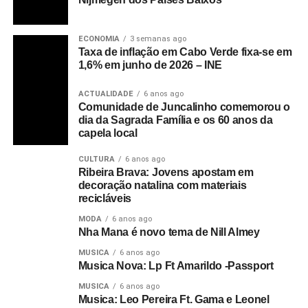
ECONOMIA
3 semanas ago
Taxa de inflação em Cabo Verde fixa-se em
1,6% em junho de 2026 – INE
ACTUALIDADE
6 anos ago
Comunidade de Juncalinho comemorou o
dia da Sagrada Família e os 60 anos da
capela local
CULTURA
6 anos ago
Ribeira Brava: Jovens apostam em
decoração natalina com materiais
recicláveis
MODA
6 anos ago
Nha Mana é novo tema de Nill Almey
MUSICA
6 anos ago
Musica Nova: Lp Ft Amarildo -Passport
MUSICA
6 anos ago
Musica: Leo Pereira Ft. Gama e Leonel