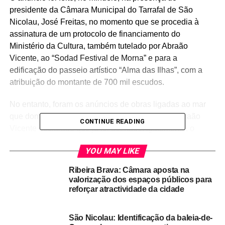
presidente da Câmara Municipal do Tarrafal de São
Nicolau, José Freitas, no momento que se procedia à
assinatura de um protocolo de financiamento do
Ministério da Cultura, também tutelado por Abraão
Vicente, ao “Sodad Festival de Morna” e para a
edificação do passeio artístico “Alma das Ilhas”, com a
atribuição do montante de 700 mil escudos.
No entanto, foram os anúncios de obras ligadas ao mar
que dominaram os discursos, tendo o ministro Abraão
CONTINUE READING
Vicente declarado que já foi acertado, igualmente, o
financiamento da segunda fase de equipamentos para
YOU MAY LIKE
Casa do Pescador e do Complexo de Pesca, a inaugurar
em finais do mês de Abril.
Ribeira Brava: Câmara aposta na
valorização dos espaços públicos para
Sobre o “pequeno estaleiro naval”, a construir em frente à
reforçar atractividade da cidade
praia da Baía do Tarrafal, o governante explicou que se
trata de uma reivindicação que tem sido multiplicada em
São Nicolau: Identificação da baleia-de-
todas as ilhas onde há comunidades piscatórias, que é