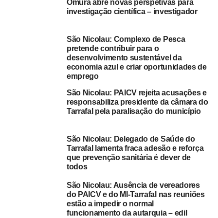
Omura abre novas perspetivas para
ter um pequeno estaleiro naval com as condições
investigação científica – investigador
técnicas, não só para a reparação naval de embarcações,
como também para o surgimento de uma pequena
São Nicolau: Complexo de Pesca
industria ligada à construção naval e à pesca semi-
pretende contribuir para o
industrial.
desenvolvimento sustentável da
economia azul e criar oportunidades de
emprego
“É um orçamento de cerca de 15 milhões de escudos em
que a câmara irá entrar com uma parte e o Ministério do
São Nicolau: PAICV rejeita acusações e
Mar fará a sua contrapartida a partir do Fundo Autónomo
responsabiliza presidente da câmara do
Tarrafal pela paralisação do município
das Pescas”, concretizou a mesma fonte, que enalteceu a
“excelência” da relação com o município do Tarrafal de
São Nicolau, ilha próxima de São Vicente e parte
São Nicolau: Delegado de Saúde do
integrante da Zona Económica Especial Marítima – São
Tarrafal lamenta fraca adesão e reforça
que prevenção sanitária é dever de
Vicente (ZEEM-SV), fazendo, por isso, “todo o sentido”
todos
que as infraestruturas de pesca tenham essa dimensão.
São Nicolau: Ausência de vereadores
Segundo o ministro, com a inauguração do Complexo de
do PAICV e do MI-Tarrafal nas reuniões
estão a impedir o normal
Pesca do Tarrafal de São Nicolau, em finais de Abril, será
funcionamento da autarquia – edil
dado, a partir daí, o seguimento às obras de construção