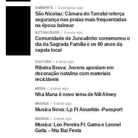
AMBIENTE
3 semanas ago
São Nicolau: Câmara do Tarrafal reforça
segurança nas praias mais frequentadas
na época balnear
ACTUALIDADE
6 anos ago
Comunidade de Juncalinho comemorou o
dia da Sagrada Família e os 60 anos da
capela local
CULTURA
6 anos ago
Ribeira Brava: Jovens apostam em
decoração natalina com materiais
recicláveis
MODA
6 anos ago
Nha Mana é novo tema de Nill Almey
MUSICA
6 anos ago
Musica Nova: Lp Ft Amarildo -Passport
MUSICA
6 anos ago
Musica: Leo Pereira Ft. Gama e Leonel
Gaita – Nta Bai Festa