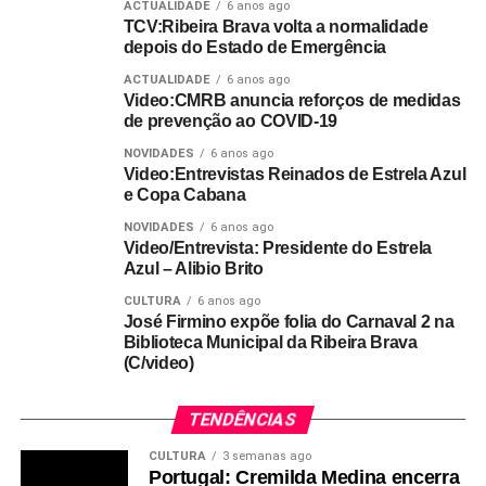
ACTUALIDADE
6 anos ago
TCV:Ribeira Brava volta a normalidade
depois do Estado de Emergência
ACTUALIDADE
6 anos ago
Video:CMRB anuncia reforços de medidas
de prevenção ao COVID-19
NOVIDADES
6 anos ago
Video:Entrevistas Reinados de Estrela Azul
e Copa Cabana
NOVIDADES
6 anos ago
Video/Entrevista: Presidente do Estrela
Azul – Alibio Brito
CULTURA
6 anos ago
José Firmino expõe folia do Carnaval 2 na
Biblioteca Municipal da Ribeira Brava
(C/video)
TENDÊNCIAS
CULTURA
3 semanas ago
Portugal: Cremilda Medina encerra