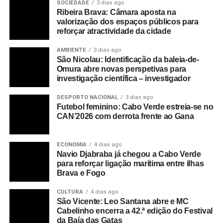
SOCIEDADE
3 dias ago
Ribeira Brava: Câmara aposta na
valorização dos espaços públicos para
reforçar atractividade da cidade
AMBIENTE
3 dias ago
São Nicolau: Identificação da baleia-de-
Omura abre novas perspetivas para
investigação científica – investigador
DESPORTO NACIONAL
3 dias ago
Futebol feminino: Cabo Verde estreia-se no
CAN’2026 com derrota frente ao Gana
ECONOMIA
4 dias ago
Navio Djabraba já chegou a Cabo Verde
para reforçar ligação marítima entre ilhas
Brava e Fogo
CULTURA
4 dias ago
São Vicente: Leo Santana abre e MC
Cabelinho encerra a 42.ª edição do Festival
da Baía das Gatas