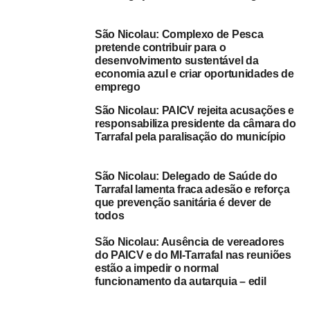
artesão-mestre/formador na cestaria e tecelagem
DON'T MISS
São Nicolau: Complexo de Pesca
São Nicolau : Arranca na Ribeira Brava a segunda
pretende contribuir para o
fase da formação de Eletromecânica Auto (c/
desenvolvimento sustentável da
áudio)
economia azul e criar oportunidades de
emprego
São Nicolau: PAICV rejeita acusações e
responsabiliza presidente da câmara do
Tarrafal pela paralisação do município
São Nicolau: Delegado de Saúde do
Tarrafal lamenta fraca adesão e reforça
que prevenção sanitária é dever de
todos
São Nicolau: Ausência de vereadores
do PAICV e do MI-Tarrafal nas reuniões
estão a impedir o normal
funcionamento da autarquia – edil