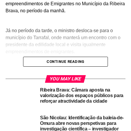
empreendimentos de Emigrantes no Município da Ribeira
Brava, no período da manhã.
Já no período da tarde, o ministro desloca-se para o
município do Tarrafal, onde manterá um encontro com o
presidente da edilidade local e visita igualmente
empreendimentos de emigrantes.
CONTINUE READING
O ponto alto da visita de Jorge Santos a São Nicolau
acontece no sábado, onde preside em Cachaço, um
YOU MAY LIKE
encontro com emigrantes em férias, para assinalar o dia
Ribeira Brava: Câmara aposta na
do emigrante.
valorização dos espaços públicos para
reforçar atractividade da cidade
RELATED TOPICS:
DESTAQUE
ILHA DE SÃO NICOLAU
São Nicolau: Identificação da baleia-de-
UP NEXT
Omura abre novas perspetivas para
Homenagem a Miguel João Fortes, exímio
investigação científica – investigador