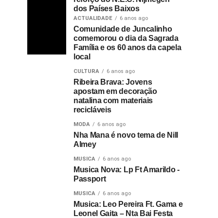
dos Países Baixos
ACTUALIDADE
6 anos ago
Comunidade de Juncalinho
comemorou o dia da Sagrada
Família e os 60 anos da capela
local
CULTURA
6 anos ago
Ribeira Brava: Jovens
apostam em decoração
natalina com materiais
recicláveis
MODA
6 anos ago
Nha Mana é novo tema de Nill
Almey
MUSICA
6 anos ago
Musica Nova: Lp Ft Amarildo -
Passport
MUSICA
6 anos ago
Musica: Leo Pereira Ft. Gama e
Leonel Gaita – Nta Bai Festa