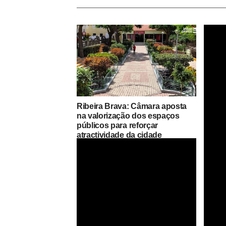
Ribeira Brava: Câmara aposta
na valorização dos espaços
públicos para reforçar
atractividade da cidade
São Ni
balei
persp
cientí