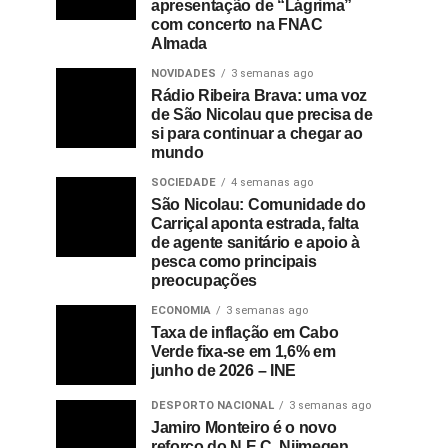
apresentação de “Lágrima”
com concerto na FNAC
Almada
NOVIDADES
3 semanas ago
Rádio Ribeira Brava: uma voz
de São Nicolau que precisa de
si para continuar a chegar ao
mundo
SOCIEDADE
4 semanas ago
São Nicolau: Comunidade do
Carriçal aponta estrada, falta
de agente sanitário e apoio à
pesca como principais
preocupações
ECONOMIA
3 semanas ago
Taxa de inflação em Cabo
Verde fixa-se em 1,6% em
junho de 2026 – INE
DESPORTO NACIONAL
3 semanas ago
Jamiro Monteiro é o novo
reforço do N.E.C. Nijmegen