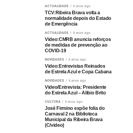
ACTUALIDADE
6 anos ago
TCV:Ribeira Brava volta a
normalidade depois do Estado
de Emergência
ACTUALIDADE
6 anos ago
Video:CMRB anuncia reforços
de medidas de prevenção ao
COVID-19
NOVIDADES
6 anos ago
Video:Entrevistas Reinados
de Estrela Azul e Copa Cabana
NOVIDADES
6 anos ago
Video/Entrevista: Presidente
do Estrela Azul – Alibio Brito
CULTURA
6 anos ago
José Firmino expõe folia do
Carnaval 2 na Biblioteca
Municipal da Ribeira Brava
(C/video)