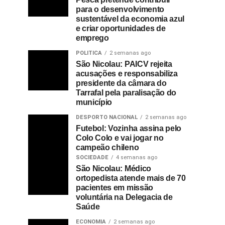
para o desenvolvimento
sustentável da economia azul
e criar oportunidades de
emprego
POLITICA
2 semanas ago
São Nicolau: PAICV rejeita
acusações e responsabiliza
presidente da câmara do
Tarrafal pela paralisação do
município
DESPORTO NACIONAL
2 semanas ago
Futebol: Vozinha assina pelo
Colo Colo e vai jogar no
campeão chileno
SOCIEDADE
4 semanas ago
São Nicolau: Médico
ortopedista atende mais de 70
pacientes em missão
voluntária na Delegacia de
Saúde
ECONOMIA
2 semanas ago