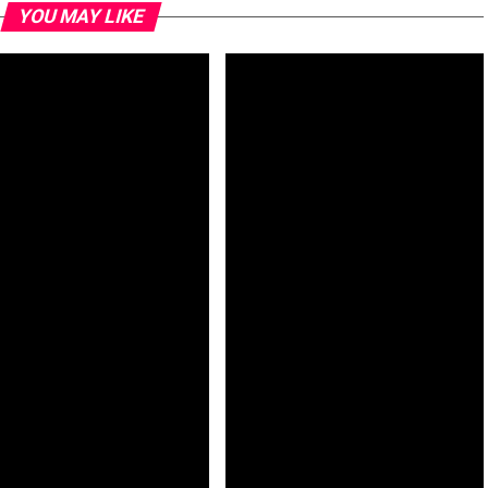
YOU MAY LIKE
colau: Identificação da
São Nicolau: Complexo de
a-de-Omura abre novas
Pesca pretende contribuir para
etivas para investigação
o desenvolvimento sustentável
fica – investigador
da economia azul e criar
oportunidades de emprego