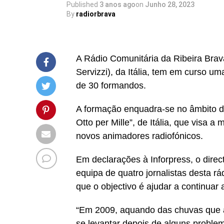
Published
3 anos ago
on
Junho 28, 2023
By
radiorbrava
A Rádio Comunitária da Ribeira Bra
Servizzi), da Itália, tem em curso u
de 30 formandos.
A formação enquadra-se no âmbito de
Otto per Mille”, de Itália, que visa
novos animadores radiofónicos.
Em declarações à Inforpress, o direc
equipa de quatro jornalistas desta r
que o objectivo é ajudar a continuar
“Em 2009, aquando das chuvas que af
se levantar depois de alguns proble