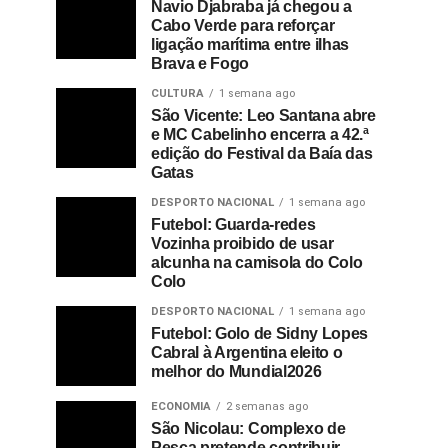
Navio Djabraba já chegou a
Cabo Verde para reforçar
ligação marítima entre ilhas
Brava e Fogo
CULTURA
1 semana ago
São Vicente: Leo Santana abre
e MC Cabelinho encerra a 42.ª
edição do Festival da Baía das
Gatas
DESPORTO NACIONAL
1 semana ago
Futebol: Guarda-redes
Vozinha proibido de usar
alcunha na camisola do Colo
Colo
DESPORTO NACIONAL
1 semana ago
Futebol: Golo de Sidny Lopes
Cabral à Argentina eleito o
melhor do Mundial2026
ECONOMIA
2 semanas ago
São Nicolau: Complexo de
Pesca pretende contribuir