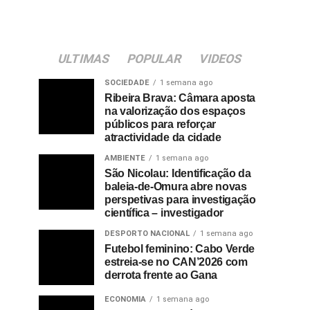
ULTIMAS
POPULAR
VIDEOS
SOCIEDADE
1 semana ago
Ribeira Brava: Câmara aposta
na valorização dos espaços
públicos para reforçar
atractividade da cidade
AMBIENTE
1 semana ago
São Nicolau: Identificação da
baleia-de-Omura abre novas
perspetivas para investigação
científica – investigador
DESPORTO NACIONAL
1 semana ago
Futebol feminino: Cabo Verde
estreia-se no CAN’2026 com
derrota frente ao Gana
ECONOMIA
1 semana ago