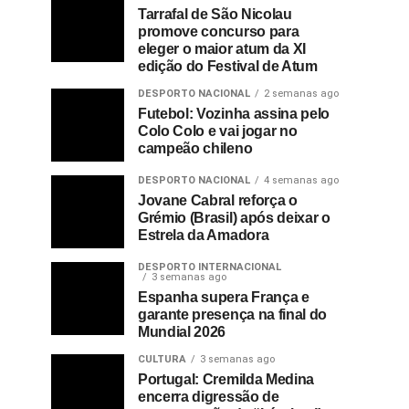
Tarrafal de São Nicolau
promove concurso para
eleger o maior atum da XI
edição do Festival de Atum
DESPORTO NACIONAL
2 semanas ago
Futebol: Vozinha assina pelo
Colo Colo e vai jogar no
campeão chileno
DESPORTO NACIONAL
4 semanas ago
Jovane Cabral reforça o
Grémio (Brasil) após deixar o
Estrela da Amadora
DESPORTO INTERNACIONAL
3 semanas ago
Espanha supera França e
garante presença na final do
Mundial 2026
CULTURA
3 semanas ago
Portugal: Cremilda Medina
encerra digressão de