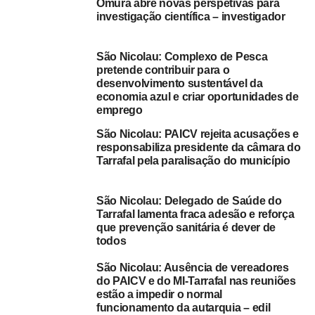
Omura abre novas perspetivas para
Em relação aos materiais, disseram que costumam
investigação científica – investigador
comprar na Associação de Pescadores local, mas é
“insuficiente”. O preço, conforme indicaram, é também
São Nicolau: Complexo de Pesca
“elevado”, desta forma, têm que recorrer, muitas vezes, à
pretende contribuir para o
ilha vizinha de São Vicente para os adquirir.
desenvolvimento sustentável da
economia azul e criar oportunidades de
Para equiparam seus botes, gostariam de ter uma Casa
emprego
do Pescador para ajudar na aquisição de equipamentos e
São Nicolau: PAICV rejeita acusações e
materiais, designadamente, linhas, anzóis e reparação de
responsabiliza presidente da câmara do
motores.
Tarrafal pela paralisação do município
Relativamente, à programação do dia nacional de
São Nicolau: Delegado de Saúde do
pescadores, a edilidade Tarrafalense tem marcado para
Tarrafal lamenta fraca adesão e reforça
este sábado, 08, a inauguração de alpendre, uma nova
que prevenção sanitária é dever de
todos
infra-estrutura dedicada à vida pesqueira, entrega de
motores e coletes salva-vidas e jogos recreativos.
São Nicolau: Ausência de vereadores
do PAICV e do MI-Tarrafal nas reuniões
DG/ZS
estão a impedir o normal
funcionamento da autarquia – edil