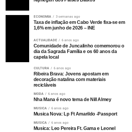
ECONOMIA
3 semanas ago
Taxa de inflação em Cabo Verde fixa-se em
1,6% em junho de 2026 – INE
ACTUALIDADE
6 anos ago
Comunidade de Juncalinho comemorou o
dia da Sagrada Família e os 60 anos da
capela local
CULTURA
6 anos ago
Ribeira Brava: Jovens apostam em
decoração natalina com materiais
recicláveis
MODA
6 anos ago
Nha Mana é novo tema de Nill Almey
MUSICA
6 anos ago
Musica Nova: Lp Ft Amarildo -Passport
MUSICA
6 anos ago
Musica: Leo Pereira Ft. Gama e Leonel