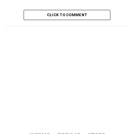
Inforpress/Fim
CLICK TO COMMENT
RELATED TOPICS:
DESTAQUE
ILHA DE SÃO NICOLAU
TARRAFAL DE SÃO NICOLAU
UP NEXT
Ribeira Brava: Casal fica gravemente ferido após
briga
DON'T MISS
Câmara Municipal do Tarrafal inaugura obras de
Requalificação urbana de Marel Pintod