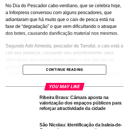
No Dia do Pescador cabo-verdiano, que se celebra hoje,
a Inforpress conversou com alguns pescadores, que
adiantaram que há muito que o cais de pesca está na
fase de “degradação” o que vem dificultando o atraque
dos botes, causando danificação material nos mesmos.
Segundo Adir Almeida, pescador de Tarrafal, o cais está a
cair aos pedaços, causando seu arrombamento, para
além disso, tem muitos ferros soltos o que dificulta no
processo de atracagem dos botes, bem como, no
CONTINUE READING
lançamento de rede quando saem ou regressam da faina.
Conforme avançaram os pescadores da cidade do
YOU MAY LIKE
Tarrafal de São Nicolau, já perderam a conta das vezes
Ribeira Brava: Câmara aposta na
que falaram às autoridades marítimas sobre este
valorização dos espaços públicos para
problema e gostariam de ver pelo menos reparado o cais
reforçar atractividade da cidade
de pesca para poderem minimizar os prejuízos que têm
tido com a reparação de suas embarcações.
São Nicolau: Identificação da baleia-de-