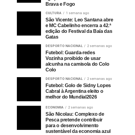
Brava e Fogo
CULTURA
1 semana ago
São Vicente: Leo Santana abre
e MC Cabelinho encerra a 42.ª
edição do Festival da Baía das
Gatas
DESPORTO NACIONAL
2 semanas ago
Futebol: Guarda-redes
Vozinha proibido de usar
alcunha na camisola do Colo
Colo
DESPORTO NACIONAL
2 semanas ago
Futebol: Golo de Sidny Lopes
Cabral à Argentina eleito o
melhor do Mundial2026
ECONOMIA
2 semanas ago
São Nicolau: Complexo de
Pesca pretende contribuir
para o desenvolvimento
sustentável da economia azul