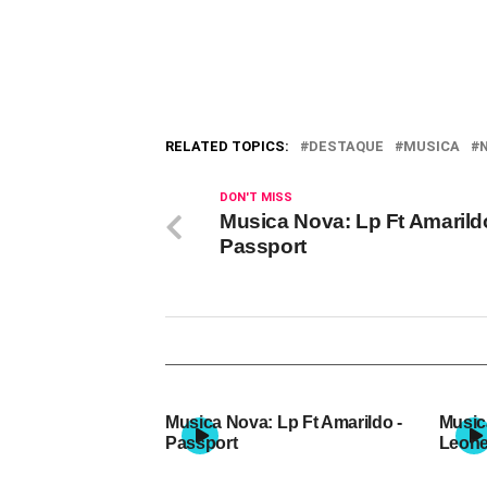
RELATED TOPICS:
DESTAQUE
MUSICA
DON'T MISS
Musica Nova: Lp Ft Amarildo
Passport
Musica Nova: Lp Ft Amarildo -
Music
Passport
Leonel