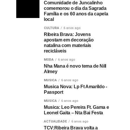
Comunidade de Juncalinho
comemorou o dia da Sagrada
Família e os 60 anos da capela
local
CULTURA
6 anos ago
Ribeira Brava: Jovens
apostam em decoração
natalina com materiais
recicláveis
MODA
6 anos ago
Nha Mana é novo tema de Nill
Almey
MUSICA
6 anos ago
Musica Nova: Lp Ft Amarildo -
Passport
MUSICA
6 anos ago
Musica: Leo Pereira Ft. Gama e
Leonel Gaita – Nta Bai Festa
ACTUALIDADE
6 anos ago
TCV:Ribeira Brava volta a