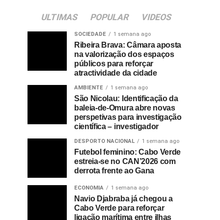
ULTIMAS
POPULAR
VIDEOS
SOCIEDADE
1 semana ago
Ribeira Brava: Câmara aposta
na valorização dos espaços
públicos para reforçar
atractividade da cidade
AMBIENTE
1 semana ago
São Nicolau: Identificação da
baleia-de-Omura abre novas
perspetivas para investigação
científica – investigador
DESPORTO NACIONAL
1 semana ago
Futebol feminino: Cabo Verde
estreia-se no CAN’2026 com
derrota frente ao Gana
ECONOMIA
1 semana ago
Navio Djabraba já chegou a
Cabo Verde para reforçar
ligação marítima entre ilhas