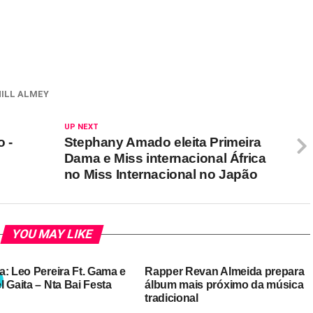
NILL ALMEY
UP NEXT
 -
Stephany Amado eleita Primeira
Dama e Miss internacional África
no Miss Internacional no Japão
YOU MAY LIKE
a: Leo Pereira Ft. Gama e
Rapper Revan Almeida prepara
 Gaita – Nta Bai Festa
álbum mais próximo da música
tradicional