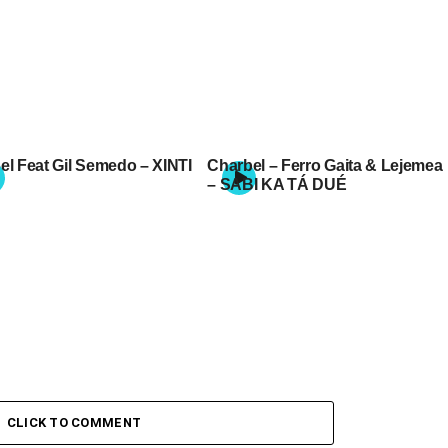
el Feat Gil Semedo – XINTI
Charbel – Ferro Gaita & Lejemea
– SABI KA TÁ DUÉ
CLICK TO COMMENT