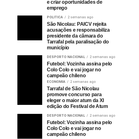
e criar oportunidades de
emprego
POLITICA
2 semanas ago
São Nicolau: PAICV rejeita
acusações e responsabiliza
presidente da câmara do
Tarrafal pela paralisação do
município
DESPORTO NACIONAL
2 semanas ago
Futebol: Vozinha assina pelo
Colo Colo e vai jogar no
campeão chileno
ECONOMIA
2 semanas ago
Tarrafal de São Nicolau
promove concurso para
eleger o maior atum da XI
edição do Festival de Atum
DESPORTO NACIONAL
2 semanas ago
Futebol: Vozinha assina pelo
Colo Colo e vai jogar no
campeão chileno