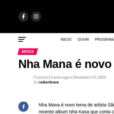
INICIO
OUVIR
PROGRAM
MODA
Nha Mana é novo 
Published
6 anos ago
on
Novembro 27, 2020
By
radiorbrava
Nha Mana é novo tema de artista São
recente album Nha Kasa que conta c