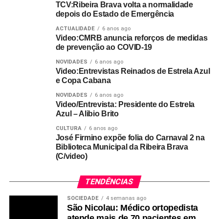
TCV:Ribeira Brava volta a normalidade
depois do Estado de Emergência
ACTUALIDADE
6 anos ago
Video:CMRB anuncia reforços de medidas
de prevenção ao COVID-19
NOVIDADES
6 anos ago
Video:Entrevistas Reinados de Estrela Azul
e Copa Cabana
NOVIDADES
6 anos ago
Video/Entrevista: Presidente do Estrela
Azul – Alibio Brito
CULTURA
6 anos ago
José Firmino expõe folia do Carnaval 2 na
Biblioteca Municipal da Ribeira Brava
(C/video)
TENDÊNCIAS
SOCIEDADE
4 semanas ago
São Nicolau: Médico ortopedista
atende mais de 70 pacientes em