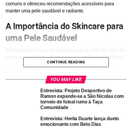
comuns e ofereceu recomendações acessíveis para
manter uma pele saudável e radiante.
A Importância do Skincare para
uma Pele Saudável
Mircia destacou que os cuidados com a pele vão além da
estética, sendo fundamentais para a saúde e autoestima.
CONTINUE READING
Entre os principais pontos abordados, ela destacou:
YOU MAY LIKE
Higienização correta:
Lavar o rosto com um
Entrevista: Projeto Desportivo de
sabonete específico para o seu tipo de pele evita o
Ramon expande-se a São Nicolau com
acúmulo de impurezas e oleosidade excessiva.
torneio de futsal rumo à Taça
Comunidade
Hidratação essencial:
Mesmo peles oleosas
precisam de hidratação para manter o equilíbrio e
Entrevista: Herita Duarte lança dueto
evitar problemas como acne e ressecamento.
emocionante com Beto Dias