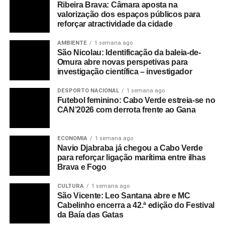
Ribeira Brava: Câmara aposta na
Aceda ao nosso site e siga-nos nas redes sociais para
valorização dos espaços públicos para
reforçar atractividade da cidade
ficar a par de todas as novidades!
AMBIENTE
1 semana ago
São Nicolau: Identificação da baleia-de-
RELATED TOPICS:
DESTAQUE
RADIO
Omura abre novas perspetivas para
investigação científica – investigador
UP NEXT
Entrevista Exclusiva com Antonio Soares — Já
Disponível para Ouvir!
DESPORTO NACIONAL
1 semana ago
Futebol feminino: Cabo Verde estreia-se no
CAN’2026 com derrota frente ao Gana
ECONOMIA
1 semana ago
Navio Djabraba já chegou a Cabo Verde
para reforçar ligação marítima entre ilhas
Brava e Fogo
CULTURA
1 semana ago
São Vicente: Leo Santana abre e MC
Cabelinho encerra a 42.ª edição do Festival
da Baía das Gatas