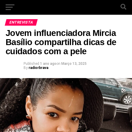
ENTREVISTA
Jovem influenciadora Mircia
Basílio compartilha dicas de
cuidados com a pele
Published
1 ano ago
on
Março 13, 2025
By
radiorbrava