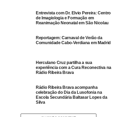
Proteção solar diária:
O uso de protetor solar é
indispensável para prevenir o envelhecimento
Entrevista com Dr. Elvio Pereira: Centro
precoce e doenças de pele.
de Imagiologia e Formação em
Alimentação equilibrada:
Uma dieta rica em
Reanimação Neonatal em São Nicolau
vitaminas e antioxidantes contribui diretamente
para uma pele mais saudável.
Reportagem: Carnaval de Verão da
Comunidade Cabo‑Verdiana em Madrid
Consultar um dermatologista:
Um especialista
pode indicar os melhores tratamentos e produtos
para cada tipo de pele, garantindo um cuidado
personalizado e eficiente.
Herculano Cruz partilha a sua
experiência com a Cura Reconectiva na
Rádio Ribeira Brava
Conheça Mais Sobre o Trabalho
de Mircia Basílio
Rádio Ribeira Brava acompanha
celebração do Dia da Lusofonia na
Se deseja aprender mais sobre cuidados com a pele e
Escola Secundária Baltasar Lopes da
Silva
acompanhar dicas valiosas, siga
@melan.insbeauty
no
Instagram. Mircia partilha conteúdos educativos, análises
de produtos e respostas a dúvidas frequentes sobre