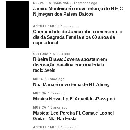
DESPORTO NACIONAL
4 semanas ago
Jamiro Monteiro é o novo reforço do N.E.C.
Nijmegen dos Países Baixos
ACTUALIDADE
6 anos ago
Comunidade de Juncalinho comemorou o
dia da Sagrada Família e os 60 anos da
capela local
CULTURA
6 anos ago
Ribeira Brava: Jovens apostam em
decoração natalina com materiais
recicláveis
MODA
6 anos ago
Nha Mana é novo tema de Nill Almey
MUSICA
6 anos ago
Musica Nova: Lp Ft Amarildo -Passport
MUSICA
6 anos ago
Musica: Leo Pereira Ft. Gama e Leonel
Gaita – Nta Bai Festa
ACTUALIDADE
6 anos ago