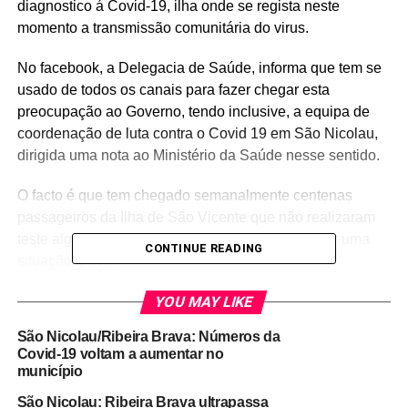
diagnostico á Covid-19, ilha onde se regista neste
momento a transmissão comunitária do virus.
No facebook, a Delegacia de Saúde, informa que tem se
usado de todos os canais para fazer chegar esta
preocupação ao Governo, tendo inclusive, a equipa de
coordenação de luta contra o Covid 19 em São Nicolau,
dirigida uma nota ao Ministério da Saúde nesse sentido.
O facto é que tem chegado semanalmente centenas
passageiros da Ilha de São Vicente que não realizaram
teste algum, o que as autoridades consideram ser uma
CONTINUE READING
situação grave.
No post na rede social, a Delegacia dá conhecer uma
YOU MAY LIKE
carta dirigida ao Ministério da Saúde, enviada no
São Nicolau/Ribeira Brava: Números da
passado mes de Outubro, em que a equipa de
Covid-19 voltam a aumentar no
coordenação, considerava que tal situação representa um
município
grande risco para a população e coloca em causa todo o
São Nicolau: Ribeira Brava ultrapassa