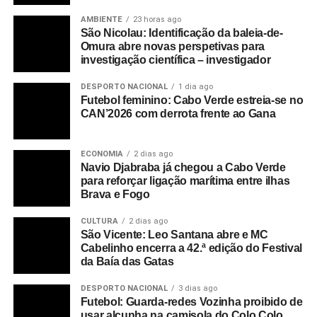
AMBIENTE
23 horas ago
São Nicolau: Identificação da baleia-de-
Omura abre novas perspetivas para
investigação científica – investigador
DESPORTO NACIONAL
1 dia ago
Futebol feminino: Cabo Verde estreia-se no
CAN’2026 com derrota frente ao Gana
ECONOMIA
2 dias ago
Navio Djabraba já chegou a Cabo Verde
para reforçar ligação marítima entre ilhas
Brava e Fogo
CULTURA
2 dias ago
São Vicente: Leo Santana abre e MC
Cabelinho encerra a 42.ª edição do Festival
da Baía das Gatas
DESPORTO NACIONAL
3 dias ago
Futebol: Guarda-redes Vozinha proibido de
usar alcunha na camisola do Colo Colo