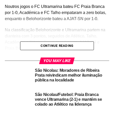
Noutros jogos o FC Ultramarina bateu FC Praia Branca
por 1-0, Académica e FC Talho empataram a zero bolas,
enquanto o Belohorizonte bateu a AJAT-SN por 1-0.
Na classificação Belohorizonte e Ultramarina partem na
dianteira com 3 pontos, seguidos de Atlético, Talho,
Académica e Ribeira Brava com 1 ponto. AJAT-SN e
CONTINUE READING
Praia Branca ainda não pontuaram.
YOU MAY LIKE
RELATED TOPICS:
DESTAQUE
DESTAQUES
São Nicolau: Moradores de Ribeira
UP NEXT
Prata reivindicam melhor iluminação
Desporto no Tarrafal de São Nicolau está num
pública na localidade
bom momento, com um forte apoio da Autarquia
DON'T MISS
Futebol: Torneio de abertura arranca com o
São Nicolau/Futebol: Praia Branca
vence Ultramarina (2-1) e mantém se
clássico da Ribeira Brava
colado ao Atlético na liderança