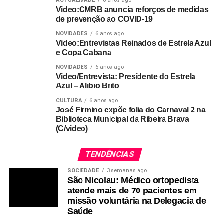
ACTUALIDADE
6 anos ago
Video:CMRB anuncia reforços de medidas
de prevenção ao COVID-19
NOVIDADES
6 anos ago
Video:Entrevistas Reinados de Estrela Azul
e Copa Cabana
NOVIDADES
6 anos ago
Video/Entrevista: Presidente do Estrela
Azul – Alibio Brito
CULTURA
6 anos ago
José Firmino expõe folia do Carnaval 2 na
Biblioteca Municipal da Ribeira Brava
(C/video)
TENDÊNCIAS
SOCIEDADE
3 semanas ago
São Nicolau: Médico ortopedista
atende mais de 70 pacientes em
missão voluntária na Delegacia de
Saúde