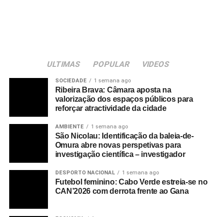
Junho, no Estádio Adérito Sena, em São Vicente.
Inforpress
RELATED TOPICS:
ULTIMAS
POPULAR
VIDEOS
UP NEXT
Cabo Verde vence Malásia por 3 a 0 em jogo
SOCIEDADE
1 semana ago
amigável
Ribeira Brava: Câmara aposta na
valorização dos espaços públicos para
DON'T MISS
reforçar atractividade da cidade
Futebol/Campeonato CV: Resultados e
classificação concluída terceira jornada da prova
AMBIENTE
1 semana ago
São Nicolau: Identificação da baleia-de-
Omura abre novas perspetivas para
investigação científica – investigador
DESPORTO NACIONAL
1 semana ago
Futebol feminino: Cabo Verde estreia-se no
CAN’2026 com derrota frente ao Gana