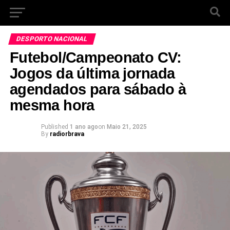
DESPORTO NACIONAL
Futebol/Campeonato CV:
Jogos da última jornada
agendados para sábado à
mesma hora
Published
1 ano ago
on
Maio 21, 2025
By
radiorbrava