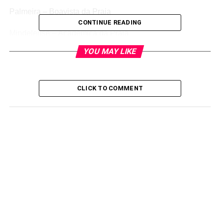
Palmeira – Boavista da Praia
CONTINUE READING
Mindelense – Académica da Praia
YOU MAY LIKE
Sal-Rei – Scorpion Vermelho
A sexta jornada será determinante para apurar os três
clubes que vão acompanhar o Boavista da Praia para as
CLICK TO COMMENT
meias-finais da competição.
Na classificação, Boavista da Praia, já apurada, lidera
com 12 pontos, seguida por Palmeira e Os Sanjoanenses
(11 pontos), Paulense e Académica da Praia (oito
pontos), Mindelense (sete pontos), Ultramarina (quatro
pontos), Sal-Rei e Scorpion Vermelho (dois pontos) e
Botafogo, com um ponto.
Os quatro primeiros classificados passam para as meias
finais da competição, cuja final está agendada para 21 de