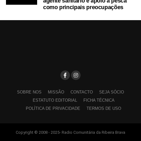
agente sanitário e apoio à pesca
como principais preocupações
SOBRE NOS
MISSÃO
CONTACTO
SEJA SÓCIO
ESTATUTO EDITORIAL
FICHA TÉCNICA
POLÍTICA DE PRIVACIDADE
TERMOS DE USO
Copyright © 2008 - 2025- Radio Comunitária da Ribeira Brava