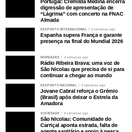
Portugal: Cremilda Medina encerra
digressão de apresentação de
“Lágrima” com concerto na FNAC
Almada
DESPORTO INTERNACIONAL
3 semanas ago
Espanha supera França e garante
presença na final do Mundial 2026
NOVIDADES
3 semanas ago
Rádio Ribeira Brava: uma voz de
São Nicolau que precisa de si para
continuar a chegar ao mundo
DESPORTO NACIONAL
3 semanas ago
Jovane Cabral reforça o Grémio
(Brasil) após deixar o Estrela da
Amadora
SOCIEDADE
4 semanas ago
São Nicolau: Comunidade do
Carriçal aponta estrada, falta de
agente sanitário e apoio à pesca