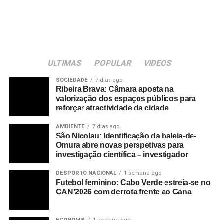
Scorpion Vermelho – Paulense
Mindelense – Palmeira
Fonte: Inforpress
ULTIMAS
POPULAR
VIDEOS
RELATED TOPICS:
SOCIEDADE
7 dias ago
UP NEXT
Ribeira Brava: Câmara aposta na
Futebol/Campeonato CV: Jogos da última jornada
valorização dos espaços públicos para
agendados para sábado à mesma hora
reforçar atractividade da cidade
DON'T MISS
AMBIENTE
7 dias ago
Xadrez: José Carlos Vaz e Deise Pereira
São Nicolau: Identificação da baleia-de-
conquistam Taça de Cabo Verde e campeonato
Omura abre novas perspetivas para
nacional feminino
investigação científica – investigador
DESPORTO NACIONAL
1 semana ago
Futebol feminino: Cabo Verde estreia-se no
CAN’2026 com derrota frente ao Gana
ECONOMIA
1 semana ago