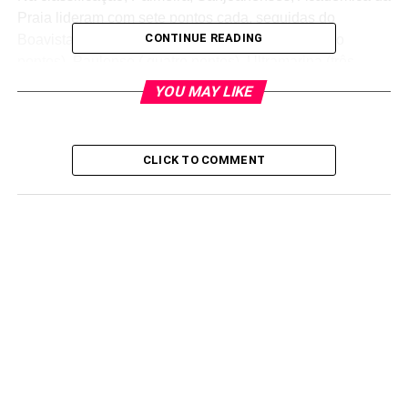
Praia lideram com sete pontos cada, seguidas do
CONTINUE READING
Boavista da Praia (seis pontos), Mindelense (cinco
pontos), Paulense ( quatro pontos), Ultramarina (três
pontos), Sal-Rei e Scorpion Vermelho (um ponto) e
YOU MAY LIKE
Botafogo, sem qualquer ponto.
Os quatro primeiros classificados passam para as meias
CLICK TO COMMENT
finais da competição, cuja final está agendada para 21 de
Junho no Estádio Adérito Sena, em São Vicente.
Jogos da quarta jornada, previsto para o fim-de-semana
10/11 de Maio:
Botafogo – Boavista da Praia
Ultramarina – Académica da Praia
Sal-Rei – Sanjoanenses