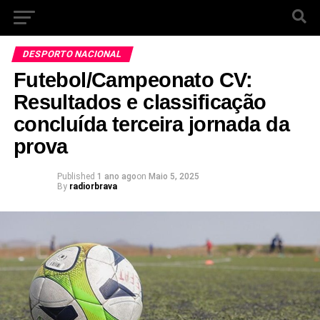
DESPORTO NACIONAL
Futebol/Campeonato CV:
Resultados e classificação
concluída terceira jornada da
prova
Published
1 ano ago
on
Maio 5, 2025
By
radiorbrava