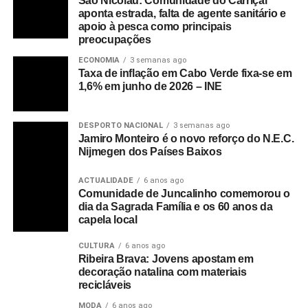
São Nicolau: Comunidade do Carriçal
aponta estrada, falta de agente sanitário e
apoio à pesca como principais
preocupações
ECONOMIA
3 semanas ago
Taxa de inflação em Cabo Verde fixa-se em
1,6% em junho de 2026 – INE
DESPORTO NACIONAL
3 semanas ago
Jamiro Monteiro é o novo reforço do N.E.C.
Nijmegen dos Países Baixos
ACTUALIDADE
6 anos ago
Comunidade de Juncalinho comemorou o
dia da Sagrada Família e os 60 anos da
capela local
CULTURA
6 anos ago
Ribeira Brava: Jovens apostam em
decoração natalina com materiais
recicláveis
MODA
6 anos ago