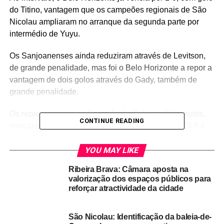
do Titino, vantagem que os campeões regionais de São
Nicolau ampliaram no arranque da segunda parte por
intermédio de Yuyu.
Os Sanjoanenses ainda reduziram através de Levitson,
de grande penalidade, mas foi o Belo Horizonte a repor a
vantagem de dois golos através do Gady, também de
grande penalidade.
Os representantes de Santo Antão Sul, nos 90 minutos,
CONTINUE READING
marcaram por Djay, ficando o resultado fixado em 3-2 a
favor da equipa do Belo Horizonte.
YOU MAY LIKE
O treinador do Belo Horizonte, Dionísio Rodrigues, disse
Ribeira Brava: Câmara aposta na
que a sua equipa foi superior ao adversário e, por isso, foi
valorização dos espaços públicos para
o “digno vencedor” do jogo.
reforçar atractividade da cidade
O técnico dos Sanjoanenses, Gunga Fonseca, felicitou a
São Nicolau: Identificação da baleia-de-
equipa adversária pelo triunfo e disse que a sua