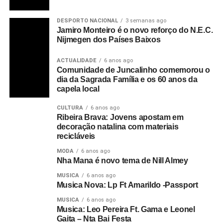
DESPORTO NACIONAL
3 semanas ago
Jamiro Monteiro é o novo reforço do N.E.C.
Nijmegen dos Países Baixos
ACTUALIDADE
6 anos ago
Comunidade de Juncalinho comemorou o
dia da Sagrada Família e os 60 anos da
capela local
CULTURA
6 anos ago
Ribeira Brava: Jovens apostam em
decoração natalina com materiais
recicláveis
MODA
6 anos ago
Nha Mana é novo tema de Nill Almey
MUSICA
6 anos ago
Musica Nova: Lp Ft Amarildo -Passport
MUSICA
6 anos ago
Musica: Leo Pereira Ft. Gama e Leonel
Gaita – Nta Bai Festa