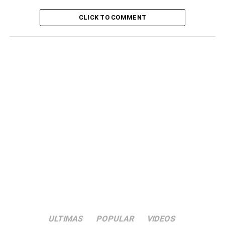
finalistas do campeonato em sénior masculino
CLICK TO COMMENT
DON'T MISS
Futebol/São Nicolau: Ultramarina é a nova
campeã regional sub-17
ULTIMAS
POPULAR
VIDEOS