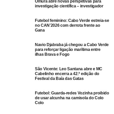
Omura abre novas perspetivas para
formação, mesmo não tendo conseguido os pontos
investigação científica – investigador
suficientes para o apuramento às meias-finais do
campeonato nacional, acabou de “dignificar” o futebol
Futebol feminino: Cabo Verde estreia-se
porto-novense.
no CAN’2026 com derrota frente ao
Gana
No outro jogo do grupo B, o Palmeiras ganhou ao
Vulcânicos, por 1-0.
Navio Djabraba já chegou a Cabo Verde
para reforçar ligação marítima entre
Quando falta uma jornada para o término da sua fase da
ilhas Brava e Fogo
competição, o Vulcânicos lidera com dez pontos, seguido
pelo Palmeiras, com nove pontos, o Belo Horizonte
ocupa a terceira posição, com cinco pontos, mais um do
São Vicente: Leo Santana abre e MC
Cabelinho encerra a 42.ª edição do
que os Sanjoanenses, que estão na última posição.
Festival da Baía das Gatas
Fonte: Inforpress
Futebol: Guarda-redes Vozinha proibido
de usar alcunha na camisola do Colo
RELATED TOPICS:
DESTAQUE
Colo
UP NEXT
Andebol/São Nicolau: João Batista e AJS são as