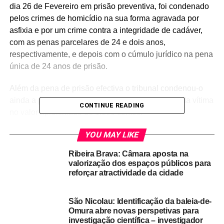
dia 26 de Fevereiro em prisão preventiva, foi condenado
pelos crimes de homicídio na sua forma agravada por
asfixia e por um crime contra a integridade de cadáver,
com as penas parcelares de 24 e dois anos,
respectivamente, e depois com o cúmulo jurídico na pena
única de 24 anos de prisão.
Além da pena de prisão efectiva o tribunal condenou-o
ainda a pagar uma indemnização aos familiares da vítima
CONTINUE READING
no valor aproximado de 1.100 contos.
Durante a leitura da sentença, que demorou uma hora, a
YOU MAY LIKE
juíza indicou que durante a sessão de audiência e
Ribeira Brava: Câmara aposta na
julgamento o suposto homicida permaneceu em silêncio,
valorização dos espaços públicos para
mas enumerou as várias situações que ficaram provadas
reforçar atractividade da cidade
e que determinaram a sua condenação.
São Nicolau: Identificação da baleia-de-
Antes de tirar a vida à vítima, Betinho apoderou-se da
Omura abre novas perspetivas para
palavra-passe do telemóvel da vítima, acedendo assim a
investigação científica – investigador