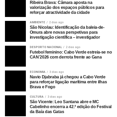
telemóvel desta.
Ribeira Brava: Câmara aposta na
valorização dos espaços públicos para
reforçar atractividade da cidade
O corpo da vítima que respondia pelo nome de Clarice
Fernandes, mais conhecida por Vovó, de 20 anos,
AMBIENTE
2 dias ago
recorda-se, foi encontrado no dia 25 de Fevereiro, depois
São Nicolau: Identificação da baleia-de-
de estar desaparecido durante 18 dias, na sequência das
Omura abre novas perspetivas para
investigação científica – investigador
investigações das autoridades judiciais e da colaboração
do suposto homicida.
DESPORTO NACIONAL
2 dias ago
Futebol feminino: Cabo Verde estreia-se no
@Radio Ribeira Brava / Inforpress
CAN’2026 com derrota frente ao Gana
RELATED TOPICS:
DESTAQUE
ECONOMIA
3 dias ago
Navio Djabraba já chegou a Cabo Verde
UP NEXT
para reforçar ligação marítima entre ilhas
Governo apresenta plataforma do certificado
Brava e Fogo
COVID-19
CULTURA
3 dias ago
DON'T MISS
São Vicente: Leo Santana abre e MC
Exportações, importações e reexportações
Cabelinho encerra a 42.ª edição do Festival
voltam a aumentar em Cabo Verde
da Baía das Gatas