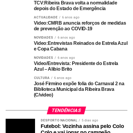
TCV:Ribeira Brava volta a normalidade
depois do Estado de Emergência
ACTUALIDADE
6 anos ago
Video:CMRB anuncia reforços de medidas
de prevenção ao COVID-19
NOVIDADES
6 anos ago
Video:Entrevistas Reinados de Estrela Azul
e Copa Cabana
NOVIDADES
6 anos ago
Video/Entrevista: Presidente do Estrela
Azul – Alibio Brito
CULTURA
6 anos ago
José Firmino expõe folia do Carnaval 2 na
Biblioteca Municipal da Ribeira Brava
(C/video)
TENDÊNCIAS
DESPORTO NACIONAL
5 dias ago
Futebol: Vozinha assina pelo Colo
Colo e vai jogar no campeão