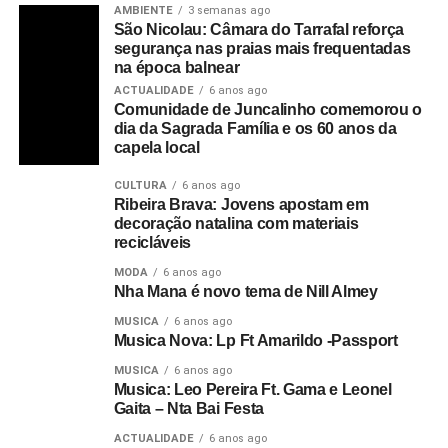
AMBIENTE
3 semanas ago
São Nicolau: Câmara do Tarrafal reforça
segurança nas praias mais frequentadas
na época balnear
ACTUALIDADE
6 anos ago
Comunidade de Juncalinho comemorou o
dia da Sagrada Família e os 60 anos da
capela local
CULTURA
6 anos ago
Ribeira Brava: Jovens apostam em
decoração natalina com materiais
recicláveis
MODA
6 anos ago
Nha Mana é novo tema de Nill Almey
MUSICA
6 anos ago
Musica Nova: Lp Ft Amarildo -Passport
MUSICA
6 anos ago
Musica: Leo Pereira Ft. Gama e Leonel
Gaita – Nta Bai Festa
ACTUALIDADE
6 anos ago