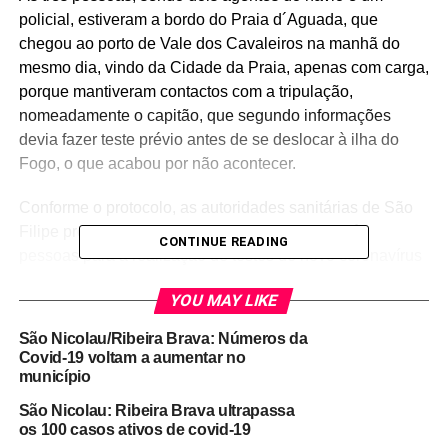
policial, estiveram a bordo do Praia d´Aguada, que
chegou ao porto de Vale dos Cavaleiros na manhã do
mesmo dia, vindo da Cidade da Praia, apenas com carga,
porque mantiveram contactos com a tripulação,
nomeadamente o capitão, que segundo informações
devia fazer teste prévio antes de se deslocar à ilha do
Fogo, o que acabou por não acontecer.
Conforme o protocolo, as autoridades sanitárias de São
Filipe procederam a recolha de amostras das três
CONTINUE READING
pessoas para a realização de testes de novo coronavírus
(covid-19), amostras que, em princípio, devem ser
YOU MAY LIKE
enviadas hoje para a Cidade da Praia.
São Nicolau/Ribeira Brava: Números da
Estas pessoas não foram submetidas ao teste rápido,
Covid-19 voltam a aumentar no
porque, segundo explicou uma fonte do hospital regional
município
São Francisco de Assis, a realização do teste rápido deve
São Nicolau: Ribeira Brava ultrapassa
acontecer, pelo menos, sete dias após os contactos, dai o
os 100 casos ativos de covid-19
envio das amostras para realização a Cidade da Praia.