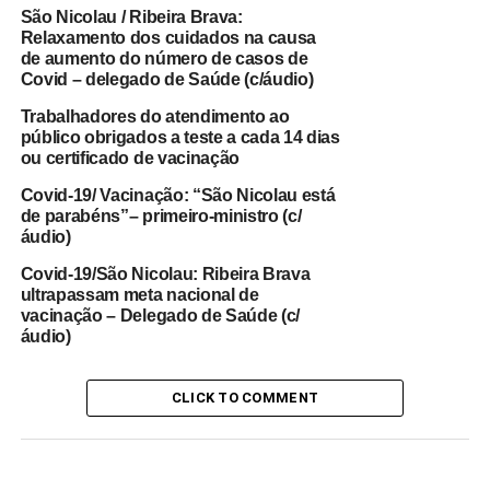
São Nicolau / Ribeira Brava:
Relaxamento dos cuidados na causa
O navio Praia d´Aguada chegou ao porto de Vale dos
de aumento do número de casos de
Cavaleiros na manhã de quarta-feira, 20, e depois de
Covid – delegado de Saúde (c/áudio)
desinfecção começou a operar, tendo descarregado parte
Trabalhadores do atendimento ao
das cargas trazidas da Praia, nomeadamente
público obrigados a teste a cada 14 dias
contentores, mas depois por indicação do Instituto
ou certificado de vacinação
Marítimo Portuário e Delegacia de Saúde de São Filipe,
Covid-19/ Vacinação: “São Nicolau está
as operações foram suspensas.
de parabéns”– primeiro-ministro (c/
áudio)
A delegada de Saúde de São Filipe, Joana Alves, disse a
Covid-19/São Nicolau: Ribeira Brava
Inforpress que o capitão de Praia d´Aguada, que se
ultrapassam meta nacional de
encontrava em São Vicente de onde viajou para a Cidade
vacinação – Delegado de Saúde (c/
da Praia, veio ao Fogo “sem autorização e sem ter feito o
áudio)
teste prévio de novo coronavírus”.
CLICK TO COMMENT
Este facto levou não só a colocação das três pessoas que
tiveram contactos com a tripulação em quarentena, como
também à suspensão do trabalho de descarga no porto
de Vale dos Cavaleiros, evitando possíveis contactos do