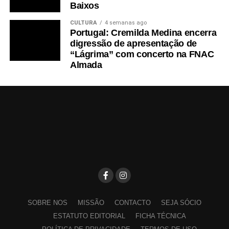
Baixos
CULTURA
4 semanas ago
Portugal: Cremilda Medina encerra
digressão de apresentação de
“Lágrima” com concerto na FNAC
Almada
SOBRE NOS
MISSÃO
CONTACTO
SEJA SÓCIO
ESTATUTO EDITORIAL
FICHA TÉCNICA