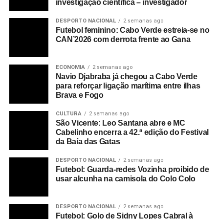
investigação científica – investigador
operação de descarga suspensa desde a manhã de
quarta-feira, 20, com os estivadores a aguardarem novas
DESPORTO NACIONAL
2 semanas ago
instruções para a retoma dos trabalhos, além das três
Futebol feminino: Cabo Verde estreia-se no
CAN’2026 com derrota frente ao Gana
pessoas que contactara o capitão em quarentena.
Cabo Verde regista o número total de 349 casos
ECONOMIA
2 semanas ago
confirmados acumulados de covid-19, distribuídos pelas
Navio Djabraba já chegou a Cabo Verde
ilhas de Santiago (290, sendo 282 na Praia, dois no
para reforçar ligação marítima entre ilhas
Brava e Fogo
Tarrafal, quatro e São Domingos e dois em Santa Cruz),
da Boa Vista (56) e de São Vicente (três).
CULTURA
2 semanas ago
São Vicente: Leo Santana abre e MC
Destes casos testados positivos, há a registar 85
Cabelinho encerra a 42.ª edição do Festival
da Baía das Gatas
recuperados e três mortes – um cidadão inglês, na ilha da
Boa Vista, e dois cabo-verdianos, na Cidade da Praia.
DESPORTO NACIONAL
2 semanas ago
Futebol: Guarda-redes Vozinha proibido de
A nível global, segundo um balanço da agência de
usar alcunha na camisola do Colo Colo
notícias AFP, a pandemia de covid-19 já provocou mais
de mais de 323 mil mortos e infectou mais de 4,9 milhões
DESPORTO NACIONAL
2 semanas ago
de pessoas em 196 países e territórios.
Futebol: Golo de Sidny Lopes Cabral à