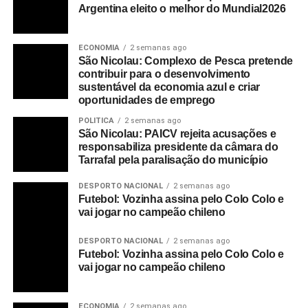
Argentina eleito o melhor do Mundial2026
Mais de 1,8 milhões de doentes foram considerados
curados pelas autoridades de saúde.
ECONOMIA
2 semanas ago
São Nicolau: Complexo de Pesca pretende
A nível global, segundo um balanço da agência de
contribuir para o desenvolvimento
notícias AFP, a pandemia de covid-19 já provocou mais
sustentável da economia azul e criar
de 325 mil mortos e infetou quase cinco milhões de
oportunidades de emprego
pessoas em 196 países e territórios.
POLITICA
2 semanas ago
São Nicolau: PAICV rejeita acusações e
Mais de 1,8 milhões de doentes foram considerados
responsabiliza presidente da câmara do
Tarrafal pela paralisação do município
curados.
DESPORTO NACIONAL
2 semanas ago
JR/AA
Futebol: Vozinha assina pelo Colo Colo e
vai jogar no campeão chileno
Inforpress/Fim
DESPORTO NACIONAL
2 semanas ago
Futebol: Vozinha assina pelo Colo Colo e
RELATED TOPICS:
COVID-19
DESTAQUE
ILHA DO FOGO
vai jogar no campeão chileno
UP NEXT
Reino Unido organiza voo para retirar cidadãos
ECONOMIA
2 semanas ago