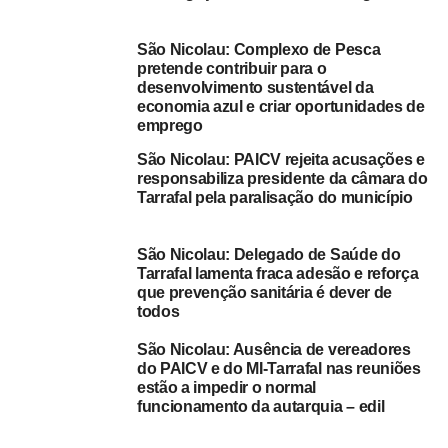
deslocação à à ilha e que sempre os incentivaram a
participar nas provas.
São Nicolau: Complexo de Pesca
Por seu turno, Mário Soares, responsável pelo Pelouro do
pretende contribuir para o
Desporto realçou que a prova contou com seis ciclistas,
desenvolvimento sustentável da
sendo dois de São Nicolau, um do Fogo e três da ilha
economia azul e criar oportunidades de
emprego
Brava.
São Nicolau: PAICV rejeita acusações e
Segundo a mesma fonte, esta prova sofreu vários
responsabiliza presidente da câmara do
percalços uma vez que estava agendada para o passado
Tarrafal pela paralisação do município
dia 20, mas devido a queda de chuvas desde domingo,
19, a mesmas foi adiada e até ontem à noite ainda não se
São Nicolau: Delegado de Saúde do
tinha certeza da sua realização.
Tarrafal lamenta fraca adesão e reforça
que prevenção sanitária é dever de
todos
E, conforme explicou, esta situação gerou uma certa
ansiedade nos atletas, mas acredita que isto não
São Nicolau: Ausência de vereadores
influenciou nos resultados.
do PAICV e do MI-Tarrafal nas reuniões
estão a impedir o normal
Neste momento estão por realizar ainda algumas
funcionamento da autarquia – edil
actividades desportivas, como o torneio de futebol,