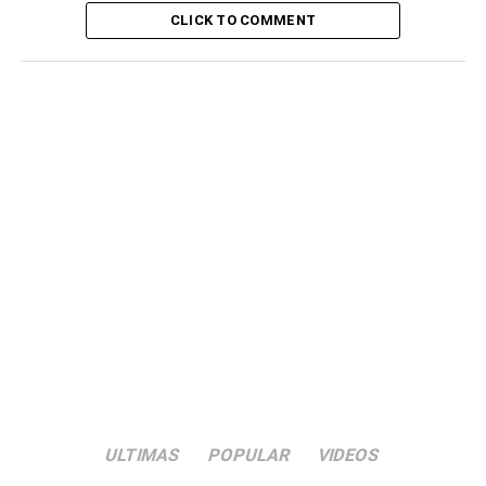
atletismo e outras modalidades que, afirmou, serão
CLICK TO COMMENT
realizadas assim que as condições climáticas permitirem.
RELATED TOPICS:
DESTAQUE
ILHA DE SÃO NICOLAU
RIBEIRA BRAVA
UP NEXT
São João Baptista/Carvoeiros: Corrida de cavalos
homenageia Lay (c/áudio)
DON'T MISS
Andebol/ São Nicolau: João Batista sagra-se
campeã regional de andebol em sénior masculino
ULTIMAS
POPULAR
VIDEOS