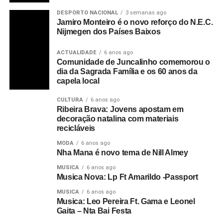
DESPORTO NACIONAL
3 semanas ago
Jamiro Monteiro é o novo reforço do N.E.C.
Nijmegen dos Países Baixos
ACTUALIDADE
6 anos ago
Comunidade de Juncalinho comemorou o
dia da Sagrada Família e os 60 anos da
capela local
CULTURA
6 anos ago
Ribeira Brava: Jovens apostam em
decoração natalina com materiais
recicláveis
MODA
6 anos ago
Nha Mana é novo tema de Nill Almey
MUSICA
6 anos ago
Musica Nova: Lp Ft Amarildo -Passport
MUSICA
6 anos ago
Musica: Leo Pereira Ft. Gama e Leonel
Gaita – Nta Bai Festa