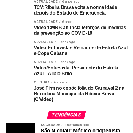
ACTUALIDADE
6 anos ago
TCV:Ribeira Brava volta a normalidade
depois do Estado de Emergência
ACTUALIDADE
6 anos ago
Video:CMRB anuncia reforços de medidas
de prevenção ao COVID-19
NOVIDADES
6 anos ago
Video:Entrevistas Reinados de Estrela Azul
e Copa Cabana
NOVIDADES
6 anos ago
Video/Entrevista: Presidente do Estrela
Azul – Alibio Brito
CULTURA
6 anos ago
José Firmino expõe folia do Carnaval 2 na
Biblioteca Municipal da Ribeira Brava
(C/video)
TENDÊNCIAS
SOCIEDADE
4 semanas ago
São Nicolau: Médico ortopedista