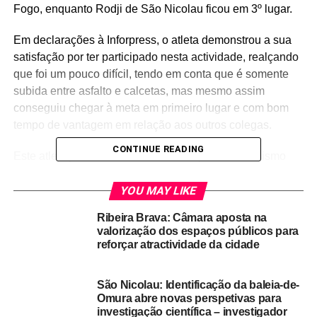
Fogo, enquanto Rodji de São Nicolau ficou em 3º lugar.
Em declarações à Inforpress, o atleta demonstrou a sua
satisfação por ter participado nesta actividade, realçando
que foi um pouco difícil, tendo em conta que é somente
subida entre asfalto e calcetas, mas mesmo assim
conseguiu chegar à meta em primeiro lugar e com bom
tempo de vantagem em relação aos outros colegas.
CONTINUE READING
Este atleta já tinha sido vencedor da prova de ciclismo
Nhô Santo António 2022 e nesta prova, em o seu colega
tinha desistido do percurso, mas hoje conseguiu se
YOU MAY LIKE
classificar no 3º lugar, o que se tornou um “orgulho
Ribeira Brava: Câmara aposta na
maior”.
valorização dos espaços públicos para
reforçar atractividade da cidade
Igualmente aproveitou para agradecer aos
patrocinadores, a Sociedade Ultramarina de Conservas
São Nicolau: Identificação da baleia-de-
de São Nicolau (SUCLA) e a Câmara Municipal do
Omura abre novas perspetivas para
Tarrafal de São Nicolau que os apoiaram nesta
investigação científica – investigador