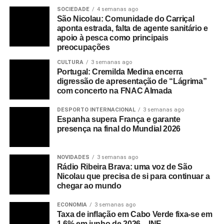
SOCIEDADE
4 semanas ago
São Nicolau: Comunidade do Carriçal
aponta estrada, falta de agente sanitário e
apoio à pesca como principais
preocupações
CULTURA
3 semanas ago
Portugal: Cremilda Medina encerra
digressão de apresentação de “Lágrima”
com concerto na FNAC Almada
DESPORTO INTERNACIONAL
3 semanas ago
Espanha supera França e garante
presença na final do Mundial 2026
NOVIDADES
3 semanas ago
Rádio Ribeira Brava: uma voz de São
Nicolau que precisa de si para continuar a
chegar ao mundo
ECONOMIA
3 semanas ago
Taxa de inflação em Cabo Verde fixa-se em
1,6% em junho de 2026 – INE