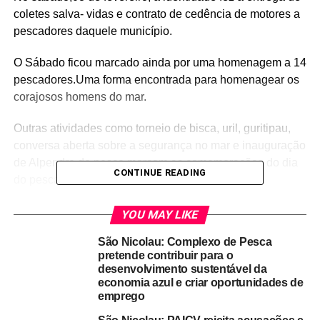
coletes salva- vidas e contrato de cedência de motores a
pescadores daquele município.
O Sábado ficou marcado ainda por uma homenagem a 14
pescadores.Uma forma encontrada para homenagear os
corajosos homens do mar.
Outras atividades como torneio de bisca, uril, guritipau,
conversa aberta sobre a segurança no mar e inauguração
de Alpendre de pesca marcam as comemorações do dia
CONTINUE READING
do pescador no município de Tarrafal.
Atividades que contaram com a presença do Diretor Geral
YOU MAY LIKE
dos Recursos Marítimos, Alberto Martins.
São Nicolau: Complexo de Pesca
pretende contribuir para o
@Radio Ribeira Brava/ Walter Marcos
desenvolvimento sustentável da
economia azul e criar oportunidades de
emprego
RELATED TOPICS:
DESTAQUE
PESCA
PESCADORES
TARRAFAL DE SÃO NICOLAU