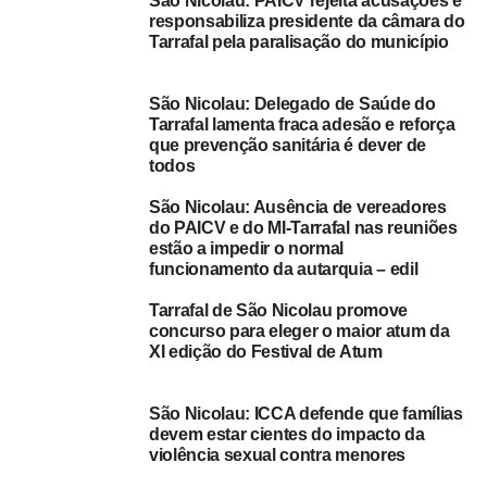
São Nicolau: PAICV rejeita acusações e
responsabiliza presidente da câmara do
UP NEXT
Tarrafal pela paralisação do município
São Nicolau: “Março Mês da Mulher” assinalado
com várias actividades em Tarrafal
São Nicolau: Delegado de Saúde do
DON'T MISS
São Nicolau: Obras do cais de pesca do Tarrafal
Tarrafal lamenta fraca adesão e reforça
que prevenção sanitária é dever de
arrancam ainda neste semestre – responsável
todos
São Nicolau: Ausência de vereadores
do PAICV e do MI-Tarrafal nas reuniões
estão a impedir o normal
funcionamento da autarquia – edil
Tarrafal de São Nicolau promove
concurso para eleger o maior atum da
XI edição do Festival de Atum
São Nicolau: ICCA defende que famílias
devem estar cientes do impacto da
violência sexual contra menores