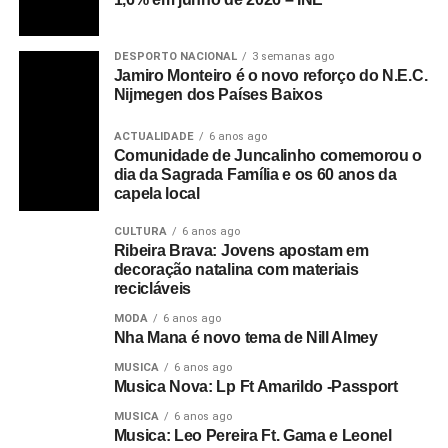
DESPORTO NACIONAL
3 semanas ago
Jamiro Monteiro é o novo reforço do N.E.C.
Nijmegen dos Países Baixos
ACTUALIDADE
6 anos ago
Comunidade de Juncalinho comemorou o
dia da Sagrada Família e os 60 anos da
capela local
CULTURA
6 anos ago
Ribeira Brava: Jovens apostam em
decoração natalina com materiais
recicláveis
MODA
6 anos ago
Nha Mana é novo tema de Nill Almey
MUSICA
6 anos ago
Musica Nova: Lp Ft Amarildo -Passport
MUSICA
6 anos ago
Musica: Leo Pereira Ft. Gama e Leonel