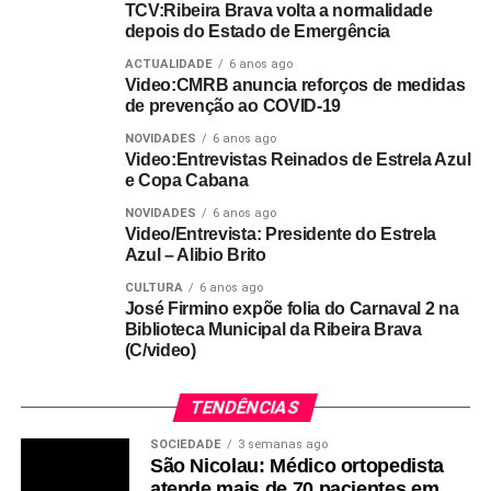
TCV:Ribeira Brava volta a normalidade
depois do Estado de Emergência
ACTUALIDADE
6 anos ago
Video:CMRB anuncia reforços de medidas
de prevenção ao COVID-19
NOVIDADES
6 anos ago
Video:Entrevistas Reinados de Estrela Azul
e Copa Cabana
NOVIDADES
6 anos ago
Video/Entrevista: Presidente do Estrela
Azul – Alibio Brito
CULTURA
6 anos ago
José Firmino expõe folia do Carnaval 2 na
Biblioteca Municipal da Ribeira Brava
(C/video)
TENDÊNCIAS
SOCIEDADE
3 semanas ago
São Nicolau: Médico ortopedista
atende mais de 70 pacientes em