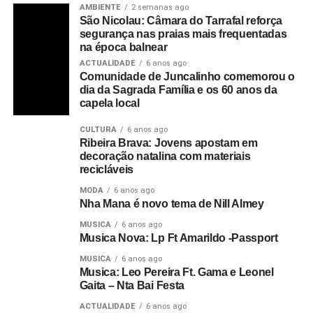
AMBIENTE
2 semanas ago
São Nicolau: Câmara do Tarrafal reforça
segurança nas praias mais frequentadas
na época balnear
ACTUALIDADE
6 anos ago
Comunidade de Juncalinho comemorou o
dia da Sagrada Família e os 60 anos da
capela local
CULTURA
6 anos ago
Ribeira Brava: Jovens apostam em
decoração natalina com materiais
recicláveis
MODA
6 anos ago
Nha Mana é novo tema de Nill Almey
MUSICA
6 anos ago
Musica Nova: Lp Ft Amarildo -Passport
MUSICA
6 anos ago
Musica: Leo Pereira Ft. Gama e Leonel
Gaita – Nta Bai Festa
ACTUALIDADE
6 anos ago