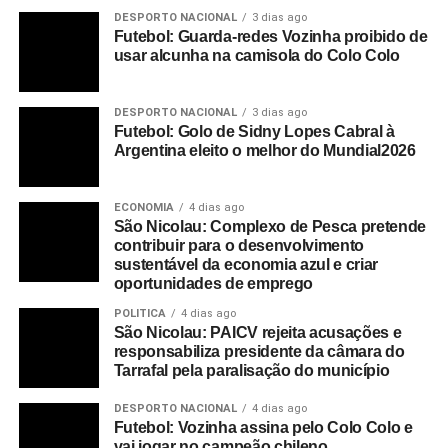
DESPORTO NACIONAL
3 dias ago
DON'T MISS
Futebol: Guarda-redes Vozinha proibido de
Jovens voluntários recebem formação sobre
usar alcunha na camisola do Colo Colo
comunicação de risco no âmbito da campanha
COVID Zero (c/áudio)
DESPORTO NACIONAL
3 dias ago
Futebol: Golo de Sidny Lopes Cabral à
Argentina eleito o melhor do Mundial2026
ECONOMIA
4 dias ago
São Nicolau: Complexo de Pesca pretende
contribuir para o desenvolvimento
sustentável da economia azul e criar
oportunidades de emprego
POLITICA
4 dias ago
São Nicolau: PAICV rejeita acusações e
responsabiliza presidente da câmara do
Tarrafal pela paralisação do município
DESPORTO NACIONAL
4 dias ago
Futebol: Vozinha assina pelo Colo Colo e
vai jogar no campeão chileno