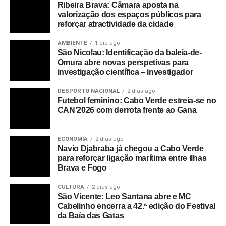
Essas condições traduzem-se, designadamente, na
Ribeira Brava: Câmara aposta na
valorização dos espaços públicos para
aprovação do quadro legal que define a Obrigação de
reforçar atractividade da cidade
Serviço Público de transporte regular doméstico.
AMBIENTE
1 dia ago
Relativamente a manutenção dos postos de trabalho na
São Nicolau: Identificação da baleia-de-
Omura abre novas perspetivas para
empresa TICV, o governo garante que está a acompanhar
investigação científica – investigador
o processo, procurando tudo fazer para os manter ou
procurar a sua reafectação.
DESPORTO NACIONAL
2 dias ago
Futebol feminino: Cabo Verde estreia-se no
A BestFly Angola é uma empresa de direito angolano,
CAN’2026 com derrota frente ao Gana
estabelecido no mercado de aviação, desde 2009.
ECONOMIA
2 dias ago
Por: Expresso das Ilhas
Navio Djabraba já chegou a Cabo Verde
para reforçar ligação marítima entre ilhas
Brava e Fogo
RELATED TOPICS:
DESTAQUE
CULTURA
2 dias ago
UP NEXT
São Vicente: Leo Santana abre e MC
São Nicolau: Moradores preocupados com o
Cabelinho encerra a 42.ª edição do Festival
andar das obras da estrada que liga Ribeira Prata
da Baía das Gatas
a Fragata