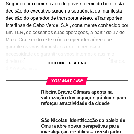
Segundo um comunicado do governo emitido hoje, esta
decisão do executivo surge na sequência da manifesta
decisão do operador de transporte aéreo, aTransportes
Interilhas de Cabo Verde, S.A., comumente conhecido por
BINTER, de cessar as suas operações, a partir de 17 de
Maio. Ora, sendo este o único operador aéreo que
garante os voos domésticos era imperiosa a
necessidade de garantir os voos internos e assim o
direito constitucional de mobilidade dos cabo-verdianos,
CONTINUE READING
diz o executivo.
YOU MAY LIKE
Na nota, o governo informa que os accionistas da TICV
deram a conhecer uma queda de 70% dos passageiros e,
Ribeira Brava: Câmara aposta na
nesse contexto, ainda em 2020, o executivo apresentou
valorização dos espaços públicos para
algumas modalidades de ajuda no quadro dos
reforçar atractividade da cidade
instrumentos definidos para apoiar a indústria da aviação
civil, por forma a ultrapassar essa situação.
São Nicolau: Identificação da baleia-de-
Omura abre novas perspetivas para
“No decorrer das conversações sobre o modelo de apoio
investigação científica – investigador