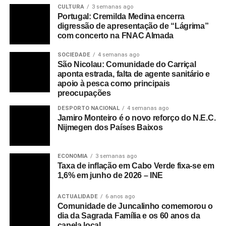
CULTURA
3 semanas ago
Portugal: Cremilda Medina encerra
digressão de apresentação de “Lágrima”
com concerto na FNAC Almada
SOCIEDADE
4 semanas ago
São Nicolau: Comunidade do Carriçal
aponta estrada, falta de agente sanitário e
apoio à pesca como principais
preocupações
DESPORTO NACIONAL
4 semanas ago
Jamiro Monteiro é o novo reforço do N.E.C.
Nijmegen dos Países Baixos
ECONOMIA
3 semanas ago
Taxa de inflação em Cabo Verde fixa-se em
1,6% em junho de 2026 – INE
ACTUALIDADE
6 anos ago
Comunidade de Juncalinho comemorou o
dia da Sagrada Família e os 60 anos da
capela local