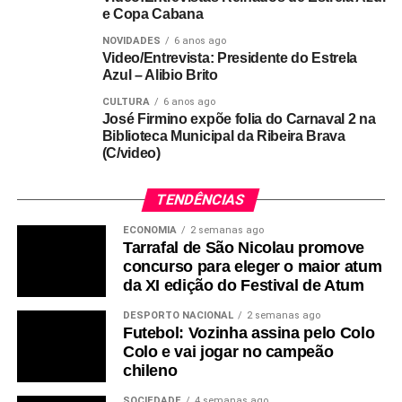
e Copa Cabana
NOVIDADES
6 anos ago
Video/Entrevista: Presidente do Estrela
Azul – Alibio Brito
CULTURA
6 anos ago
José Firmino expõe folia do Carnaval 2 na
Biblioteca Municipal da Ribeira Brava
(C/video)
TENDÊNCIAS
ECONOMIA
2 semanas ago
Tarrafal de São Nicolau promove
concurso para eleger o maior atum
da XI edição do Festival de Atum
DESPORTO NACIONAL
2 semanas ago
Futebol: Vozinha assina pelo Colo
Colo e vai jogar no campeão
chileno
SOCIEDADE
4 semanas ago