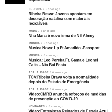
CULTURA
6 anos ago
Ribeira Brava: Jovens apostam em
decoração natalina com materiais
recicláveis
MODA
6 anos ago
Nha Mana é novo tema de Nill Almey
MUSICA
6 anos ago
Musica Nova: Lp Ft Amarildo -Passport
MUSICA
6 anos ago
Musica: Leo Pereira Ft. Gama e Leonel
Gaita – Nta Bai Festa
ACTUALIDADE
6 anos ago
TCV:Ribeira Brava volta a normalidade
depois do Estado de Emergência
ACTUALIDADE
6 anos ago
Video:CMRB anuncia reforços de medidas
de prevenção ao COVID-19
NOVIDADES
6 anos ago
Video:Entrevistas Reinados de Estrela Azul