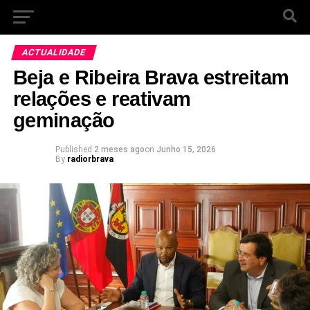
ACTUALIDADE
Beja e Ribeira Brava estreitam
relações e reativam
geminação
Published
2 meses ago
on
Junho 15, 2026
By
radiorbrava