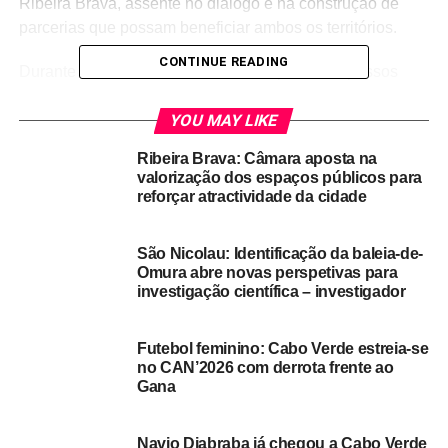
Ribeira Brava, assente no diálogo e na construção de
parcerias que possam beneficiar ambos os territórios.
CONTINUE READING
Durante o encontro “foram dados os primeiros passos
para a definição de iniciativas conjuntas, num processo
que se pretende evolutivo e estruturado ao longo do
YOU MAY LIKE
tempo, reforçando a ligação histórica e institucional entre
Ribeira Brava: Câmara aposta na
Portugal e Cabo Verde” destaca a autarquia de Beja.
valorização dos espaços públicos para
reforçar atractividade da cidade
Fonte:
Radio Castrense
São Nicolau: Identificação da baleia-de-
RELATED TOPICS:
DESTAQUE
Omura abre novas perspetivas para
investigação científica – investigador
DON'T MISS
São Nicolau: Livro infantil sobre Parque Natural
Futebol feminino: Cabo Verde estreia-se
de Monte Gordo pretende sensibilizar crianças
no CAN’2026 com derrota frente ao
para preservação ambiental – autora
Gana
Navio Djabraba já chegou a Cabo Verde