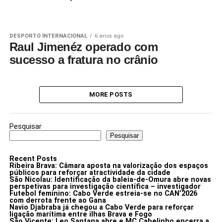
DESPORTO INTERNACIONAL
6 anos ago
Raul Jimenéz operado com
sucesso a fratura no crânio
MORE POSTS
Pesquisar
Pesquisar
Recent Posts
Ribeira Brava: Câmara aposta na valorização dos espaços
públicos para reforçar atractividade da cidade
São Nicolau: Identificação da baleia-de-Omura abre novas
perspetivas para investigação científica – investigador
Futebol feminino: Cabo Verde estreia-se no CAN’2026
com derrota frente ao Gana
Navio Djabraba já chegou a Cabo Verde para reforçar
ligação marítima entre ilhas Brava e Fogo
São Vicente: Leo Santana abre e MC Cabelinho encerra a