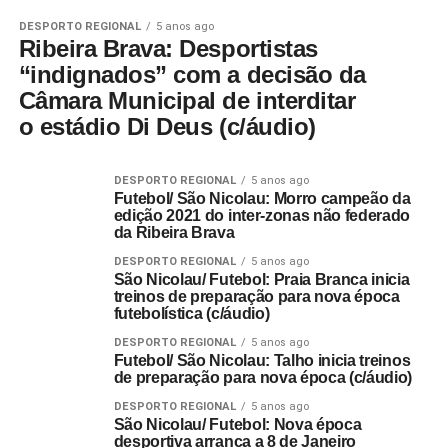
DESPORTO REGIONAL
5 anos ago
Ribeira Brava: Desportistas
“indignados” com a decisão da
Câmara Municipal de interditar
o estádio Di Deus (c/áudio)
DESPORTO REGIONAL
5 anos ago
Futebol/ São Nicolau: Morro campeão da
edição 2021 do inter-zonas não federado
da Ribeira Brava
DESPORTO REGIONAL
5 anos ago
São Nicolau/ Futebol: Praia Branca inicia
treinos de preparação para nova época
futebolística (c/áudio)
DESPORTO REGIONAL
5 anos ago
Futebol/ São Nicolau: Talho inicia treinos
de preparação para nova época (c/áudio)
DESPORTO REGIONAL
5 anos ago
São Nicolau/ Futebol: Nova época
desportiva arranca a 8 de Janeiro