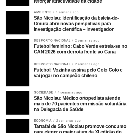
reforçar atractividade da cidade
AMBIENTE
1 semana ago
São Nicolau: Identificação da baleia-de-
Omura abre novas perspetivas para
investigação científica – investigador
DESPORTO NACIONAL
2 semanas ago
Futebol feminino: Cabo Verde estreia-se no
CAN’2026 com derrota frente ao Gana
DESPORTO NACIONAL
2 semanas ago
Futebol: Vozinha assina pelo Colo Colo e
vai jogar no campeão chileno
SOCIEDADE
4 semanas ago
São Nicolau: Médico ortopedista atende
mais de 70 pacientes em missão voluntária
na Delegacia de Saúde
ECONOMIA
2 semanas ago
Tarrafal de São Nicolau promove concurso
para eleger o maior atum da XI edição do