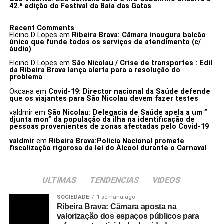
42.ª edição do Festival da Baía das Gatas
Recent Comments
Elcino D Lopes
em
Ribeira Brava: Câmara inaugura balcão
único que funde todos os serviços de atendimento (c/
áudio)
Elcino D Lopes
em
São Nicolau / Crise de transportes : Edil
da Ribeira Brava lança alerta para a resolução do
problema
Оксана
em
Covid-19: Director nacional da Saúde defende
que os viajantes para São Nicolau devem fazer testes
valdmir
em
São Nicolau: Delegacia de Saúde apela a um ”
djunta mon” da população da ilha na identificação de
pessoas provenientes de zonas afectadas pelo Covid-19
valdmir
em
Ribeira Brava:Policia Nacional promete
fiscalização rigorosa da lei do Álcool durante o Carnaval
ULTIMAS
TENDENCIAS
VIDEOS
SOCIEDADE
1 semana ago
Ribeira Brava: Câmara aposta na
valorização dos espaços públicos para