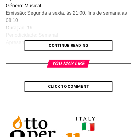
Género: Musical
Emissão: Segunda a sexta, às 21:00, fins de semana as
08:10
Duração: 1h
Periodicidade: Semanal
Apresentador: Dj João Pessoa
CONTINUE READING
RELATED TOPICS:
YOU MAY LIKE
UP NEXT
Jornada desportiva
DON'T MISS
CLICK TO COMMENT
Expresso da Noite