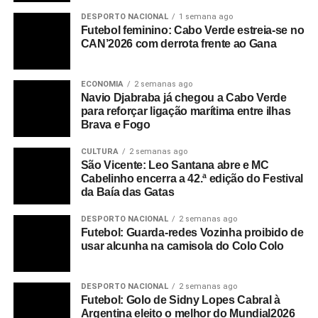
DESPORTO NACIONAL
1 semana ago
RELATED TOPICS:
Futebol feminino: Cabo Verde estreia-se no
CAN’2026 com derrota frente ao Gana
UP NEXT
São Nicolau: 340 jovens serão contemplados este
ano com formação e estágios profissionais –
ECONOMIA
2 semanas ago
Governo
Navio Djabraba já chegou a Cabo Verde
para reforçar ligação marítima entre ilhas
DON'T MISS
Brava e Fogo
Porto Novo: Agricultores defendem novo
programa de prospecção de água subterrânea no
CULTURA
2 semanas ago
concelho
São Vicente: Leo Santana abre e MC
Cabelinho encerra a 42.ª edição do Festival
da Baía das Gatas
DESPORTO NACIONAL
2 semanas ago
Futebol: Guarda-redes Vozinha proibido de
usar alcunha na camisola do Colo Colo
DESPORTO NACIONAL
2 semanas ago
Futebol: Golo de Sidny Lopes Cabral à
Argentina eleito o melhor do Mundial2026