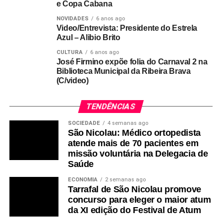
e Copa Cabana
NOVIDADES
6 anos ago
Video/Entrevista: Presidente do Estrela
Azul – Alibio Brito
CULTURA
6 anos ago
José Firmino expõe folia do Carnaval 2 na
Biblioteca Municipal da Ribeira Brava
(C/video)
TENDÊNCIAS
SOCIEDADE
4 semanas ago
São Nicolau: Médico ortopedista
atende mais de 70 pacientes em
missão voluntária na Delegacia de
Saúde
ECONOMIA
2 semanas ago
Tarrafal de São Nicolau promove
concurso para eleger o maior atum
da XI edição do Festival de Atum