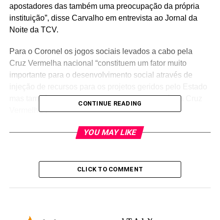
apostadores das também uma preocupação da própria
instituição”, disse Carvalho em entrevista ao Jornal da
Noite da TCV.
Para o Coronel os jogos sociais levados a cabo pela
Cruz Vermelha nacional “constituem um fator muito
importante para o desenvolvimento social através de
injeção de recursos para os projetos geridos pelo Estado
mas também para os projetos geridos pela própria Cruz
CONTINUE READING
Vermelha”.
Relativamente aos jogos online, Carvalho acredita que
YOU MAY LIKE
ainda este ano se possa avançar com o teste do projeto
uma vez que “o regime jurídico já está com o Governo
para a aprovação, a Cruz Vermelha já tem o projeto” e
CLICK TO COMMENT
uma empresa identificada.
Recorde-se que do total das apostas nos jogos sociais, a
Cruz Vermelha fica com 12%, os projetos do Estado com