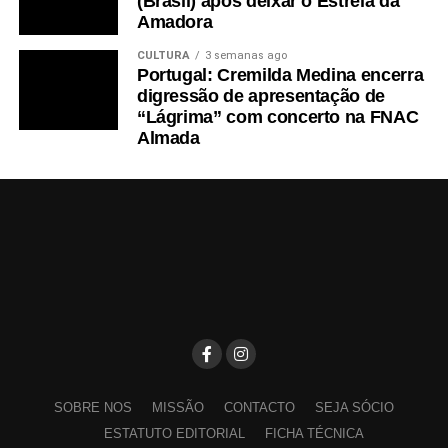
(Brasil) após deixar o Estrela da
Amadora
CULTURA
3 semanas ago
Portugal: Cremilda Medina encerra
digressão de apresentação de
“Lágrima” com concerto na FNAC
Almada
SOBRE NOS
MISSÃO
CONTACTO
SEJA SÓCIO
ESTATUTO EDITORIAL
FICHA TÉCNICA