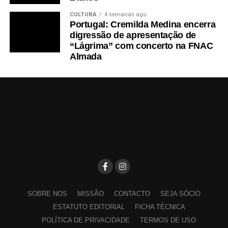
CULTURA
4 semanas ago
Portugal: Cremilda Medina encerra
digressão de apresentação de
“Lágrima” com concerto na FNAC
Almada
SOBRE NOS
MISSÃO
CONTACTO
SEJA SÓCIO
ESTATUTO EDITORIAL
FICHA TÉCNICA
POLÍTICA DE PRIVACIDADE
TERMOS DE USO