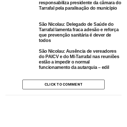
responsabiliza presidente da câmara do
Fonte: Inforpress
Tarrafal pela paralisação do município
RELATED TOPICS:
ILHA DE SÃO NICOLAU
São Nicolau: Delegado de Saúde do
Tarrafal lamenta fraca adesão e reforça
UP NEXT
que prevenção sanitária é dever de
São Nicolau: Deputado do MpD diz que
todos
justificação dada pelo PR para cancelar
Presidência na Ilha “não corresponde à verdade e
São Nicolau: Ausência de vereadores
é desleal”
do PAICV e do MI-Tarrafal nas reuniões
estão a impedir o normal
DON'T MISS
funcionamento da autarquia – edil
Autárquicas 2024: MpD foi a primeira força
política a formalizar candidatura na Ribeira Brava
CLICK TO COMMENT