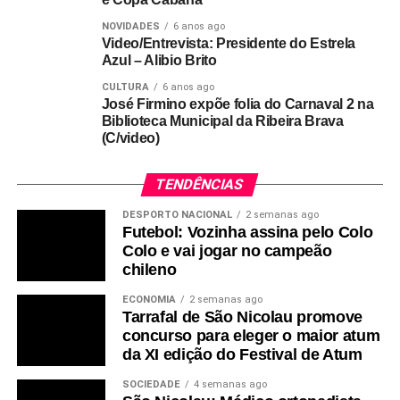
NOVIDADES
6 anos ago
Video/Entrevista: Presidente do Estrela
Azul – Alibio Brito
CULTURA
6 anos ago
José Firmino expõe folia do Carnaval 2 na
Biblioteca Municipal da Ribeira Brava
(C/video)
TENDÊNCIAS
DESPORTO NACIONAL
2 semanas ago
Futebol: Vozinha assina pelo Colo
Colo e vai jogar no campeão
chileno
ECONOMIA
2 semanas ago
Tarrafal de São Nicolau promove
concurso para eleger o maior atum
da XI edição do Festival de Atum
SOCIEDADE
4 semanas ago