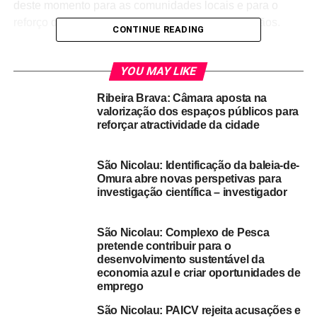
deste momento para as comunidades locais e para o
reforço da proximidade entre o Estado e os cidadãos.
CONTINUE READING
A Presidência da República reiterou ainda o seu
empenho em continuar a promover a inclusão, o
YOU MAY LIKE
desenvolvimento sustentável e a coesão territorial em
Ribeira Brava: Câmara aposta na
todo o país.
valorização dos espaços públicos para
reforçar atractividade da cidade
A iniciativa “Presidência na Ilha”, liderada pelo Presidente
José Maria Neves, tem como objectivo levar os actos do
São Nicolau: Identificação da baleia-de-
chefe de Estado às localidades mais distantes do centro
Omura abre novas perspetivas para
administrativo do país, promovendo a descentralização, o
investigação científica – investigador
fortalecimento da unidade nacional e o diálogo direto com
as comunidades locais.
São Nicolau: Complexo de Pesca
pretende contribuir para o
A deslocação do Presidente da República à ilha de São
desenvolvimento sustentável da
Nicolau estava a ser aguardada com muita expectativa
economia azul e criar oportunidades de
por parte das instituições locais, bem como pela
emprego
população da ilha.
São Nicolau: PAICV rejeita acusações e