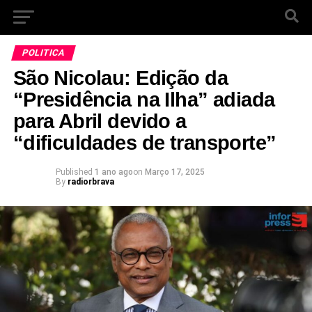
POLITICA
São Nicolau: Edição da
“Presidência na Ilha” adiada
para Abril devido a
“dificuldades de transporte”
Published
1 ano ago
on
Março 17, 2025
By
radiorbrava