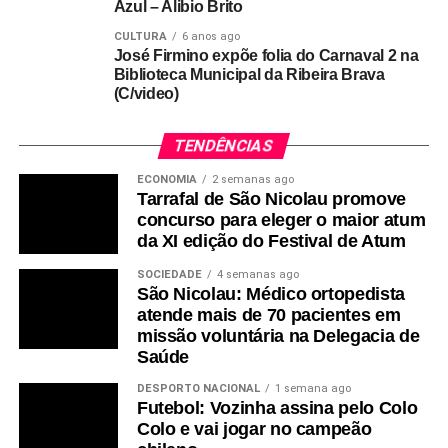
Azul – Alibio Brito
CULTURA
6 anos ago
José Firmino expõe folia do Carnaval 2 na
Biblioteca Municipal da Ribeira Brava
(C/video)
TENDÊNCIAS
ECONOMIA
2 semanas ago
Tarrafal de São Nicolau promove
concurso para eleger o maior atum
da XI edição do Festival de Atum
SOCIEDADE
4 semanas ago
São Nicolau: Médico ortopedista
atende mais de 70 pacientes em
missão voluntária na Delegacia de
Saúde
DESPORTO NACIONAL
1 semana ago
Futebol: Vozinha assina pelo Colo
Colo e vai jogar no campeão