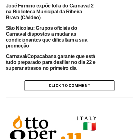
Alibio Brito
José Firmino expõe folia do Carnaval 2
na Biblioteca Municipal da Ribeira
DON'T MISS
Brava (C/video)
Rubrica: Carnavalose Aguda – Estrela Azul –
Edição de 13 de Fevereiro
São Nicolau: Grupos oficiais do
Carnaval dispostos a mudar as
condicionantes que dificultam a sua
promoção
Carnaval/Copacabana garante que está
tudo preparado para desfilar no dia 22 e
superar atrasos no primeiro dia
CLICK TO COMMENT