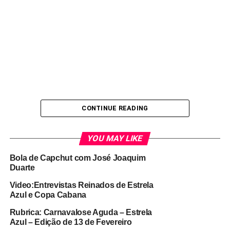
CONTINUE READING
YOU MAY LIKE
Bola de Capchut com José Joaquim
Duarte
Video:Entrevistas Reinados de Estrela
RELATED TOPICS:
CARNAVAL 2020
CARNAVALOSE AGUDA
Azul e Copa Cabana
COPA CABANA
PODCAST
Rubrica: Carnavalose Aguda – Estrela
UP NEXT
Azul – Edição de 13 de Fevereiro
Video/Entrevista: Presidente do Estrela Azul –