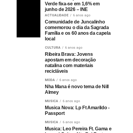
Verde fixa-se em 1,6% em
junho de 2026 – INE
ACTUALIDADE
6 anos ago
Comunidade de Juncalinho
comemorou o dia da Sagrada
Família e os 60 anos da capela
local
CULTURA
6 anos ago
Ribeira Brava: Jovens
apostam em decoração
natalina com materiais
recicláveis
MODA
6 anos ago
Nha Mana é novo tema de Nill
Almey
MUSICA
6 anos ago
Musica Nova: Lp Ft Amarildo -
Passport
MUSICA
6 anos ago
Musica: Leo Pereira Ft. Gama e