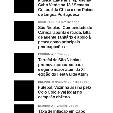
Música: Elly Paris representa
Cabo Verde na 18.ª Semana
Cultural da China e dos Países
de Língua Portuguesa
SOCIEDADE
3 semanas ago
São Nicolau: Comunidade do
Carriçal aponta estrada, falta
de agente sanitário e apoio à
pesca como principais
preocupações
ECONOMIA
7 dias ago
Tarrafal de São Nicolau
promove concurso para
eleger o maior atum da XI
edição do Festival de Atum
DESPORTO NACIONAL
4 dias ago
Futebol: Vozinha assina pelo
Colo Colo e vai jogar no
campeão chileno
ECONOMIA
2 semanas ago
Taxa de inflação em Cabo