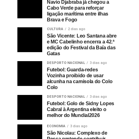
Navio Djabraba já chegou a
Cabo Verde para reforçar
ligação marítima entre ilhas
Brava e Fogo
CULTURA
2 dias ago
São Vicente: Leo Santana abre
e MC Cabelinho encerra a 42.ª
edição do Festival da Baía das
Gatas
DESPORTO NACIONAL
3 dias ago
Futebol: Guarda-redes
Vozinha proibido de usar
alcunha na camisola do Colo
Colo
DESPORTO NACIONAL
3 dias ago
Futebol: Golo de Sidny Lopes
Cabral à Argentina eleito o
melhor do Mundial2026
ECONOMIA
3 dias ago
São Nicolau: Complexo de
Pesca pretende contribuir