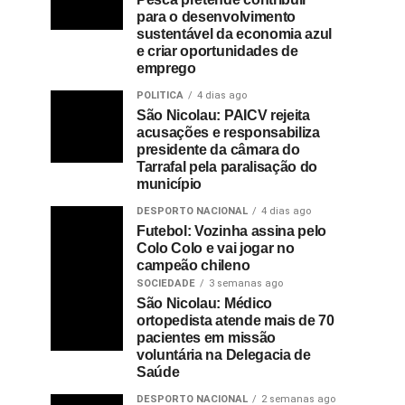
para o desenvolvimento
sustentável da economia azul
e criar oportunidades de
emprego
POLITICA
4 dias ago
São Nicolau: PAICV rejeita
acusações e responsabiliza
presidente da câmara do
Tarrafal pela paralisação do
município
DESPORTO NACIONAL
4 dias ago
Futebol: Vozinha assina pelo
Colo Colo e vai jogar no
campeão chileno
SOCIEDADE
3 semanas ago
São Nicolau: Médico
ortopedista atende mais de 70
pacientes em missão
voluntária na Delegacia de
Saúde
DESPORTO NACIONAL
2 semanas ago