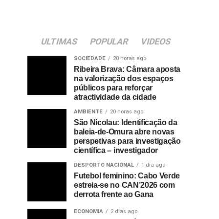
ULTIMAS
POPULAR
VIDEOS
SOCIEDADE
20 horas ago
Ribeira Brava: Câmara aposta
na valorização dos espaços
públicos para reforçar
atractividade da cidade
AMBIENTE
20 horas ago
São Nicolau: Identificação da
baleia-de-Omura abre novas
perspetivas para investigação
científica – investigador
DESPORTO NACIONAL
1 dia ago
Futebol feminino: Cabo Verde
estreia-se no CAN’2026 com
derrota frente ao Gana
ECONOMIA
2 dias ago