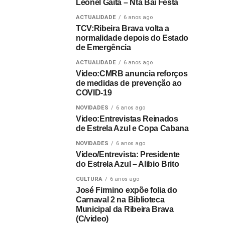
Leonel Gaita – Nta Bai Festa
ACTUALIDADE
6 anos ago
TCV:Ribeira Brava volta a
normalidade depois do Estado
de Emergência
ACTUALIDADE
6 anos ago
Video:CMRB anuncia reforços
de medidas de prevenção ao
COVID-19
NOVIDADES
6 anos ago
Video:Entrevistas Reinados
de Estrela Azul e Copa Cabana
NOVIDADES
6 anos ago
Video/Entrevista: Presidente
do Estrela Azul – Alibio Brito
CULTURA
6 anos ago
José Firmino expõe folia do
Carnaval 2 na Biblioteca
Municipal da Ribeira Brava
(C/video)