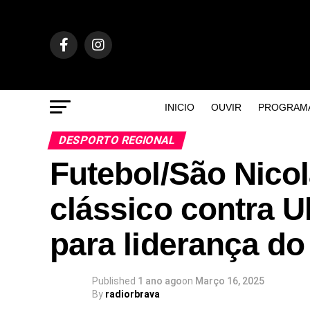
INICIO
OUVIR
PROGRAM
DESPORTO REGIONAL
Futebol/São Nicol
clássico contra U
para liderança d
Published
1 ano ago
on
Março 16, 2025
By
radiorbrava