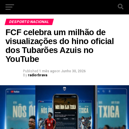
DESPORTO NACIONAL
FCF celebra um milhão de
visualizações do hino oficial
dos Tubarões Azuis no
YouTube
Published
1 mês ago
on
Junho 30, 2026
By
radiorbrava