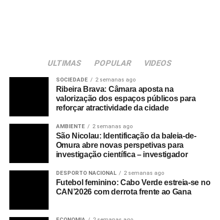
Do ponto de vista musical, a obra integra vários géneros
tradicionais e contemporâneos, incluindo funaná, talaia
baixo, mandinga e hip hop, reforçando a diversidade
sonora e cultural do arquipélago.
ULTIMAS
POPULAR
VIDEOS
A produção musical ficou a cargo de Hernani Almeida,
com produção da Harmonia. A composição reúne
SOCIEDADE
2 semanas ago
Ribeira Brava: Câmara aposta na
contributos de Denise Almeida, José Luís Barros (Zito),
valorização dos espaços públicos para
Mark Delman, Valdo Pereira e Vândrea Monteiro.
reforçar atractividade da cidade
O videoclipe foi produzido pela Resolvi Studio, com
AMBIENTE
2 semanas ago
São Nicolau: Identificação da baleia-de-
colaboração de imagens da ACI.
Omura abre novas perspetivas para
investigação científica – investigador
Fonte: Inforpress
DESPORTO NACIONAL
2 semanas ago
Futebol feminino: Cabo Verde estreia-se no
RELATED TOPICS:
CAN’2026 com derrota frente ao Gana
UP NEXT
Jovane Cabral reforça o Grémio (Brasil) após
ECONOMIA
2 semanas ago