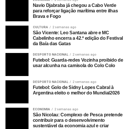
deixar o Estrela da Amadora
Navio Djabraba já chegou a Cabo Verde
DON'T MISS
para reforçar ligação marítima entre ilhas
Mundial 2026: Cabo Verde surpreende Uruguai no
Brava e Fogo
empate a 2-2 e espreita passagem à segunda fase
CULTURA
2 semanas ago
São Vicente: Leo Santana abre e MC
Cabelinho encerra a 42.ª edição do Festival
da Baía das Gatas
DESPORTO NACIONAL
2 semanas ago
Futebol: Guarda-redes Vozinha proibido de
usar alcunha na camisola do Colo Colo
DESPORTO NACIONAL
2 semanas ago
Futebol: Golo de Sidny Lopes Cabral à
Argentina eleito o melhor do Mundial2026
ECONOMIA
2 semanas ago
São Nicolau: Complexo de Pesca pretende
contribuir para o desenvolvimento
sustentável da economia azul e criar