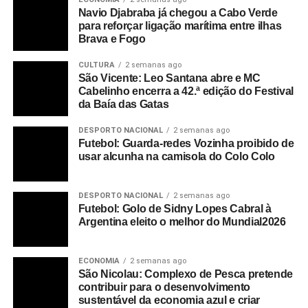
Navio Djabraba já chegou a Cabo Verde
dois, três anos, vai ter um impacto positivo e desejável a
para reforçar ligação marítima entre ilhas
nível da curva das pendências em Cabo Verde.
Brava e Fogo
Num ano em que o país celebra os 50 anos da sua
CULTURA
2 semanas ago
São Vicente: Leo Santana abre e MC
independência, Bernardino Delgado fez um “balanço
Cabelinho encerra a 42.ª edição do Festival
positivo” do sector da justiça, embora tenha destacando
da Baía das Gatas
alguns desafios, já identificados, e o que tem sido feito
para superar os constrangimentos que ainda existem na
DESPORTO NACIONAL
2 semanas ago
Futebol: Guarda-redes Vozinha proibido de
justiça, mas também os “ganhos consideráveis”
usar alcunha na camisola do Colo Colo
conseguidos.
Como exemplo de sucesso, o presidente do CSMJ
DESPORTO NACIONAL
2 semanas ago
apontou o Supremo Tribunal de Justiça que, segundo ele,
Futebol: Golo de Sidny Lopes Cabral à
Argentina eleito o melhor do Mundial2026
funciona em condições normais e com resultados
significativos, sendo que os jurisdicionados “já estão a
sentir os resultados positivos”.
ECONOMIA
2 semanas ago
São Nicolau: Complexo de Pesca pretende
contribuir para o desenvolvimento
Por outro lado, reconheceu que nem todas as comarcas
sustentável da economia azul e criar
apresentam o mesmo cenário, realçando os casos das