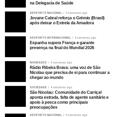
na Delegacia de Saúde
Balai/ Inforpress
DESPORTO NACIONAL
4 semanas ago
Jovane Cabral reforça o Grémio (Brasil)
RELATED TOPICS:
após deixar o Estrela da Amadora
UP NEXT
São Nicolau: Agricultores de Algodoeiro
preocupados com assaltos e dificuldades com
DESPORTO INTERNACIONAL
4 semanas ago
disponibilidade de água
Espanha supera França e garante
presença na final do Mundial 2026
DON'T MISS
São Nicolau: Ficase entrega certificados a 26
cozinheiras dos municípios da Ribeira Brava e do
NOVIDADES
4 semanas ago
Tarrafal
Rádio Ribeira Brava: uma voz de São
Nicolau que precisa de si para continuar a
chegar ao mundo
SOCIEDADE
4 semanas ago
São Nicolau: Comunidade do Carriçal
aponta estrada, falta de agente sanitário e
apoio à pesca como principais
preocupações
DESPORTO NACIONAL
4 semanas ago