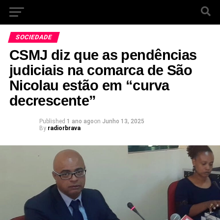
SOCIEDADE
CSMJ diz que as pendências
judiciais na comarca de São
Nicolau estão em “curva
decrescente”
Published
1 ano ago
on
Junho 13, 2025
By
radiorbrava