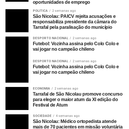
oportunidades de emprego
Comarcas da Praia, São Vicente, Sal e São Filipe, bem
POLITICA
2 semanas ago
como os tribunais de relação de Barlamento e de
São Nicolau: PAICV rejeita acusações e
Sotavento, que ainda constituem “desafios para o
responsabiliza presidente da câmara do
Conselho”.
Tarrafal pela paralisação do município
DESPORTO NACIONAL
2 semanas ago
“O certo é que nós temos esses desafios devidamente
Futebol: Vozinha assina pelo Colo Colo e
identificados e o diagnóstico está feito e, portanto,
vai jogar no campeão chileno
estamos focados em superar esses obstáculos que ainda
vão surgindo a bem da justiça cabo-verdiana e a bem de
DESPORTO NACIONAL
2 semanas ago
toda a cabo-verdianidade”, acrescentou.
Futebol: Vozinha assina pelo Colo Colo e
vai jogar no campeão chileno
O presidente do CSMJ fez-se acompanhar nesta visita à
ilha de São Nicolau dos membros vogais do Conselho,
ECONOMIA
2 semanas ago
nomeadamente a Conselheira Zaida Lima da Luz, a
Tarrafal de São Nicolau promove concurso
para eleger o maior atum da XI edição do
Desembargadora Samyra Soares e Orlanda Ferreira,
Festival de Atum
bem como pelo secretário do CSMJ, Joaquim Semedo, e
pela gestora do Cofre dos Tribunais e do Ministério
SOCIEDADE
4 semanas ago
Público, Mirizaida dos Santos.
São Nicolau: Médico ortopedista atende
mais de 70 pacientes em missão voluntária