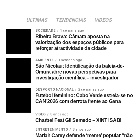
ULTIMAS
TENDENCIAS
VIDEOS
SOCIEDADE
1 semana ago
Ribeira Brava: Câmara aposta na
valorização dos espaços públicos para
reforçar atractividade da cidade
AMBIENTE
1 semana ago
São Nicolau: Identificação da baleia-de-
Omura abre novas perspetivas para
investigação científica – investigador
DESPORTO NACIONAL
2 semanas ago
Futebol feminino: Cabo Verde estreia-se no
CAN’2026 com derrota frente ao Gana
VIDEO
8 anos ago
Charbel Feat Gil Semedo – XINTI SABI
ENTRETENIMENTO
8 anos ago
Mariah Carey defende ‘meme’ popular “não