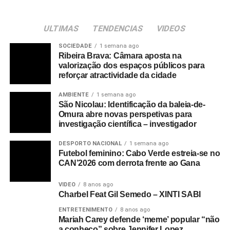
ULTIMAS
TENDENCIAS
VIDEOS
SOCIEDADE
1 semana ago
Ribeira Brava: Câmara aposta na
valorização dos espaços públicos para
reforçar atractividade da cidade
AMBIENTE
1 semana ago
São Nicolau: Identificação da baleia-de-
Omura abre novas perspetivas para
investigação científica – investigador
DESPORTO NACIONAL
1 semana ago
Futebol feminino: Cabo Verde estreia-se no
CAN’2026 com derrota frente ao Gana
VIDEO
8 anos ago
Charbel Feat Gil Semedo – XINTI SABI
ENTRETENIMENTO
8 anos ago
Mariah Carey defende ‘meme’ popular “não
a conheço” sobre Jennifer Lopez