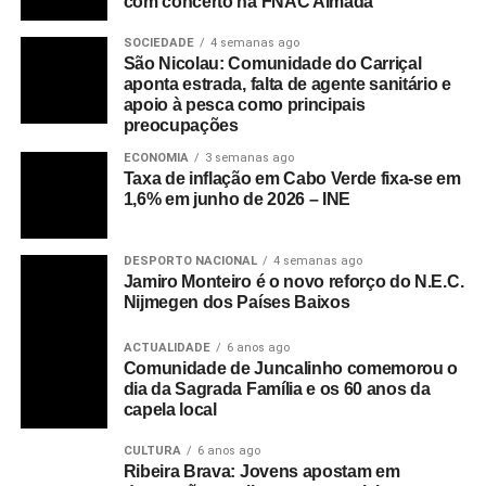
com concerto na FNAC Almada
SOCIEDADE
4 semanas ago
São Nicolau: Comunidade do Carriçal
aponta estrada, falta de agente sanitário e
apoio à pesca como principais
preocupações
ECONOMIA
3 semanas ago
Taxa de inflação em Cabo Verde fixa-se em
1,6% em junho de 2026 – INE
DESPORTO NACIONAL
4 semanas ago
Jamiro Monteiro é o novo reforço do N.E.C.
Nijmegen dos Países Baixos
ACTUALIDADE
6 anos ago
Comunidade de Juncalinho comemorou o
dia da Sagrada Família e os 60 anos da
capela local
CULTURA
6 anos ago
Ribeira Brava: Jovens apostam em