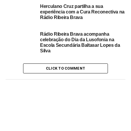
história humana. Contudo, a decisão da ONU, enquanto
Herculano Cruz partilha a sua
organização internacional, de escolher um dia para
experiência com a Cura Reconectiva na
homenagear a família está relacionada com os problemas
Rádio Ribeira Brava
e transformações que essa “célula social” vem
apresentando desde o século XX.
Rádio Ribeira Brava acompanha
celebração do Dia da Lusofonia na
Questões que envolvem a família na atualidade
Escola Secundária Baltasar Lopes da
Silva
Depois das duas guerras mundiais, que levaram à morte
dezenas de milhões de pessoas, entre soldados jovens e
CLICK TO COMMENT
população civil, e das várias guerras civis regionais que
se seguiram durante a Guerra Fria (e ainda continuam em
diversos pontos do globo), houve transformações radicais
no tecido social. Em vários países da Europa, por
exemplo, a população “envelheceu”, isto é, não houve um
equilíbrio entre a quantidade de cidadãos idosos e a
quantidade de pessoas jovens em plenas condições de
trabalho. Já em outras regiões, ocorreu o inverso.