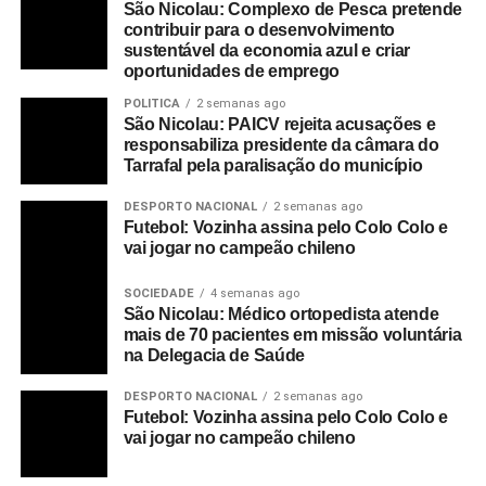
São Nicolau: Complexo de Pesca pretende
As tendências atuais enfatizam a crescente importância
contribuir para o desenvolvimento
das políticas sobre a relação trabalho e família. Estas
sustentável da economia azul e criar
oportunidades de emprego
tendências incluem uma maior participação das mulheres
no mercado de trabalho, e a crescente urbanização e
POLITICA
2 semanas ago
São Nicolau: PAICV rejeita acusações e
mobilidade em busca de emprego.
responsabiliza presidente da câmara do
Tarrafal pela paralisação do município
Como as famílias tornam-se menores e as gerações
vivem separadas, a família ampliada está menos
DESPORTO NACIONAL
2 semanas ago
Futebol: Vozinha assina pelo Colo Colo e
disponível para oferecer cuidados, e os pais
vai jogar no campeão chileno
trabalhadores enfrentam crescentes desafios.
SOCIEDADE
4 semanas ago
Em 2020, em razão da pandemia de COVID-19, que
São Nicolau: Médico ortopedista atende
atinge diversos países do globo e desponta como uma
mais de 70 pacientes em missão voluntária
das crises de saúde mais desafiadoras da história
na Delegacia de Saúde
recente, a ONU destacou a importância de medidas de
DESPORTO NACIONAL
2 semanas ago
proteção às famílias mais vulneráveis. Problemas
Futebol: Vozinha assina pelo Colo Colo e
econômicos e a insegurança em relação ao futuro tendem
vai jogar no campeão chileno
a aumentar a violência contra mulheres e crianças, entre
outros problemas.