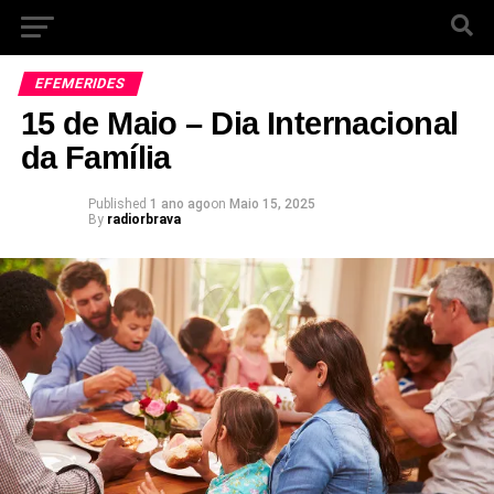
EFEMERIDES
15 de Maio – Dia Internacional
da Família
Published
1 ano ago
on
Maio 15, 2025
By
radiorbrava