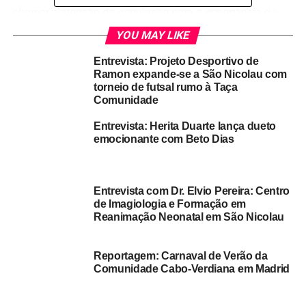
chamar a atenção da população para a importância da
família como núcleo vital da sociedade e para seus
YOU MAY LIKE
direitos e responsabilidades;
Entrevista: Projeto Desportivo de
Ramon expande-se a São Nicolau com
sensibilizar e promover o conhecimento relacionado com
torneio de futsal rumo à Taça
as questões sociais, económicas e demográficas que
Comunidade
afetam a família.
Entrevista: Herita Duarte lança dueto
O primeiro Dia Internacional da Família foi celebrado em
emocionante com Beto Dias
1994.
“O que é família?
Entrevista com Dr. Elvio Pereira: Centro
de Imagiologia e Formação em
Sabe-se que a família, do ponto de vista histórico e
Reanimação Neonatal em São Nicolau
também sociológico, é o núcleo elementar da sociedade,
isto é, uma instituição basilar. A família funciona como o
Reportagem: Carnaval de Verão da
primeiro grupo de relações no qual os indivíduos
Comunidade Cabo‑Verdiana em Madrid
interagem entre si. Foi a partir do núcleo familiar que a
sociedade como um todo ganhou corpo ao longo da