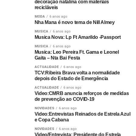
decoração natalina com materiais
recicláveis
MODA
6 anos ago
Nha Mana é novo tema de Nill Almey
MUSICA
6 anos ago
Musica Nova: Lp Ft Amarildo -Passport
MUSICA
6 anos ago
Musica: Leo Pereira Ft. Gama e Leonel
Gaita – Nta Bai Festa
ACTUALIDADE
6 anos ago
TCV:Ribeira Brava volta a normalidade
depois do Estado de Emergência
ACTUALIDADE
6 anos ago
Video:CMRB anuncia reforços de medidas
de prevenção ao COVID-19
NOVIDADES
6 anos ago
Video:Entrevistas Reinados de Estrela Azul
e Copa Cabana
NOVIDADES
6 anos ago
Video/Entrevista: Presidente do Estrela