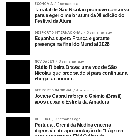
ECONOMIA
2 semanas ago
Tarrafal de São Nicolau promove concurso
Tendo isso em vista, a ONU afirmou que “o apoio às
para eleger o maior atum da XI edição do
famílias vulneráveis, incluindo àquelas que perderam
Festival de Atum
renda, que têm crianças pequenas, idosos e pessoas
DESPORTO INTERNACIONAL
3 semanas ago
com deficiência, é mais necessário agora do que nunca.”
Espanha supera França e garante
presença na final do Mundial 2026
O Dia Internacional das Famílias tem exatamente este
propósito: debater as questões que envolvem a família na
NOVIDADES
3 semanas ago
atualidade e propor medidas de suporte àqueles em
Rádio Ribeira Brava: uma voz de São
situação de vulnerabilidade.”
Nicolau que precisa de si para continuar a
chegar ao mundo
RELATED TOPICS:
RADIO
DESPORTO NACIONAL
4 semanas ago
Jovane Cabral reforça o Grémio (Brasil)
UP NEXT
após deixar o Estrela da Amadora
21 de Maio – Dia Mundial da Diversidade Cultural
para o Diálogo e o Desenvolvimento
CULTURA
3 semanas ago
DON'T MISS
Portugal: Cremilda Medina encerra
Dia Mundial de Higiene das Mãos 2025 – Luvas,
digressão de apresentação de “Lágrima”
às vezes. Higiene das Mãos, sempre