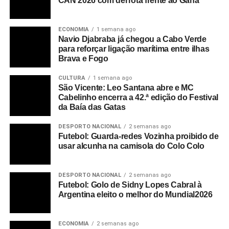
CAN’2026 com derrota frente ao Gana
Pronunciamentos da ONU sobre o Dia Internacional da
Família
ECONOMIA
1 semana ago
Geralmente, em todo dia 15 de maio, o Secretário-Geral
Navio Djabraba já chegou a Cabo Verde
da ONU emite um comunicado ou faz um pronunciamento
para reforçar ligação marítima entre ilhas
Brava e Fogo
a respeito desses problemas e das possíveis medidas
que podem ser tomadas com relação a eles. No ano de
CULTURA
1 semana ago
2012, por exemplo, o então Secretário-geral Ban Ki-Moon
São Vicente: Leo Santana abre e MC
fez observações a respeito da relação entre trabalho e
Cabelinho encerra a 42.ª edição do Festival
da Baía das Gatas
família, destacando temas como a mulher no mundo do
trabalho e outros mais. Veja um trecho de seu
DESPORTO NACIONAL
2 semanas ago
pronunciamento:
Futebol: Guarda-redes Vozinha proibido de
usar alcunha na camisola do Colo Colo
O Dia Internacional da família deste ano destaca a
necessidade do equilíbrio trabalho-família. O objetivo é
DESPORTO NACIONAL
2 semanas ago
ajudar os trabalhadores de todos os lugares a
Futebol: Golo de Sidny Lopes Cabral à
sustentaram financeiramente e emocionalmente as suas
Argentina eleito o melhor do Mundial2026
famílias, mas também a contribuírem para o
desenvolvimento sócio-econômico de suas sociedades.
ECONOMIA
2 semanas ago