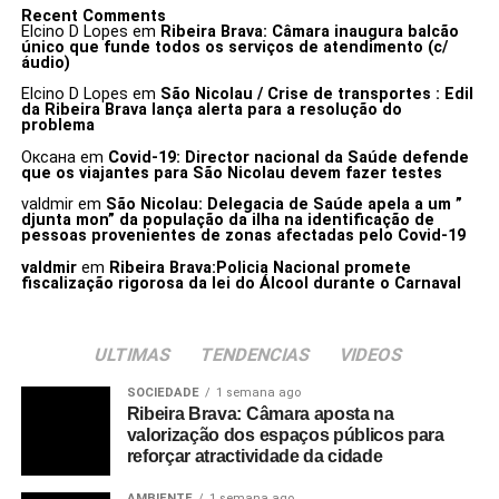
Recent Comments
Elcino D Lopes
em
Ribeira Brava: Câmara inaugura balcão
único que funde todos os serviços de atendimento (c/
áudio)
Elcino D Lopes
em
São Nicolau / Crise de transportes : Edil
da Ribeira Brava lança alerta para a resolução do
problema
Оксана
em
Covid-19: Director nacional da Saúde defende
que os viajantes para São Nicolau devem fazer testes
valdmir
em
São Nicolau: Delegacia de Saúde apela a um ”
djunta mon” da população da ilha na identificação de
pessoas provenientes de zonas afectadas pelo Covid-19
valdmir
em
Ribeira Brava:Policia Nacional promete
fiscalização rigorosa da lei do Álcool durante o Carnaval
ULTIMAS
TENDENCIAS
VIDEOS
SOCIEDADE
1 semana ago
Ribeira Brava: Câmara aposta na
valorização dos espaços públicos para
reforçar atractividade da cidade
AMBIENTE
1 semana ago