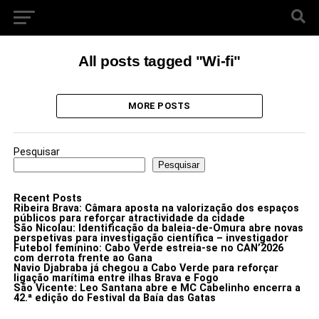
All posts tagged "Wi-fi"
MORE POSTS
Pesquisar
Pesquisar
Recent Posts
Ribeira Brava: Câmara aposta na valorização dos espaços
públicos para reforçar atractividade da cidade
São Nicolau: Identificação da baleia-de-Omura abre novas
perspetivas para investigação científica – investigador
Futebol feminino: Cabo Verde estreia-se no CAN’2026
com derrota frente ao Gana
Navio Djabraba já chegou a Cabo Verde para reforçar
ligação marítima entre ilhas Brava e Fogo
São Vicente: Leo Santana abre e MC Cabelinho encerra a
42.ª edição do Festival da Baía das Gatas