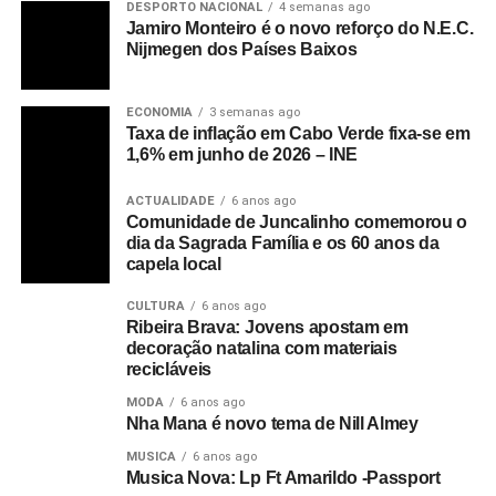
DESPORTO NACIONAL
4 semanas ago
Jamiro Monteiro é o novo reforço do N.E.C.
Nijmegen dos Países Baixos
ECONOMIA
3 semanas ago
Taxa de inflação em Cabo Verde fixa-se em
1,6% em junho de 2026 – INE
ACTUALIDADE
6 anos ago
Comunidade de Juncalinho comemorou o
dia da Sagrada Família e os 60 anos da
capela local
CULTURA
6 anos ago
Ribeira Brava: Jovens apostam em
decoração natalina com materiais
recicláveis
MODA
6 anos ago
Nha Mana é novo tema de Nill Almey
MUSICA
6 anos ago
Musica Nova: Lp Ft Amarildo -Passport